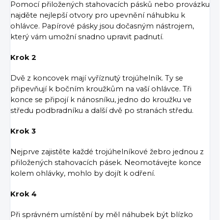
Pomocí přiložených stahovacích pásků nebo provázku
najděte nejlepší otvory pro upevnění náhubku k
ohlávce. Papírové pásky jsou dočasným nástrojem,
který vám umožní snadno upravit padnutí.
Krok 2
Dvě z koncovek mají vyříznutý trojúhelník. Ty se
připevňují k bočním kroužkům na vaší ohlávce. Tři
konce se připojí k nánosníku, jedno do kroužku ve
středu podbradníku a další dvě po stranách středu.
Krok 3
Nejprve zajistěte každé trojúhelníkové žebro jednou z
přiložených stahovacích pásek. Neomotávejte konce
kolem ohlávky, mohlo by dojít k odření.
Krok 4
Při správném umístění by měl náhubek být blízko