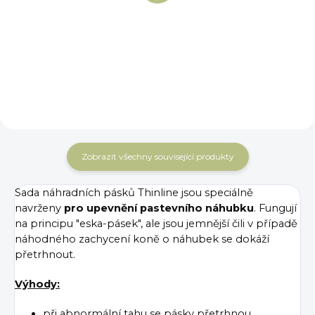
Thinline
1 400 Kč
Detail
2 050
od
Detail
Kč
Zobrazit všechny související produkty
Sada náhradních pásků Thinline jsou speciálně
navrženy
pro upevnění pastevního náhubku
. Fungují
na principu "eska-pásek", ale jsou jemnější čili v případě
náhodného zachycení koně o náhubek se dokáží
přetrhnout.
Výhody:
při abnormální tahu se pásky přetrhnou