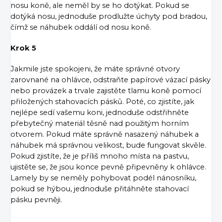
nosu koně, ale neměl by se ho dotýkat. Pokud se
dotýká nosu, jednoduše prodlužte úchyty pod bradou,
čímž se náhubek oddálí od nosu koně.
Krok 5
Jakmile jste spokojeni, že máte správné otvory
zarovnané na ohlávce, odstraňte papírové vázací pásky
nebo provázek a trvale zajistěte tlamu koně pomocí
přiložených stahovacích pásků. Poté, co zjistíte, jak
nejlépe sedí vašemu koni, jednoduše odstřihněte
přebytečný materiál těsně nad použitým horním
otvorem. Pokud máte správně nasazený náhubek a
náhubek má správnou velikost, bude fungovat skvěle.
Pokud zjistíte, že je příliš mnoho místa na pastvu,
ujistěte se, že jsou konce pevně připevněny k ohlávce.
Lamely by se neměly pohybovat podél nánosníku,
pokud se hýbou, jednoduše přitáhněte stahovací
pásku pevněji.