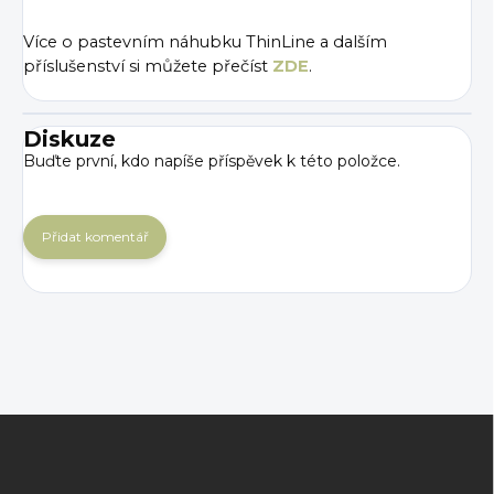
Více o pastevním náhubku ThinLine a dalším
příslušenství si můžete přečíst
ZDE
.
Diskuze
Buďte první, kdo napíše příspěvek k této položce.
Přidat komentář
Z
á
p