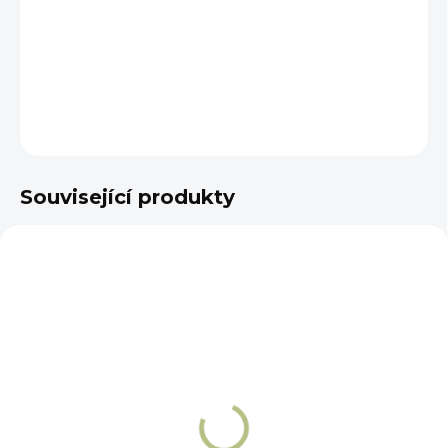
−
+
Přidat do košíku
DETAILNÍ INFORMACE
ZEPTAT SE
Související produkty
DOPORUČUJEME
SKLADEM
SKLADEM
Ohlávka Thinline pro
Pastevní náhubek
náhubek