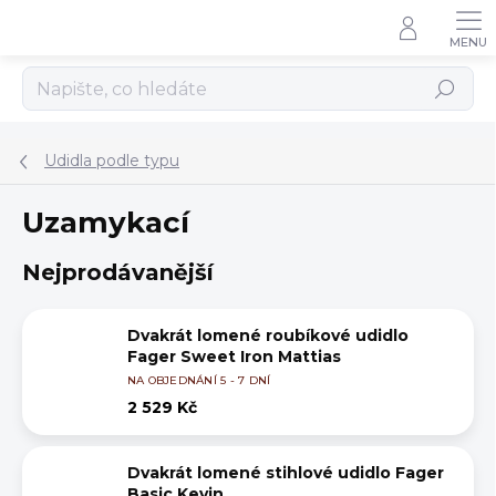
Přejít
na
obsah
Hledat
Udidla podle typu
Uzamykací
Nejprodávanější
Dvakrát lomené roubíkové udidlo
Fager Sweet Iron Mattias
NA OBJEDNÁNÍ 5 - 7 DNÍ
2 529 Kč
Dvakrát lomené stihlové udidlo Fager
Basic Kevin