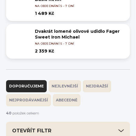
NA OBJEDNÁNÍ 5 - 7 DNÍ
1 489 Kč
Dvakrát lomené olivové udidlo Fager
Sweet Iron Michael
NA OBJEDNÁNÍ 5 - 7 DNÍ
2 359 Kč
Ř
a
DOPORUČUJEME
NEJLEVNĚJŠÍ
NEJDRAŽŠÍ
z
e
NEJPRODÁVANĚJŠÍ
ABECEDNĚ
n
í
40
položek celkem
p
r
OTEVŘÍT FILTR
o