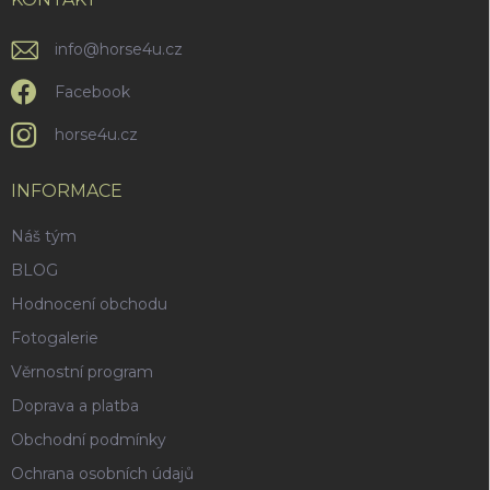
í
p
i
info
@
horse4u.cz
s
u
Facebook
horse4u.cz
INFORMACE
Náš tým
BLOG
Hodnocení obchodu
Fotogalerie
Věrnostní program
Doprava a platba
Obchodní podmínky
Ochrana osobních údajů