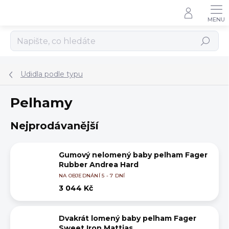
Přejít
na
obsah
Hledat
Udidla podle typu
Pelhamy
Nejprodávanější
Gumový nelomený baby pelham Fager
Rubber Andrea Hard
NA OBJEDNÁNÍ 5 - 7 DNÍ
3 044 Kč
Dvakrát lomený baby pelham Fager
Sweet Iron Mattias