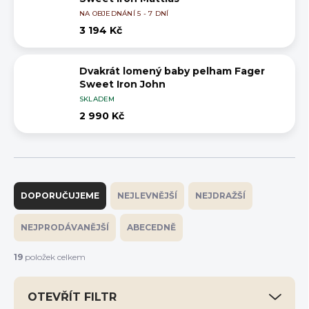
NA OBJEDNÁNÍ 5 - 7 DNÍ
3 194 Kč
Dvakrát lomený baby pelham Fager
Sweet Iron John
SKLADEM
2 990 Kč
Ř
a
DOPORUČUJEME
NEJLEVNĚJŠÍ
NEJDRAŽŠÍ
z
e
NEJPRODÁVANĚJŠÍ
ABECEDNĚ
n
í
19
položek celkem
p
r
OTEVŘÍT FILTR
o