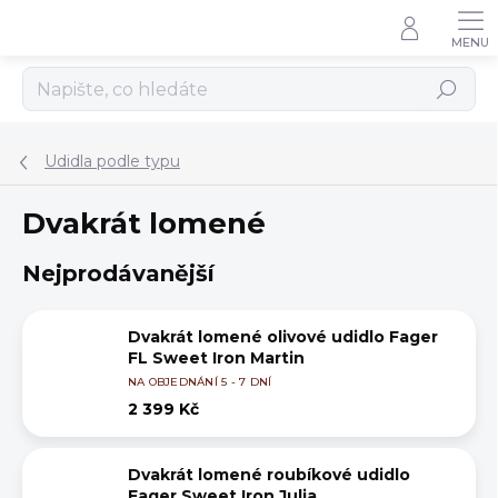
Přejít
na
obsah
Hledat
Udidla podle typu
Dvakrát lomené
Nejprodávanější
Dvakrát lomené olivové udidlo Fager
FL Sweet Iron Martin
NA OBJEDNÁNÍ 5 - 7 DNÍ
2 399 Kč
Dvakrát lomené roubíkové udidlo
Fager Sweet Iron Julia