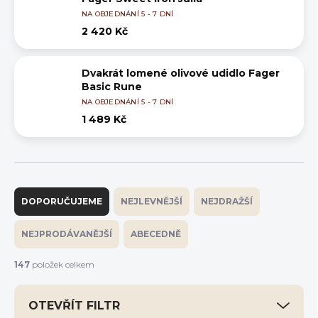
NA OBJEDNÁNÍ 5 - 7 DNÍ
2 420 Kč
Dvakrát lomené olivové udidlo Fager
Basic Rune
NA OBJEDNÁNÍ 5 - 7 DNÍ
1 489 Kč
Ř
a
DOPORUČUJEME
NEJLEVNĚJŠÍ
NEJDRAŽŠÍ
z
e
NEJPRODÁVANĚJŠÍ
ABECEDNĚ
n
í
147
položek celkem
p
r
OTEVŘÍT FILTR
o