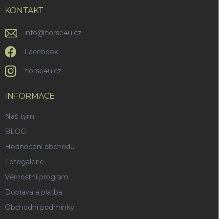
t
ý
í
KONTAKT
p
i
info
@
horse4u.cz
s
u
Facebook
horse4u.cz
INFORMACE
Náš tým
BLOG
Hodnocení obchodu
Fotogalerie
Věrnostní program
Doprava a platba
Obchodní podmínky