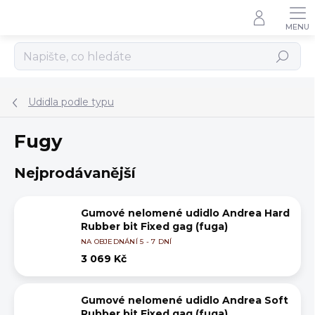
Přejít
na
obsah
Hledat
Udidla podle typu
Fugy
Nejprodávanější
Gumové nelomené udidlo Andrea Hard
Rubber bit Fixed gag (fuga)
NA OBJEDNÁNÍ 5 - 7 DNÍ
3 069 Kč
Gumové nelomené udidlo Andrea Soft
Rubber bit Fixed gag (fuga)