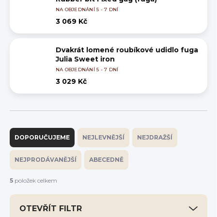
NA OBJEDNÁNÍ 5 - 7 DNÍ
3 069 Kč
Dvakrát lomené roubíkové udidlo fuga
Julia Sweet iron
NA OBJEDNÁNÍ 5 - 7 DNÍ
3 029 Kč
Ř
a
DOPORUČUJEME
NEJLEVNĚJŠÍ
NEJDRAŽŠÍ
z
e
NEJPRODÁVANĚJŠÍ
ABECEDNĚ
n
í
5
položek celkem
p
r
OTEVŘÍT FILTR
o