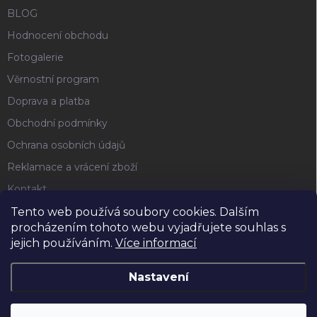
BLOG
Hodnocení obchodu
Fotogalerie
Věrnostní program
Doprava a platba
Obchodní podmínky
Ochrana osobních údajů
Reklamace a vrácení zboží
Kontakt
Tento web používá soubory cookies. Dalším
procházením tohoto webu vyjadřujete souhlas s
FACEBOOK
jejich používáním.
Více informací
Nastavení
Copyright 2026
Horse4u
. Všechna práva vyhrazena.