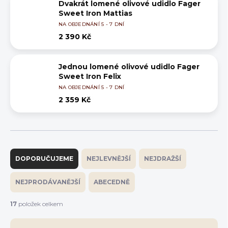
Dvakrát lomené olivové udidlo Fager
Sweet Iron Mattias
NA OBJEDNÁNÍ 5 - 7 DNÍ
2 390 Kč
Jednou lomené olivové udidlo Fager
Sweet Iron Felix
NA OBJEDNÁNÍ 5 - 7 DNÍ
2 359 Kč
Ř
a
DOPORUČUJEME
NEJLEVNĚJŠÍ
NEJDRAŽŠÍ
z
e
NEJPRODÁVANĚJŠÍ
ABECEDNĚ
n
í
17
položek celkem
p
r