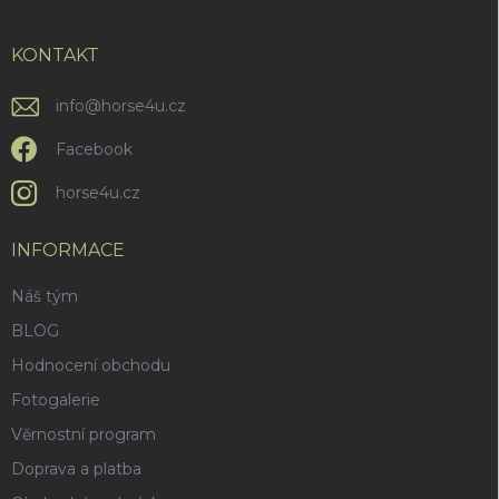
í
a
y
v
t
ý
í
KONTAKT
p
i
info
@
horse4u.cz
s
u
Facebook
horse4u.cz
INFORMACE
Náš tým
BLOG
Hodnocení obchodu
Fotogalerie
Věrnostní program
Doprava a platba