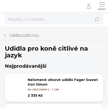
Přejít
na
obsah
Hledat
Udidla podle typu
Udidla pro koně citlivé na
jazyk
Nejprodávanější
Nelomené olivové udidlo Fager Sweet
Iron Simon
NA OBJEDNÁNÍ 5 - 7 DNÍ
2 335 Kč