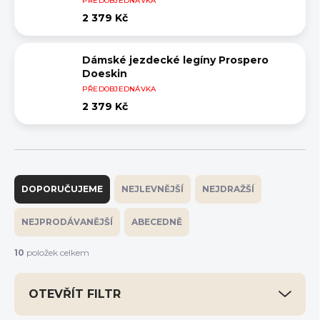
PŘEDOBJEDNÁVKA
2 379 Kč
Dámské jezdecké legíny Prospero
Doeskin
PŘEDOBJEDNÁVKA
2 379 Kč
Ř
a
DOPORUČUJEME
NEJLEVNĚJŠÍ
NEJDRAŽŠÍ
z
e
NEJPRODÁVANĚJŠÍ
ABECEDNĚ
n
í
10
položek celkem
p
r
OTEVŘÍT FILTR
o
d