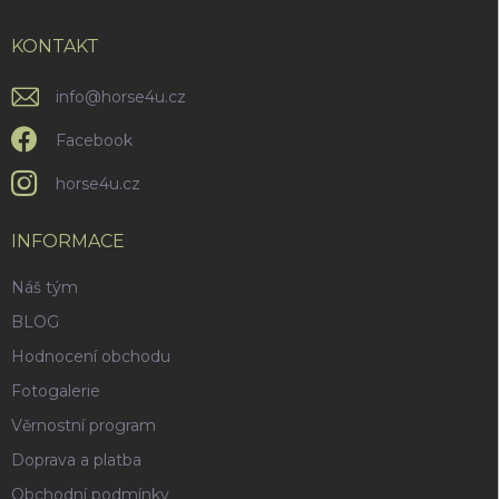
r
t
v
í
KONTAKT
k
y
v
info
@
horse4u.cz
ý
p
Facebook
i
s
horse4u.cz
u
INFORMACE
Náš tým
BLOG
Hodnocení obchodu
Fotogalerie
Věrnostní program
Doprava a platba
Obchodní podmínky