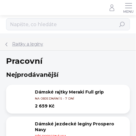
Přejít
na
obsah
Hledat
Rajtky a legíny
Pracovní
Nejprodávanější
Dámské rajtky Meraki Full grip
NA OBJEDNÁNÍ 5 - 7 DNÍ
2 659 Kč
Dámské jezdecké legíny Prospero
Navy