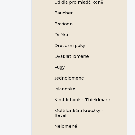
Udidla pro mladé koně
Baucher
Bradoon
Déčka
Drezurní páky
Dvakrát lomené
Fugy
Jednolomené
Islandské
Kimblehook - Thieldmann
Multifunkční kroužky -
Beval
Nelomené