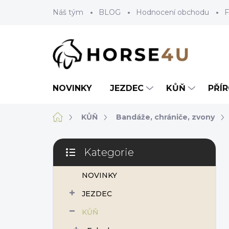
Přejít
Náš tým
BLOG
Hodnocení obchodu
F
na
obsah
NOVINKY
JEZDEC
KŮŇ
PŘÍ
Domů
KŮŇ
Bandáže, chrániče, zvony
P
Kategorie
o
Přeskočit
s
kategorie
NOVINKY
t
r
JEZDEC
a
n
KŮŇ
n