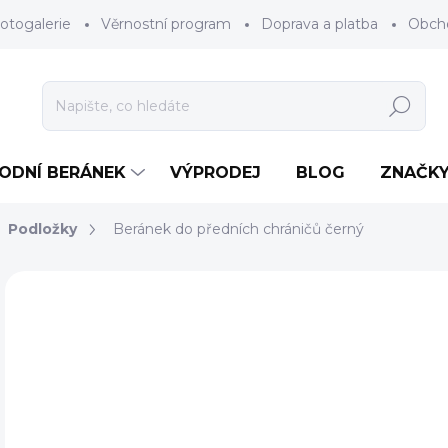
otogalerie
Věrnostní program
Doprava a platba
Obch
Hledat
RODNÍ BERÁNEK
VÝPRODEJ
BLOG
ZNAČK
Podložky
Beránek do předních chráničů černý
Neohodnoceno
Podrobnosti hodnocení
ZNAČKA
5
Měr
ZV
cena
BAR