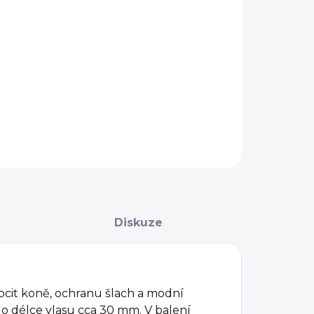
IKOST
−
+
Přidat do košíku
AILNÍ INFORMACE
ZEPTAT SE
Diskuze
ocit koně, ochranu šlach a modní
o délce vlasu cca 30 mm. V balení