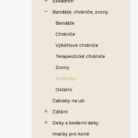
Eskadron
í
p
Bandáže, chrániče, zvony
a
n
Bandáže
e
Chrániče
l
Výběhové chrániče
Terapeutické chrániče
Zvony
Podložky
Ostatní
Čabraky na uši
Čištění
Deky a bederní deky
Hračky pro koně