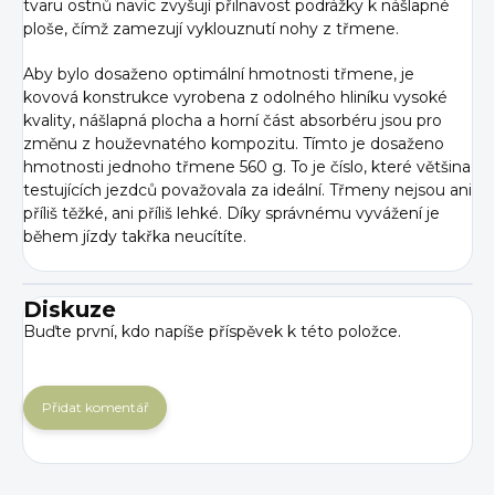
tvaru ostnů navíc zvyšují přilnavost podrážky k nášlapné
ploše, čímž zamezují vyklouznutí nohy z třmene.
Aby bylo dosaženo optimální hmotnosti třmene, je
kovová konstrukce vyrobena z odolného hliníku vysoké
kvality, nášlapná plocha a horní část absorbéru jsou pro
změnu z houževnatého kompozitu. Tímto je dosaženo
hmotnosti jednoho třmene 560 g. To je číslo, které většina
testujících jezdců považovala za ideální.
Třmeny nejsou ani
příliš těžké, ani příliš lehké. Díky správnému vyvážení je
během jízdy takřka neucítíte.
Diskuze
Buďte první, kdo napíše příspěvek k této položce.
Přidat komentář