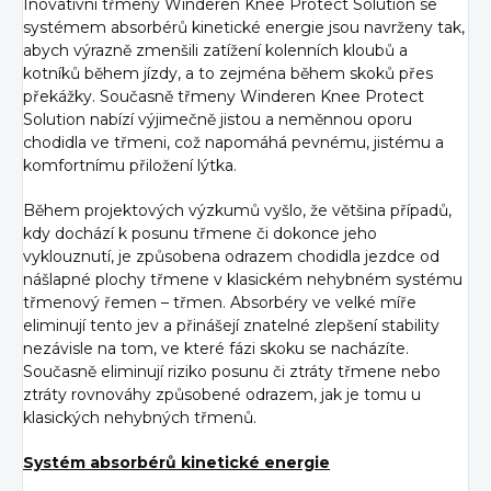
Inovativní třmeny Winderen Knee Protect Solution se
systémem absorbérů kinetické energie jsou navrženy tak,
abych výrazně zmenšili zatížení kolenních kloubů a
kotníků během jízdy, a to zejména během skoků přes
překážky. Současně třmeny Winderen Knee Protect
Solution nabízí výjimečně jistou a neměnnou oporu
chodidla ve třmeni, což napomáhá pevnému, jistému a
komfortnímu přiložení lýtka.
Během projektových výzkumů vyšlo, že většina případů,
kdy dochází k posunu třmene či dokonce jeho
vyklouznutí, je způsobena odrazem chodidla jezdce od
nášlapné plochy třmene v klasickém nehybném systému
třmenový řemen – třmen. Absorbéry ve velké míře
eliminují tento jev a přinášejí znatelné zlepšení stability
nezávisle na tom, ve které fázi skoku se nacházíte.
Současně eliminují riziko posunu či ztráty třmene nebo
ztráty rovnováhy způsobené odrazem, jak je tomu u
klasických nehybných třmenů.
Systém absorbérů kinetické energie