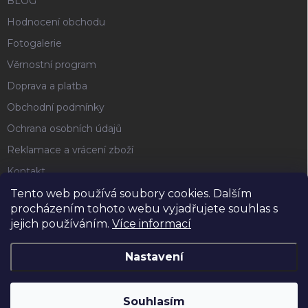
BLOG
Hodnocení obchodu
Fotogalerie
Věrnostní program
Doprava a platba
Obchodní podmínky
Ochrana osobních údajů
Reklamace a vrácení zboží
Kontakt
Tento web používá soubory cookies. Dalším
procházením tohoto webu vyjadřujete souhlas s
FACEBOOK
jejich používáním.
Více informací
Nastavení
Copyright 2026
Horse4u
. Všechna práva vyhrazena.
Souhlasím