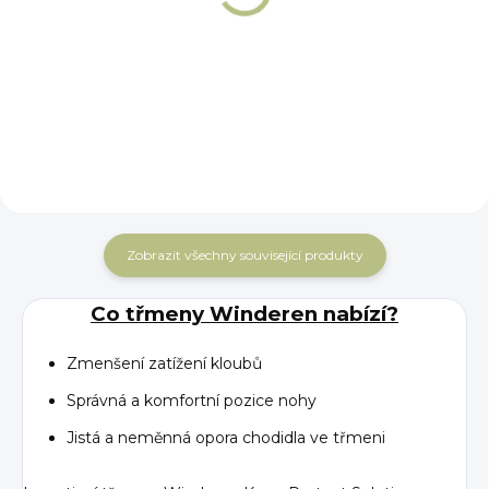
Winderen
klasické kožené
třmenové řemeny
264 Kč
3 132 Kč
Detail
Do košíku
Zobrazit všechny související produkty
Co třmeny Winderen nabízí?
Zmenšení zatížení kloubů
Správná a komfortní pozice nohy
Jistá a neměnná opora chodidla ve třmeni