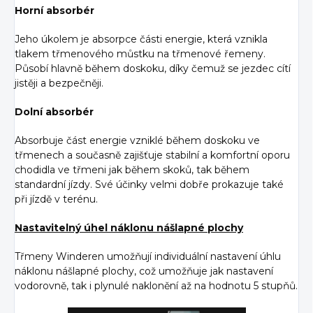
Horní absorbér
Jeho úkolem je absorpce části energie, která vznikla
tlakem třmenového můstku na třmenové řemeny.
Působí hlavně během doskoku, díky čemuž se jezdec cítí
jistěji a bezpečněji.
Dolní absorbér
Absorbuje část energie vzniklé během doskoku ve
třmenech a současně zajišťuje stabilní a komfortní oporu
chodidla ve třmeni jak během skoků, tak během
standardní jízdy. Své účinky velmi dobře prokazuje také
při jízdě v terénu.
Nastavitelný úhel náklonu nášlapné plochy
Třmeny Winderen umožňují individuální nastavení úhlu
náklonu nášlapné plochy, což umožňuje jak nastavení
vodorovně, tak i plynulé naklonění až na hodnotu 5 stupňů.