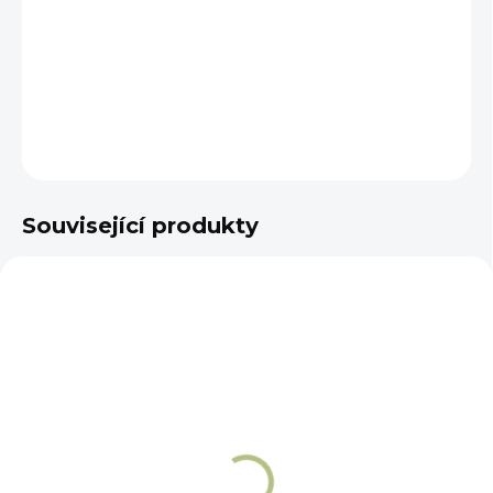
−
+
Přidat do košíku
DETAILNÍ INFORMACE
ZEPTAT SE
Související produkty
NA OBJEDNÁNÍ 5 - 7 DNÍ
NA OBJEDNÁNÍ 5 - 7 DNÍ
Potahy na třmeny
Winderen Classic