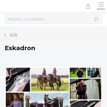
Přejít
na
obsah
Hledat
KŮŇ
Eskadron