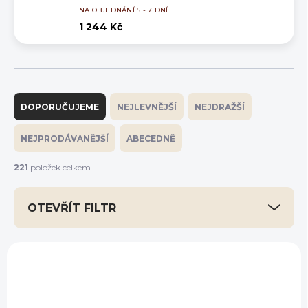
NA OBJEDNÁNÍ 5 - 7 DNÍ
1 244 Kč
Ř
a
DOPORUČUJEME
NEJLEVNĚJŠÍ
NEJDRAŽŠÍ
z
e
NEJPRODÁVANĚJŠÍ
ABECEDNĚ
n
í
221
položek celkem
p
r
OTEVŘÍT FILTR
o
d
u
V
k
ý
NOVINKA
t
p
ů
i