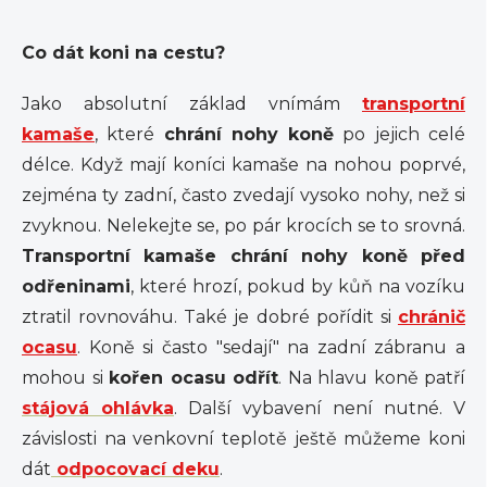
Co dát koni na cestu?
Jako absolutní základ vnímám
transportní
kamaše
, které
chrání nohy koně
po jejich celé
délce. Když mají koníci kamaše na nohou poprvé,
zejména ty zadní, často zvedají vysoko nohy, než si
zvyknou. Nelekejte se, po pár krocích se to srovná.
Transportní kamaše chrání nohy koně před
odřeninami
, které hrozí, pokud by kůň na vozíku
ztratil rovnováhu. Také je dobré pořídit si
chránič
ocasu
. Koně si často "sedají" na zadní zábranu a
mohou si
kořen ocasu odřít
. Na hlavu koně patří
stájová ohlávka
. Další vybavení není nutné. V
závislosti na venkovní teplotě ještě můžeme koni
dát
odpocovací deku
.