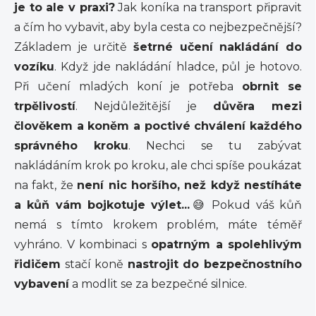
je to ale v praxi?
Jak koníka na transport připravit
a čím ho vybavit, aby byla cesta co nejbezpečnější?
Základem je určitě
šetrné učení nakládání do
vozíku
. Když jde nakládání hladce, půl je hotovo.
Při učení mladých koní je potřeba
obrnit se
trpělivostí
. Nejdůležitější je
důvěra mezi
člověkem a koněm a poctivé chválení každého
správného kroku
. Nechci se tu zabývat
nakládáním krok po kroku, ale chci spíše poukázat
na fakt, že
není nic horšího, než když nestíháte
a kůň vám bojkotuje výlet...
😅 Pokud váš kůň
nemá s tímto krokem problém, máte téměř
vyhráno. V kombinaci s
opatrným a spolehlivým
řidičem
stačí koně
nastrojit do bezpečnostního
vybavení
a modlit se za bezpečné silnice.