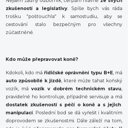
Nejsem žádný odborník, čerpám hlavně
ze svých
zkušeností
a
legislativy
. Spíše bych vás ráda
trošku "pošťouchla" k samostudiu, aby se
cestování stalo bezpečným pro všechny
zúčastněné.
Kdo může přepravovat koně?
Kdokoli, kdo má
řidičské oprávnění typu B+E
, má
auto způsobilé k jízdě
, které může tahat koňský
vozík, má
vozík v dobrém technickém stavu
,
pravidelně ho kontroluje, případně servisuje a má
dostatek zkušeností s péčí o koně a s jejich
manipulací
. Poslední bod se dá vyřešit i kvalitním
doprovodem se zkušenostmi. Dále záleží na tom,