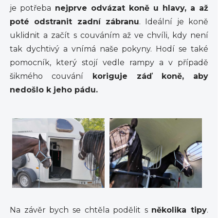
je potřeba
nejprve odvázat koně u hlavy, a až
poté odstranit zadní zábranu
. Ideální je koně
uklidnit a začít s couváním až ve chvíli, kdy není
tak dychtivý a vnímá naše pokyny. Hodí se také
pomocník, který stojí vedle rampy a v případě
šikmého couvání
koriguje záď koně, aby
nedošlo k jeho pádu.
Na závěr bych se chtěla podělit s
několika tipy
.