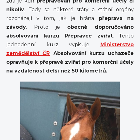
zda je kůň
přepravován pro komerční účely či
nikoliv
. Tady se některé státy a státní orgány
rozcházejí v tom, jak je brána
přeprava na
závody
. Proto je
obecně doporučováno
absolvování kurzu Přepravce zvířat
. Tento
jednodenní kurz vypisuje
Ministerstvo
zemědělství ČR
.
Absolvování kurzu uchazeče
opravňuje k přepravě zvířat pro komerční účely
na vzdálenost delší než 50 kilometrů.