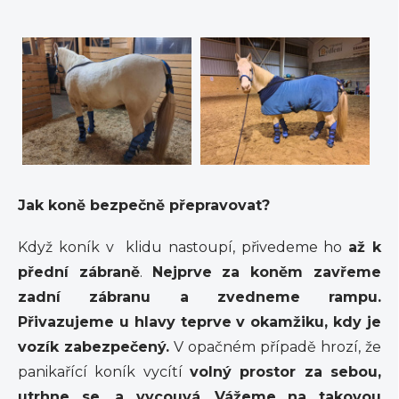
Jak koně bezpečně přepravovat?
Když koník v klidu nastoupí, přivedeme ho
až k
přední zábraně
.
Nejprve za koněm zavřeme
zadní zábranu a zvedneme rampu.
Přivazujeme u hlavy teprve v okamžiku, kdy je
vozík zabezpečený.
V opačném případě hrozí, že
panikařící koník vycítí
volný prostor za sebou,
utrhne se, a vycouvá
.
Vážeme na takovou