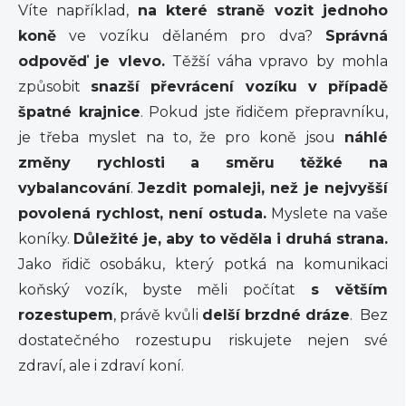
Víte například,
na které straně vozit jednoho
koně
ve vozíku dělaném pro dva?
Správná
odpověď je vlevo.
Těžší váha vpravo by mohla
způsobit
snazší převrácení vozíku v případě
špatné krajnice
. Pokud jste řidičem přepravníku,
je třeba myslet na to, že pro koně jsou
náhlé
změny rychlosti a směru těžké na
vybalancování
.
Jezdit pomaleji, než je nejvyšší
povolená rychlost, není ostuda.
Myslete na vaše
koníky.
Důležité je, aby to věděla i druhá strana.
Jako řidič osobáku, který potká na komunikaci
koňský vozík, byste měli počítat
s větším
rozestupem
, právě kvůli
delší brzdné dráze
. Bez
dostatečného rozestupu riskujete nejen své
zdraví, ale i zdraví koní.