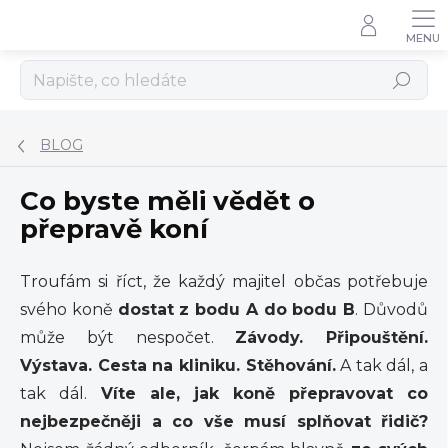
Přejít
na
obsah
Hledat
BLOG
Co byste měli vědět o
přepravě koní
Troufám si říct, že každý majitel občas potřebuje
svého koně
dostat z bodu A do bodu B
. Důvodů
může být nespočet.
Závody. Připouštění.
Výstava. Cesta na kliniku. Stěhování.
A tak dál, a
tak dál.
Víte ale, jak koně přepravovat co
nejbezpečněji a co vše musí splňovat řidič?