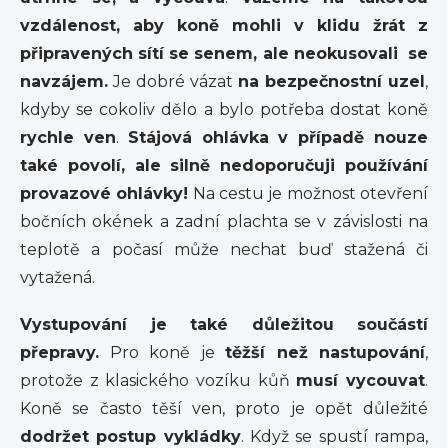
vzdálenost, aby koně mohli v klidu žrát z
připravených sítí se senem, ale neokusovali se
navzájem.
Je dobré vázat
na bezpečnostní uzel
,
kdyby se cokoliv dělo a bylo potřeba dostat koně
rychle ven
.
Stájová ohlávka v případě nouze
také povolí, ale silně nedoporučuji používání
provazové ohlávky!
Na cestu je možnost otevření
bočních okének a zadní plachta se v závislosti na
teplotě a počasí může nechat buď stažená či
vytažená.
Vystupování je také důležitou součástí
přepravy.
Pro koně je
těžší než nastupování
,
protože z klasického vozíku kůň
musí vycouvat
.
Koně se často těší ven, proto je opět důležité
dodržet postup vykládky
. Když se spustí rampa,