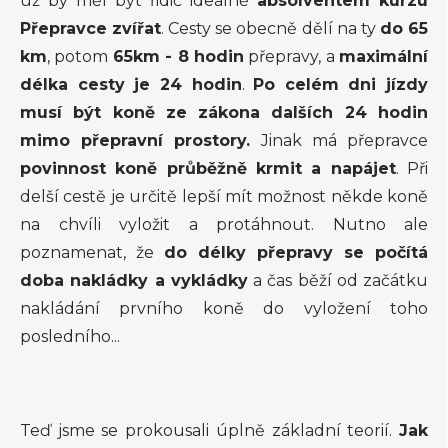
už by měl být řidič ideálně
absolventem kurzu
Přepravce zvířat
. Cesty se obecně dělí na ty
do 65
km
, potom
65km - 8 hodin
přepravy, a
maximální
délka cesty je 24 hodin
.
Po celém dni jízdy
musí být koně ze zákona dalších 24 hodin
mimo přepravní prostory.
Jinak má přepravce
povinnost koně průběžně krmit a napájet
. Při
delší cestě je určitě lepší mít možnost někde koně
na chvíli vyložit a protáhnout. Nutno ale
poznamenat, že
do délky přepravy se počítá
doba nakládky a vykládky
a čas běží od začátku
nakládání prvního koně do vyložení toho
posledního...
Teď jsme se prokousali úplně základní teorií.
Jak