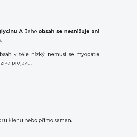
lycinu A
. Jeho
obsah se nesnižuje ani
m
.
bsah v těle nízký, nemusí se myopatie
iziko projevu.
voru klenu nebo přímo semen.