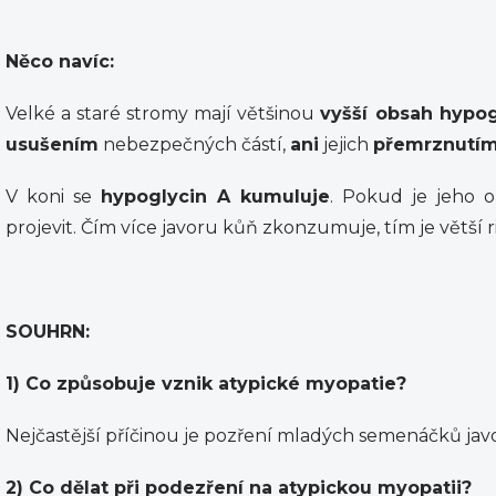
Něco navíc:
Velké a staré stromy mají většinou
vyšší obsah hypog
usušením
nebezpečných částí,
ani
jejich
přemrznutí
V koni se
hypoglycin A kumuluje
. Pokud je jeho o
projevit. Čím více javoru kůň zkonzumuje, tím je větší r
SOUHRN:
1) Co způsobuje vznik atypické myopatie?
Nejčastější příčinou je pozření mladých semenáčků ja
2) Co dělat při podezření na atypickou myopatii?