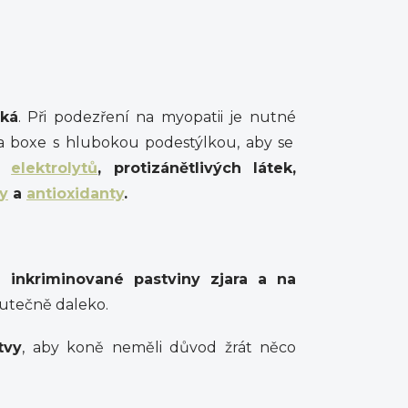
cká
. Při podezření na myopatii je nutné
na boxe s hlubokou podestýlkou, aby se
ní
elektrolytů
, protizánětlivých látek,
y
a
antioxidanty
.
 inkriminované pastviny zjara a na
kutečně daleko.
tvy
, aby koně neměli důvod žrát něco