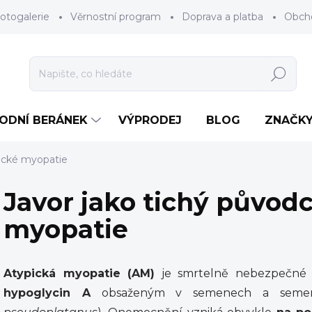
otogalerie
Věrnostní program
Doprava a platba
Obch
Hledat
RODNÍ BERÁNEK
VÝPRODEJ
BLOG
ZNAČK
pické myopatie
Javor jako tichý původ
myopatie
Atypická myopatie (AM)
je smrtelně nebezpečné
hypoglycin A
obsaženým v semenech a seme