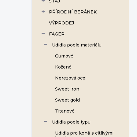
STÁJ
í
p
PŘÍRODNÍ BERÁNEK
a
n
VÝPRODEJ
e
FAGER
l
Udidla podle materiálu
Gumové
Kožené
Nerezová ocel
Sweet iron
Sweet gold
Titanové
Udidla podle typu
Udidla pro koně s citlivými