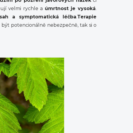
dzim po pozření javorových nažek
či
pují velmi rychle a
úmrtnost je vysoká
.
sah a symptomatická léčba
.
Terapie
 být potencionálně nebezpečně, tak si o