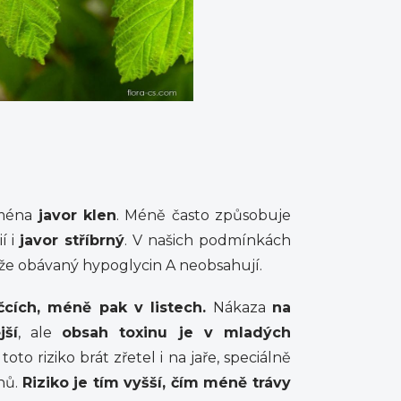
jména
javor klen
. Méně často způsobuje
í i
javor stříbrný
. V našich podmínkách
tože obávaný hypoglycin A neobsahují.
ích, méně pak v listech.
Nákaza
na
jší
, ale
obsah toxinu je v mladých
toto riziko brát zřetel i na jaře, speciálně
hů.
Riziko je tím vyšší, čím méně trávy