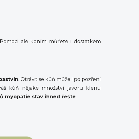
ů. Pomoci ale koním můžete i dostatkem
pastvin
. Otrávit se kůň může i po pozření
váš kůň nějaké množství javoru klenu
vů myopatie stav ihned řešte
.