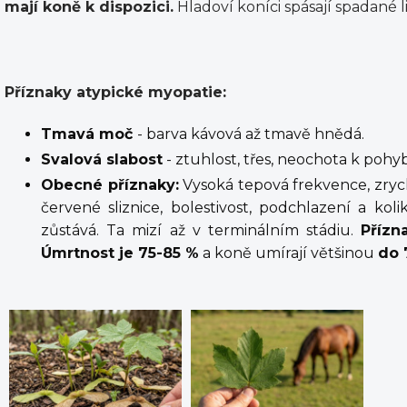
mají koně k dispozici.
Hladoví koníci spásají spadané lis
Příznaky atypické myopatie:
Tmavá moč
- barva kávová až tmavě hnědá.
Svalová slabost
- ztuhlost, třes, neochota k pohy
Obecné příznaky:
Vysoká tepová frekvence, zryc
červené sliznice, bolestivost, podchlazení a kol
zůstává. Ta mizí až v terminálním stádiu.
Přízn
Úmrtnost je 75-85 %
a koně umírají většinou
do 