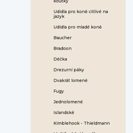
koutky
Udidla pro koně citlivé na
jazyk
Udidla pro mladé koně
Baucher
Bradoon
Déčka
Drezurní páky
Dvakrát lomené
Fugy
Jednolomené
Islandské
Kimblehook - Thieldmann