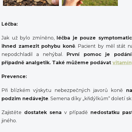
Léčba:
Jak už bylo zmíněno,
léčba je pouze symptomati
ihned zamezit pohybu koně
. Pacient by měl stát 
nepodchladil a nehýbal.
První pomoc je podá
případně analgetik. Také můžeme podávat
vitamín
Prevence:
Při blízkém výskytu nebezpečných javorů koně
na
podzim nedávejte
. Semena díky „křidýlkům“ doletí s
Zajistěte
dostatek sena
v případě
nedostatku pas
jiného.