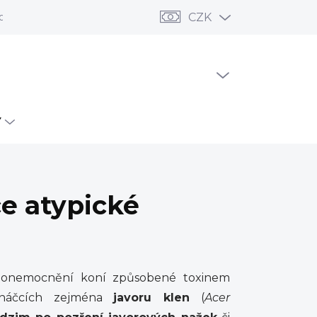
odní podmínky
Ochrana osobních údajů
CZK
Reklamace a vrác
PRÁZDNÝ KOŠÍK
NÁKUPNÍ
KOŠÍK
Y
ce atypické
 onemocnění koní způsobené toxinem
náčcích zejména
javoru klen
(
Acer