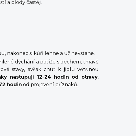
tí a plody častěji.
bu, nakonec si kůň lehne a už nevstane.
hlené dýchání a potíže s dechem, tmavě
ikové stavy, avšak chuť k jídlu většinou
aky nastupují 12-24 hodin od otravy.
72 hodin
od projevení příznaků.