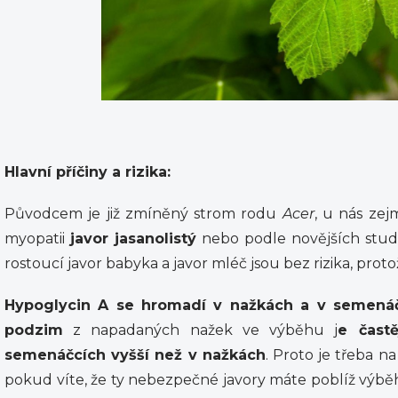
Hlavní příčiny a rizika:
Původcem je již zmíněný strom rodu
Acer
, u nás ze
myopatii
javor jasanolistý
nebo podle novějších studi
rostoucí javor babyka a javor mléč jsou bez rizika, pro
Hypoglycin A se hromadí v nažkách a v semenáčc
podzim
z napadaných nažek ve výběhu j
e častě
semenáčcích vyšší než v nažkách
. Proto je třeba na 
pokud víte, že ty nebezpečné javory máte poblíž výbě