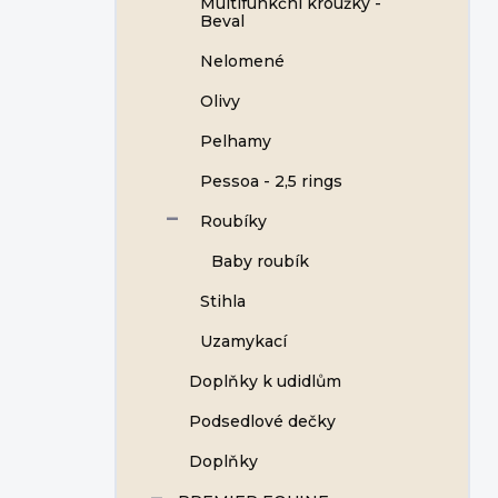
Multifunkční kroužky -
Beval
Nelomené
Olivy
Pelhamy
Pessoa - 2,5 rings
Roubíky
Baby roubík
Stihla
Uzamykací
Doplňky k udidlům
Podsedlové dečky
Doplňky