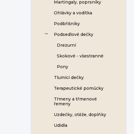
Martingaly, poprsníky
Ohlávky a vodítka
Podbřišníky
Podsedlové dečky
Drezurní
Skokové - všestranné
Pony
Tlumící dečky
Terapeutické pomůcky
Třmeny a třmenové
řemeny
Uzdečky, otěže, doplňky
Udidla