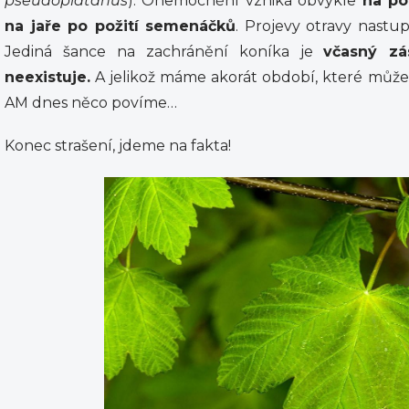
pseudoplatanus
). Onemocnění vzniká obvykle
na po
na jaře po požití semenáčků
. Projevy otravy nastu
Jediná šance na zachránění koníka je
včasný zá
neexistuje.
A jelikož máme akorát období, které může
AM dnes něco povíme…
Konec strašení, jdeme na fakta!