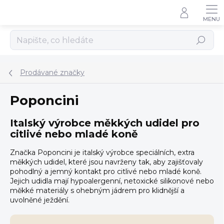
Přejít
na
obsah
Hledat
Prodávané značky
Poponcini
Italský výrobce měkkých udidel pro
citlivé nebo mladé koně
Značka Poponcini je italský výrobce speciálních, extra
měkkých udidel, které jsou navrženy tak, aby zajišťovaly
pohodlný a jemný kontakt pro citlivé nebo mladé koně.
Jejich udidla mají hypoalergenní, netoxické silikonové nebo
měkké materiály s ohebným jádrem pro klidnější a
uvolněné ježdění.