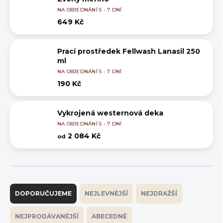
NA OBJEDNÁNÍ 5 - 7 DNÍ
649 Kč
Prací prostředek Fellwash Lanasil 250
ml
NA OBJEDNÁNÍ 5 - 7 DNÍ
190 Kč
Vykrojená westernová deka
NA OBJEDNÁNÍ 5 - 7 DNÍ
2 084 Kč
od
Ř
a
DOPORUČUJEME
NEJLEVNĚJŠÍ
NEJDRAŽŠÍ
z
e
NEJPRODÁVANĚJŠÍ
ABECEDNĚ