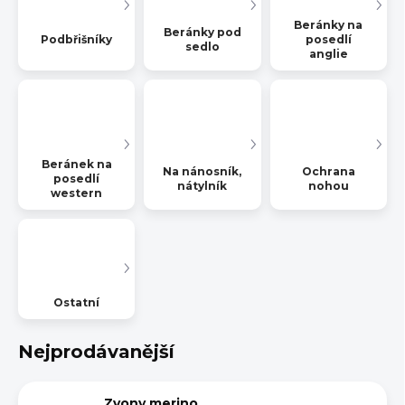
Beránky na
Beránky pod
Podbřišníky
posedlí
sedlo
anglie
Beránek na
Na nánosník,
Ochrana
posedlí
nátylník
nohou
western
Ostatní
Nejprodávanější
Zvony merino