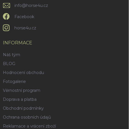
i
info
@
horse4u.cz
s
u
Facebook
horse4u.cz
INFORMACE
Náš tým
BLOG
Hodnocení obchodu
Fotogalerie
Věrnostní program
Doprava a platba
Obchodní podmínky
Ochrana osobních údajů
Reklamace a vrácení zboží