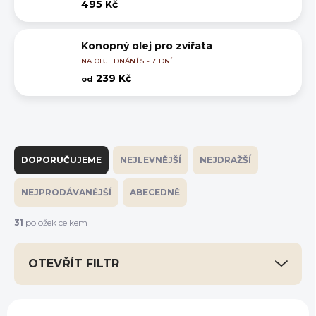
495 Kč
Konopný olej pro zvířata
NA OBJEDNÁNÍ 5 - 7 DNÍ
239 Kč
od
Ř
a
DOPORUČUJEME
NEJLEVNĚJŠÍ
NEJDRAŽŠÍ
z
e
NEJPRODÁVANĚJŠÍ
ABECEDNĚ
n
í
31
položek celkem
p
r
OTEVŘÍT FILTR
o
d
u
V
k