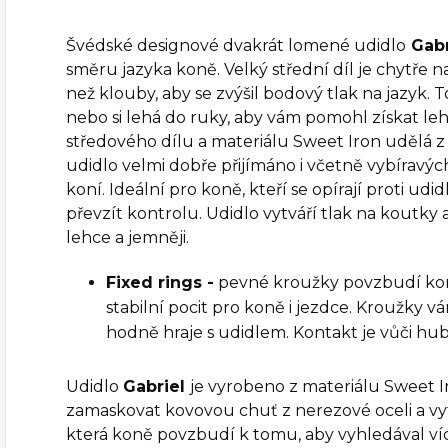
Švédské designové dvakrát lomené udidlo
Gabr
směru jazyka koně.
Velký střední díl je chytře 
než klouby, aby se zvýšil bodový tlak na jazyk. T
nebo si lehá do ruky, aby vám pomohl získat leh
středového dílu a materiálu Sweet Iron udělá z 
udidlo velmi dobře přijímáno i včetně vybíravých
koní. Ideální pro koně, kteří se opírají proti u
převzít kontrolu. Udidlo vytváří tlak na koutky
lehce a jemněji.
Fixed rings -
pevné kroužky povzbudí koně
stabilní pocit pro koně i jezdce. Kroužky 
hodně hraje s udidlem. Kontakt je vůči hub
Udidlo
Gabriel
je vyrobeno z materiálu Sweet Ir
zamaskovat kovovou chuť z nerezové oceli a vyt
která koně povzbudí k tomu, aby vyhledával víc