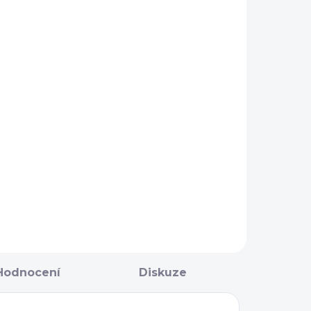
NA OBJEDNÁNÍ 5 - 7
DNÍ
Páska na
udidlo proti
odření
koutků
399 Kč
Fager
Do košíku
Hodnocení
Diskuze