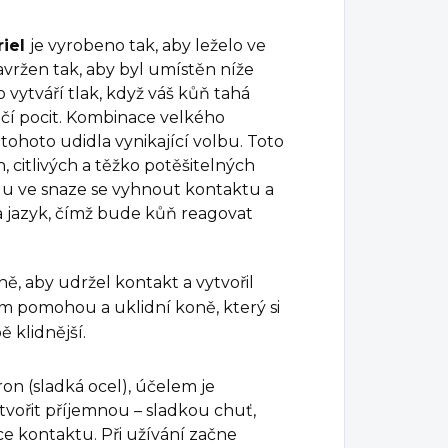
iel
je vyrobeno tak, aby leželo ve
navržen tak, aby byl umístěn níže
o vytváří tlak, když váš kůň tahá
čí pocit.
Kombinace velkého
tohoto udidla vynikající volbu. T
oto
, citlivých a těžko potěšitelných
didlu ve snaze se vyhnout kontaktu a
 a jazyk, čímž bude kůň reagovat
, aby udržel kontakt a vytvořil
vám pomohou a uklidní koně, který si
ě klidnější.
on (sladká ocel), účelem je
vořit příjemnou – sladkou chuť,
e kontaktu. Při užívání začne