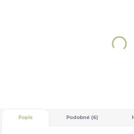
NA OBJEDNÁNÍ 5 - 7
SKLADEM
DNÍ
Slintáky
Gel proti
Fager
uskřinutí
199 Kč
koutků od
udidla Fager
1 189 Kč
Detail
Detail
Popis
Podobné (6)