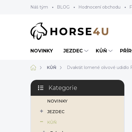
Přejít
Náš tým
BLOG
Hodnocení obchodu
F
na
obsah
NOVINKY
JEZDEC
KŮŇ
PŘÍ
Domů
KŮŇ
Dvakrát lomené olivové udidlo 
P
Kategorie
o
Přeskočit
s
kategorie
NOVINKY
t
r
JEZDEC
a
n
KŮŇ
n