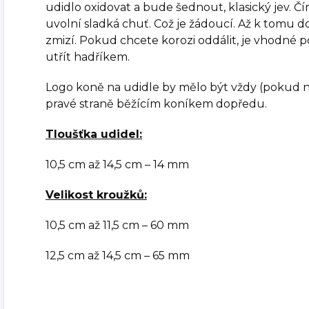
udidlo oxidovat a bude šednout, klasický jev. Čím
uvolní sladká chuť. Což je žádoucí. Až k tomu d
zmizí. Pokud chcete korozi oddálit, je vhodné 
utřít hadříkem.
Logo koně na udidle by mělo být vždy (pokud 
pravé straně běžícím koníkem dopředu.
Tloušťka udidel:
10,5 cm až 14,5 cm – 14 mm
Velikost kroužků:
10,5 cm až 11,5 cm – 60 mm
12,5 cm až 14,5 cm – 65 mm