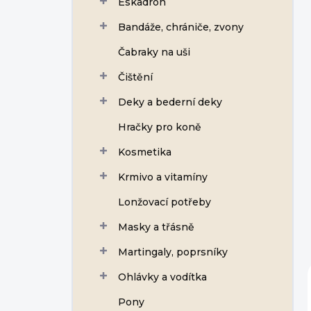
Eskadron
í
p
Bandáže, chrániče, zvony
a
n
Čabraky na uši
e
Čištění
l
Deky a bederní deky
Hračky pro koně
Kosmetika
Krmivo a vitamíny
Lonžovací potřeby
Masky a třásně
Martingaly, poprsníky
Ohlávky a vodítka
Pony