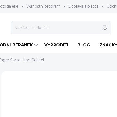
otogalerie
Věrnostní program
Doprava a platba
Obch
Hledat
RODNÍ BERÁNEK
VÝPRODEJ
BLOG
ZNAČK
Fager Sweet Iron Gabriel
Neohodnoceno
Podrobnosti hodnocení
ZNAČKA
2
Měr
ZV
cena
DÉL