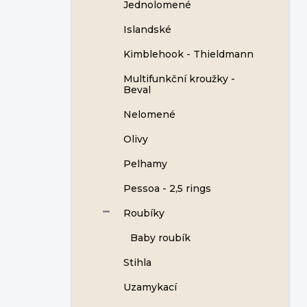
Jednolomené
Islandské
Kimblehook - Thieldmann
Multifunkční kroužky -
Beval
Nelomené
Olivy
Pelhamy
Pessoa - 2,5 rings
Roubíky
Baby roubík
Stihla
Uzamykací