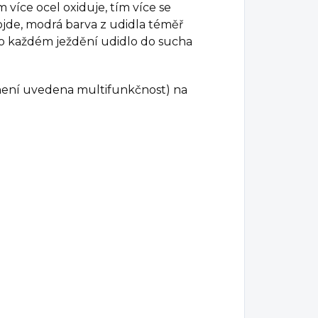
 více ocel oxiduje, tím více se
ojde, modrá barva z udidla téměř
po každém ježdění udidlo do sucha
není uvedena multifunkčnost) na