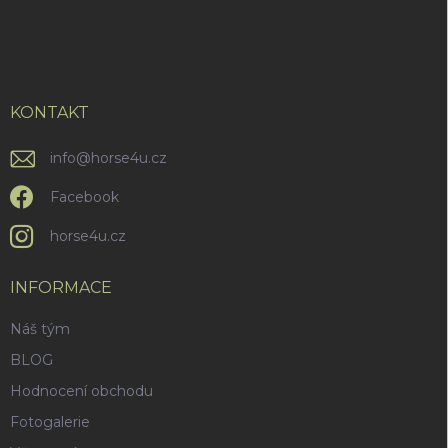
Z
á
p
a
t
í
KONTAKT
info
@
horse4u.cz
Facebook
horse4u.cz
INFORMACE
Náš tým
BLOG
Hodnocení obchodu
Fotogalerie