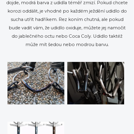
dojde, modrá barva z udidla téměř zmizí. Pokud chcete
korozi oddálit, je vhodné po každém ježdění udidlo do
sucha utřít hadříkem. Rez koním chutná, ale pokud
bude vadit vám, že udidlo oxiduje, můžete jej namočit
do jablečného octu nebo Coca Coly. Udidlo taktéž
může mít šedou nebo modrou barvu.