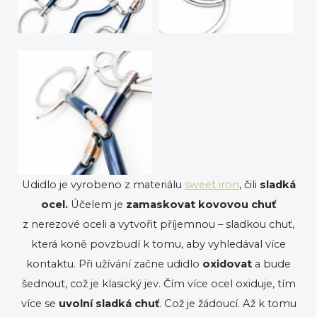
Udidlo je vyrobeno z materiálu
sweet iron
, čili
sladká
ocel.
Účelem je
zamaskovat kovovou chuť
z nerezové oceli a vytvořit příjemnou – sladkou chuť,
která koně povzbudí k tomu, aby vyhledával více
kontaktu. Při užívání začne udidlo
oxidovat
a bude
šednout, což je klasický jev. Čím více ocel oxiduje, tím
více se
uvolní sladká chuť
. Což je žádoucí. Až k tomu