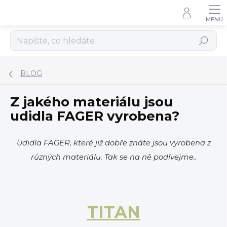
Přejít
na
obsah
Hledat
BLOG
Z jakého materiálu jsou
udidla FAGER vyrobena?
Udidla FAGER, které již dobře znáte jsou vyrobena z
různých materiálu. Tak se na ně podívejme..
TITAN