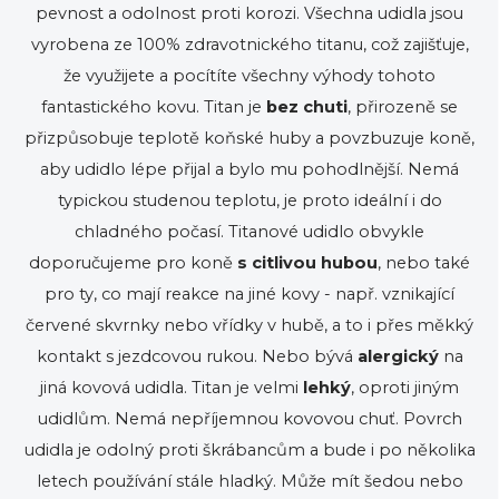
pevnost a odolnost proti korozi. Všechna udidla jsou
vyrobena ze 100% zdravotnického titanu, což zajišťuje,
že využijete a pocítíte všechny výhody tohoto
fantastického kovu. Titan je
bez chuti
, přirozeně se
přizpůsobuje teplotě koňské huby a povzbuzuje koně,
aby udidlo lépe přijal a bylo mu pohodlnější. Nemá
typickou studenou teplotu, je proto ideální i do
chladného počasí. Titanové udidlo obvykle
doporučujeme pro koně
s citlivou hubou
, nebo také
pro ty, co mají reakce na jiné kovy - např. vznikající
červené skvrnky nebo vřídky v hubě, a to i přes měkký
kontakt s jezdcovou rukou. Nebo bývá
alergický
na
jiná kovová udidla. Titan je velmi
lehký
, oproti jiným
udidlům. Nemá nepříjemnou kovovou chuť. Povrch
udidla je odolný proti škrábancům a bude i po několika
letech používání stále hladký. Může mít šedou nebo