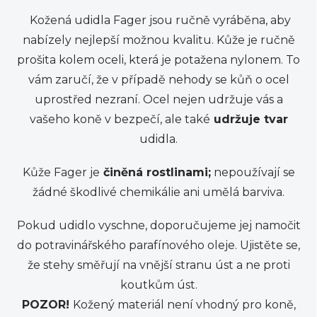
Kožená udidla Fager jsou ručně vyráběna, aby
nabízely nejlepší možnou kvalitu. Kůže je ručně
prošita kolem oceli, která je potažena nylonem. To
vám zaručí, že v případě nehody se kůň o ocel
uprostřed nezraní. Ocel nejen udržuje vás a
vašeho koně v bezpečí, ale také
udržuje tvar
udidla.
Kůže Fager je
činěná rostlinami;
nepoužívají se
žádné škodlivé chemikálie ani umělá barviva.
Pokud udidlo vyschne, doporučujeme jej namočit
do potravinářského parafínového oleje. Ujistěte se,
že stehy směřují na vnější stranu úst a ne proti
koutkům úst.
POZOR!
Kožený materiál není vhodný pro koně,