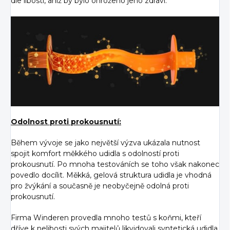
dle libosti, aniž by bylo ohroženo jeho zdraví.
Odolnost proti prokousnutí:
Během vývoje se jako největší výzva ukázala nutnost
spojit komfort měkkého udidla s odolností proti
prokousnutí. Po mnoha testováních se toho však nakonec
povedlo docílit. Měkká, gelová struktura udidla je vhodná
pro žvýkání a současně je neobyčejně odolná proti
prokousnutí.
Firma Winderen provedla mnoho testů s koňmi, kteří
dříve k nelibosti svých majitelů likvidovali syntetická udidla