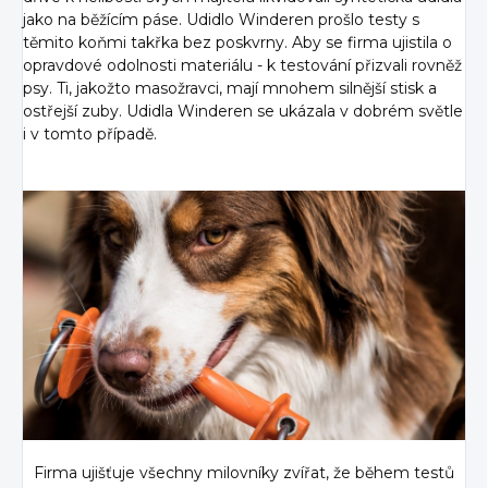
jako na běžícím páse. Udidlo Winderen prošlo testy s
těmito koňmi takřka bez poskvrny. Aby se firma ujistila o
opravdové odolnosti materiálu - k testování přizvali rovněž
psy. Ti, jakožto masožravci, mají mnohem silnější stisk a
ostřejší zuby. Udidla Winderen se ukázala v dobrém světle
i v tomto případě.
Firma ujišťuje všechny milovníky zvířat, že během testů