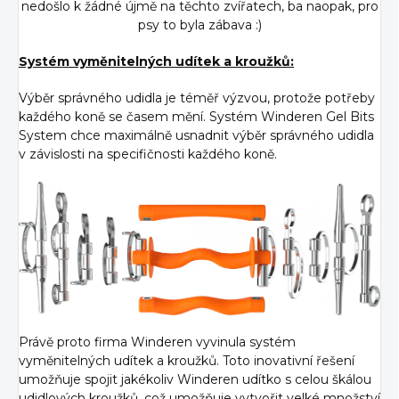
nedošlo k žádné újmě na těchto zvířatech, ba naopak, pro
psy to byla zábava :)
Systém vyměnitelných udítek a kroužků:
Výběr správného udidla je téměř výzvou, protože potřeby
každého koně se časem mění. Systém Winderen Gel Bits
System chce maximálně usnadnit výběr správného udidla
v závislosti na specifičnosti každého koně.
Právě proto firma Winderen vyvinula systém
vyměnitelných udítek a kroužků. Toto inovativní řešení
umožňuje spojit jakékoliv Winderen udítko s celou škálou
udidlových kroužků, což umožňuje vytvořit velké množství