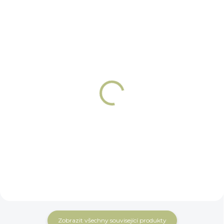
NA OBJEDNÁNÍ 5 - 7 DNÍ
NA OBJEDNÁNÍ 5 - 7 DNÍ
Řetízek k udidlu
Háčky k řetízku
nerez Winderen
Winderen
359 Kč
149 Kč
Do košíku
Do košíku
Zobrazit všechny související produkty