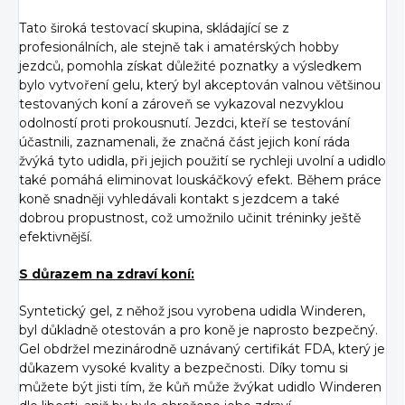
Tato široká testovací skupina, skládající se z
profesionálních, ale stejně tak i amatérských hobby
jezdců, pomohla získat důležité poznatky a výsledkem
bylo vytvoření gelu, který byl akceptován valnou většinou
testovaných koní a zároveň se vykazoval nezvyklou
odolností proti prokousnutí. Jezdci, kteří se testování
účastnili, zaznamenali, že značná část jejich koní ráda
žvýká tyto udidla, při jejich použití se rychleji uvolní a udidlo
také pomáhá eliminovat louskáčkový efekt. Během práce
koně snadněji vyhledávali kontakt s jezdcem a také
dobrou propustnost, což umožnilo učinit tréninky ještě
efektivnější.
S důrazem na zdraví koní:
Syntetický gel, z něhož jsou vyrobena udidla Winderen,
byl důkladně otestován a pro koně je naprosto bezpečný.
Gel obdržel mezinárodně uznávaný certifikát FDA, který je
důkazem vysoké kvality a bezpečnosti. Díky tomu si
můžete být jisti tím, že kůň může žvýkat udidlo Winderen