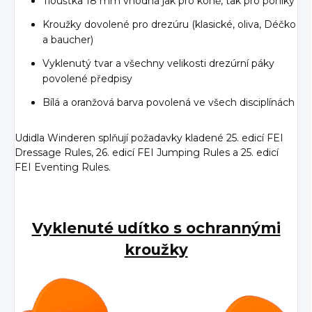
Tloušťka 18 mm vhodná jak pro koně, tak pro poníky
Kroužky dovolené pro drezúru (klasické, oliva, Déčko
a baucher)
Vyklenutý tvar a všechny velikosti drezúrní páky
povolené předpisy
Bílá a oranžová barva povolená ve všech disciplínách
Udidla Winderen splňují požadavky kladené 25. edicí FEI
Dressage Rules, 26. edicí FEI Jumping Rules a 25. edicí
FEI Eventing Rules.
Vyklenuté udítko s ochrannými
kroužky