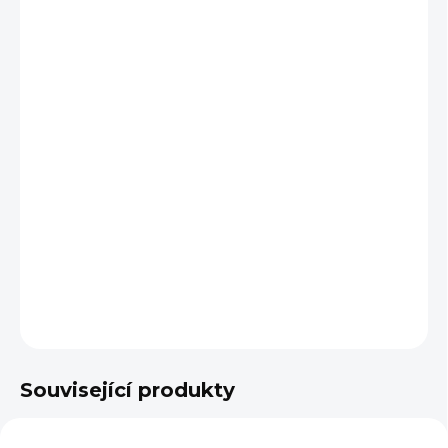
cena:
BARVA
VARIANTA
VELIKOST
−
+
Přidat do košíku
DETAILNÍ INFORMACE
ZEPTAT SE
Související produkty