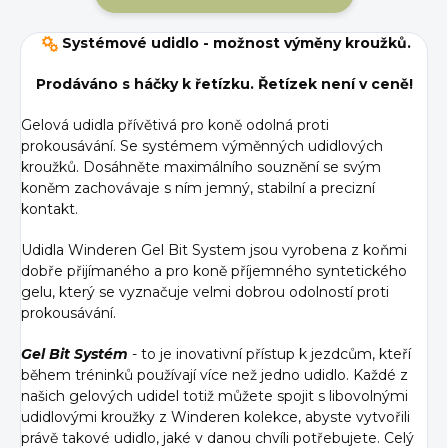
Systémové udidlo - možnost výměny kroužků.
Prodáváno s háčky k řetízku. Řetízek není v ceně!
Gelová udidla přívětivá pro koně odolná proti
prokousávání. Se systémem výměnných udidlových
kroužků. Dosáhněte maximálního souznění se svým
koněm zachovávaje s ním jemný, stabilní a precizní
kontakt.
Udidla Winderen Gel Bit System jsou vyrobena z koňmi
dobře přijímaného a pro koně příjemného syntetického
gelu, který se vyznačuje velmi dobrou odolností proti
prokousávání.
Gel Bit Systém
- to je inovativní přístup k jezdcům, kteří
během tréninků používají více než jedno udidlo. Každé z
našich gelových udidel totiž můžete spojit s libovolnými
udidlovými kroužky z Winderen kolekce, abyste vytvořili
právě takové udidlo, jaké v danou chvíli potřebujete. Celý