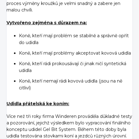
proces výměny kroužků je velmi snadný a zabere jen
malou chvíli.
Vytvořeno zejména s důrazem na:
Koně, kteří mají problém se stabilně a správně opřít
do udidla
Koně, kteří mají problémy akceptovat kovová udidla
Koně, kteří rádi prokousávají či jinak ničí syntetická
udidla
Koně, kteří nemají rádi kovová udidla (jsou na ně
citliví)
Udidla přátelská ke koním:
Více než tři roky firma Winderen prováděla důkladné testy
a pozorování, jejichž výsledkem bylo vypracování finálního
konceptu udidel Gel Bit System. Během této doby byla
udidla testována stovkami koní a jezdců různých úrovní.