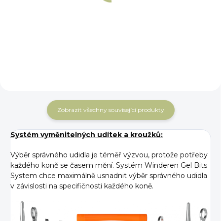
Pelham bez
Pelham s
ochranných kroužků
ochrannými kroužky
4 857
4 857
od
od
Detail
Detail
Winderen
Winderen
Kč
Kč
Zobrazit všechny související produkty
Systém vyměnitelných udítek a kroužků:
Výběr správného udidla je téměř výzvou, protože potřeby
každého koně se časem mění. Systém Winderen Gel Bits
System chce maximálně usnadnit výběr správného udidla
v závislosti na specifičnosti každého koně.