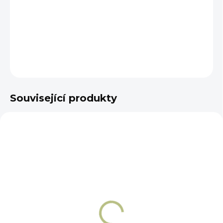
−
+
Přidat do košíku
DETAILNÍ INFORMACE
ZEPTAT SE
Související produkty
NA OBJEDNÁNÍ 5 - 7 DNÍ
NA OBJEDNÁNÍ 5 - 7 DNÍ
Oranžový/bílý pevný
Oranžový/bílý pevný
vyklenutý Liverpool
vyklenutý Liverpool