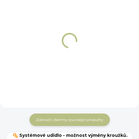
NA OBJEDNÁNÍ 5 - 7 DNÍ
NA OBJEDNÁNÍ 5 - 7 DNÍ
Řetízek k udidlu
Háčky k řetízku
nerez Winderen
Winderen
359 Kč
149 Kč
Do košíku
Do košíku
Zobrazit všechny související produkty
Systémové udidlo - možnost výměny kroužků.