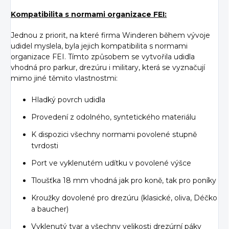
Kompatibilita s normami organizace FEI:
Jednou z priorit, na které firma Winderen během vývoje
udidel myslela, byla jejich kompatibilita s normami
organizace FEI. Tímto způsobem se vytvořila udidla
vhodná pro parkur, drezúru i military, která se vyznačují
mimo jiné těmito vlastnostmi:
Hladký povrch udidla
Provedení z odolného, syntetického materiálu
K dispozici všechny normami povolené stupně
tvrdosti
Port ve vyklenutém udítku v povolené výšce
Tloušťka 18 mm vhodná jak pro koně, tak pro poníky
Kroužky dovolené pro drezúru (klasické, oliva, Déčko
a baucher)
Vyklenutý tvar a všechny velikosti drezúrní páky