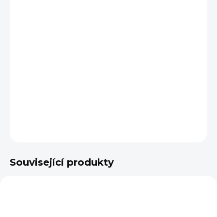
cena:
BARVA
VELIKOST
−
+
Přidat do košíku
DETAILNÍ INFORMACE
ZEPTAT SE
Související produkty