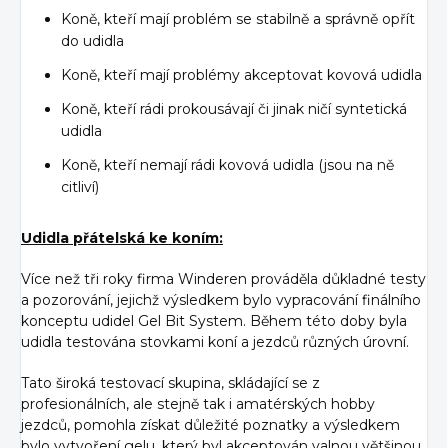
Koně, kteří mají problém se stabilně a správně opřít
do udidla
Koně, kteří mají problémy akceptovat kovová udidla
Koně, kteří rádi prokousávají či jinak ničí syntetická
udidla
Koně, kteří nemají rádi kovová udidla (jsou na ně
citliví)
Udidla přátelská ke koním:
Více než tři roky firma Winderen prováděla důkladné testy
a pozorování, jejichž výsledkem bylo vypracování finálního
konceptu udidel Gel Bit System. Během této doby byla
udidla testována stovkami koní a jezdců různých úrovní.
Tato široká testovací skupina, skládající se z
profesionálních, ale stejně tak i amatérských hobby
jezdců, pomohla získat důležité poznatky a výsledkem
bylo vytvoření gelu, který byl akceptován valnou většinou