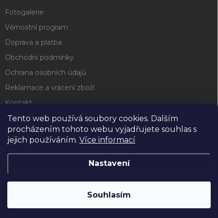
Fotogalerie
Věrnostní program
Doprava a platba
Obchodní podmínky
Ochrana osobních údajů
Reklamace a vrácení zboží
Kontakt
Tento web používá soubory cookies. Dalším
procházením tohoto webu vyjadřujete souhlas s
FACEBOOK
jejich používáním.
Více informací
Nastavení
Copyright 2026
Horse4u
. Všechna práva vyhrazena.
Souhlasím
Vytvořil Shoptet