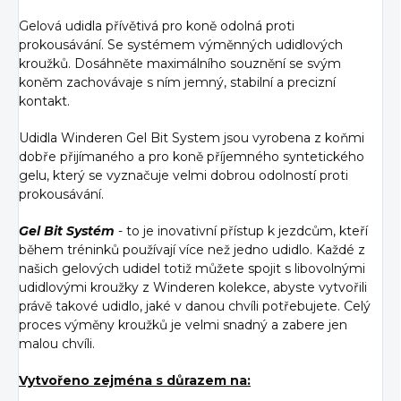
Gelová udidla přívětivá pro koně odolná proti
prokousávání. Se systémem výměnných udidlových
kroužků. Dosáhněte maximálního souznění se svým
koněm zachovávaje s ním jemný, stabilní a precizní
kontakt.
Udidla Winderen Gel Bit System jsou vyrobena z koňmi
dobře přijímaného a pro koně příjemného syntetického
gelu, který se vyznačuje velmi dobrou odolností proti
prokousávání.
Gel Bit Systém
- to je inovativní přístup k jezdcům, kteří
během tréninků používají více než jedno udidlo. Každé z
našich gelových udidel totiž můžete spojit s libovolnými
udidlovými kroužky z Winderen kolekce, abyste vytvořili
právě takové udidlo, jaké v danou chvíli potřebujete. Celý
proces výměny kroužků je velmi snadný a zabere jen
malou chvíli.
Vytvořeno zejména s důrazem na: