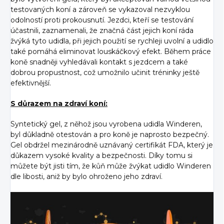
testovaných koní a zároveň se vykazoval nezvyklou
odolností proti prokousnutí. Jezdci, kteří se testování
účastnili, zaznamenali, že značná část jejich koní ráda
žvýká tyto udidla, při jejich použití se rychleji uvolní a udidlo
také pomáhá eliminovat louskáčkový efekt. Během práce
koně snadněji vyhledávali kontakt s jezdcem a také
dobrou propustnost, což umožnilo učinit tréninky ještě
efektivnější.
S důrazem na zdraví koní:
Syntetický gel, z něhož jsou vyrobena udidla Winderen,
byl důkladně otestován a pro koně je naprosto bezpečný.
Gel obdržel mezinárodně uznávaný certifikát FDA, který je
důkazem vysoké kvality a bezpečnosti. Díky tomu si
můžete být jisti tím, že kůň může žvýkat udidlo Winderen
dle libosti, aniž by bylo ohroženo jeho zdraví.