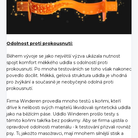
Odolnost proti prokousnutí:
Během vývoje se jako největší výzva ukázala nutnost
spojit komfort měkkého udidla s odolností proti
prokousnutí. Po mnoha testováních se toho však nakonec
povedlo docílit. Měkká, gelová struktura udidla je vhodná
pro žvýkání a současně je neobyčejně odolná proti
prokousnutí.
Firma Winderen provedla mnoho testů s koňmi, kteří
dříve k nelibosti svých majitelů likvidovali syntetická udidla
jako na běžícím páse. Udidlo Winderen prošlo testy s
těmito koňmi takřka bez poskvrny. Aby se firma ujistila o
opravdové odolnosti materiálu - k testování přizvali rovněž
psy. Ti, jakožto masožravci, mají mnohem silnější stisk a