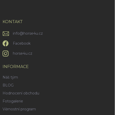
p
a
t
í
KONTAKT
info
@
horse4u.cz
Facebook
horse4u.cz
INFORMACE
Náš tým
BLOG
Hodnocení obchodu
Fotogalerie
Věrnostní program