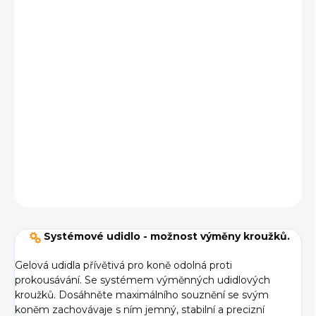
cena:
BARVA
VELIKOST
−
+
Přidat do košíku
DETAILNÍ INFORMACE
ZEPTAT SE
Systémové udidlo - možnost výměny kroužků.
Gelová udidla přívětivá pro koně odolná proti
prokousávání. Se systémem výměnných udidlových
kroužků. Dosáhněte maximálního souznění se svým
koněm zachovávaje s ním jemný, stabilní a precizní