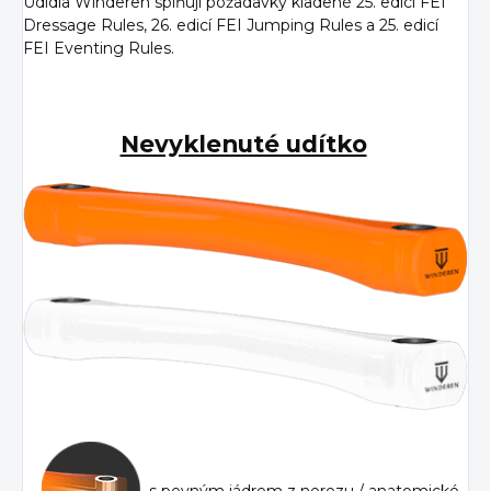
Udidla Winderen splňují požadavky kladené 25. edicí FEI
Dressage Rules, 26. edicí FEI Jumping Rules a 25. edicí
FEI Eventing Rules.
Nevyklenuté udítko
s pevným jádrem z nerezu / anatomické