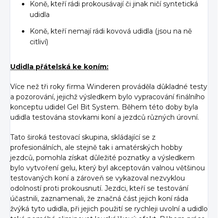
Koně, kteří rádi prokousávají či jinak ničí syntetická
udidla
Koně, kteří nemají rádi kovová udidla (jsou na ně
citliví)
Udidla přátelská ke koním:
Více než tři roky firma Winderen prováděla důkladné testy
a pozorování, jejichž výsledkem bylo vypracování finálního
konceptu udidel Gel Bit System. Během této doby byla
udidla testována stovkami koní a jezdců různých úrovní.
Tato široká testovací skupina, skládající se z
profesionálních, ale stejně tak i amatérských hobby
jezdců, pomohla získat důležité poznatky a výsledkem
bylo vytvoření gelu, který byl akceptován valnou většinou
testovaných koní a zároveň se vykazoval nezvyklou
odolností proti prokousnutí. Jezdci, kteří se testování
účastnili, zaznamenali, že značná část jejich koní ráda
žvýká tyto udidla, při jejich použití se rychleji uvolní a udidlo