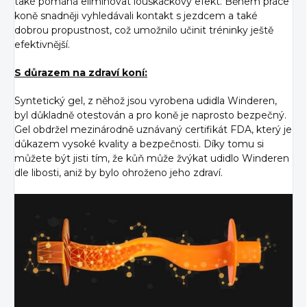
také pomáhá eliminovat louskáčkový efekt. Během práce
koně snadněji vyhledávali kontakt s jezdcem a také
dobrou propustnost, což umožnilo učinit tréninky ještě
efektivnější.
S důrazem na zdraví koní:
Syntetický gel, z něhož jsou vyrobena udidla Winderen,
byl důkladně otestován a pro koně je naprosto bezpečný.
Gel obdržel mezinárodně uznávaný certifikát FDA, který je
důkazem vysoké kvality a bezpečnosti. Díky tomu si
můžete být jisti tím, že kůň může žvýkat udidlo Winderen
dle libosti, aniž by bylo ohroženo jeho zdraví.