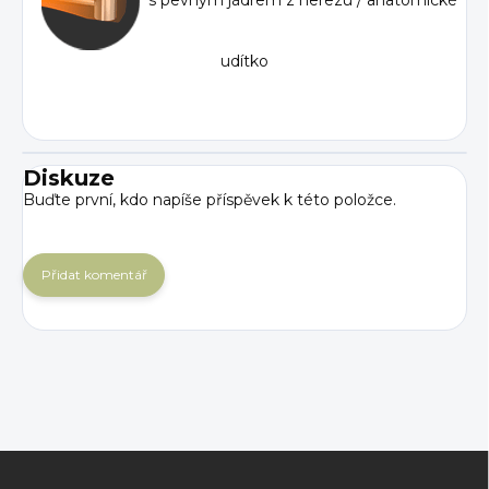
udítko
Diskuze
Buďte první, kdo napíše příspěvek k této položce.
Přidat komentář
Z
á