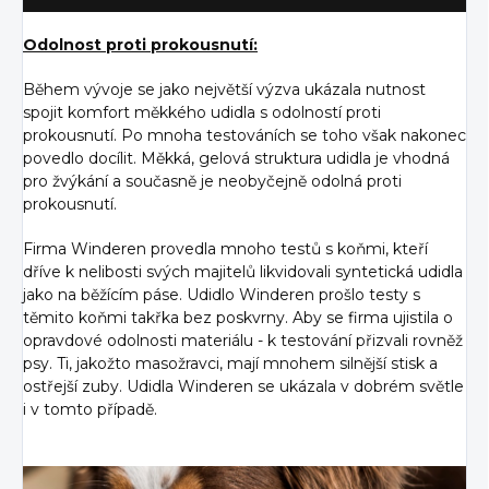
Odolnost proti prokousnutí:
Během vývoje se jako největší výzva ukázala nutnost
spojit komfort měkkého udidla s odolností proti
prokousnutí. Po mnoha testováních se toho však nakonec
povedlo docílit. Měkká, gelová struktura udidla je vhodná
pro žvýkání a současně je neobyčejně odolná proti
prokousnutí.
Firma Winderen provedla mnoho testů s koňmi, kteří
dříve k nelibosti svých majitelů likvidovali syntetická udidla
jako na běžícím páse. Udidlo Winderen prošlo testy s
těmito koňmi takřka bez poskvrny. Aby se firma ujistila o
opravdové odolnosti materiálu - k testování přizvali rovněž
psy. Ti, jakožto masožravci, mají mnohem silnější stisk a
ostřejší zuby. Udidla Winderen se ukázala v dobrém světle
i v tomto případě.