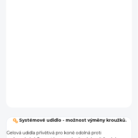
cena:
BARVA
VARIANTA
VELIKOST
−
+
Přidat do košíku
DETAILNÍ INFORMACE
ZEPTAT SE
Systémové udidlo - možnost výměny kroužků.
Gelová udidla přívětivá pro koně odolná proti