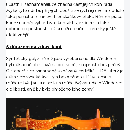
účastnili, zaznamenali, že značná část jejich koní ráda
žvýká tyto udidla, při jejich použití se rychleji uvolní a udidlo
také pomáhá eliminovat louskáčkový efekt. Během práce
koně snadněji vyhledávali kontakt s jezdcem a také
dobrou propustnost, což umožnilo učinit tréninky ještě
efektivnější.
S důrazem na zdraví koní:
Syntetický gel, z něhož jsou vyrobena udidla Winderen,
byl důkladně otestován a pro koně je naprosto bezpečný.
Gel obdržel mezinárodně uznávaný certifikát FDA, který je
důkazem vysoké kvality a bezpečnosti. Díky tomu si
můžete být jisti tím, že kůň může žvýkat udidlo Winderen
dle libosti, aniž by bylo ohroženo jeho zdraví.