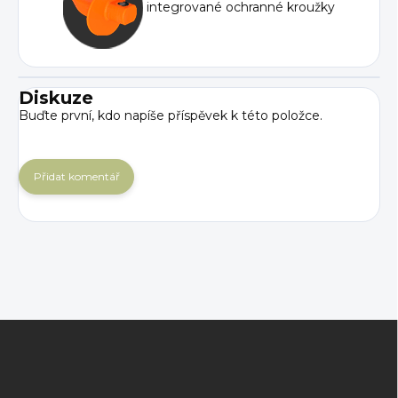
integrované ochranné kroužky
Diskuze
Buďte první, kdo napíše příspěvek k této položce.
Přidat komentář
Z
á
p
a