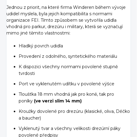
Jednou z priorit, na které firma Winderen během vývoje
udidel myslela, byla jejich kompatibilita s normami
organizace FEI. Tímto způsobem se vytvořila udidla
vhodná pro parkur, drezúru i military, která se vyznačují
mimo jiné těmito vlastnostmi:
Hladký povrch udidla
Provedení z odolného, syntetického materiálu
K dispozici všechny normami povolené stupně
tvrdosti
Port ve vyklenutém udítku v povolené výšce
Tloušťka 18 mm vhodná jak pro koně, tak pro
poníky
(ve verzi slim 14 mm)
Kroužky dovolené pro drezúru (klasické, oliva, Déčko
a baucher)
Vyklenutý tvar a všechny velikosti drezúrní páky
povolené předpisy