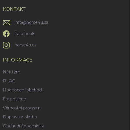
t
í
KONTAKT
info
@
horse4u.cz
Facebook
horse4u.cz
INFORMACE
Náš tým
BLOG
Hodnocení obchodu
Fotogalerie
Věrnostní program
Doprava a platba
Obchodní podmínky