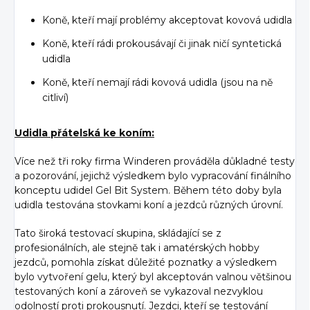
Koně, kteří mají problémy akceptovat kovová udidla
Koně, kteří rádi prokousávají či jinak ničí syntetická
udidla
Koně, kteří nemají rádi kovová udidla (jsou na ně
citliví)
Udidla přátelská ke koním:
Více než tři roky firma Winderen prováděla důkladné testy
a pozorování, jejichž výsledkem bylo vypracování finálního
konceptu udidel Gel Bit System. Během této doby byla
udidla testována stovkami koní a jezdců různých úrovní.
Tato široká testovací skupina, skládající se z
profesionálních, ale stejně tak i amatérských hobby
jezdců, pomohla získat důležité poznatky a výsledkem
bylo vytvoření gelu, který byl akceptován valnou většinou
testovaných koní a zároveň se vykazoval nezvyklou
odolností proti prokousnutí. Jezdci, kteří se testování