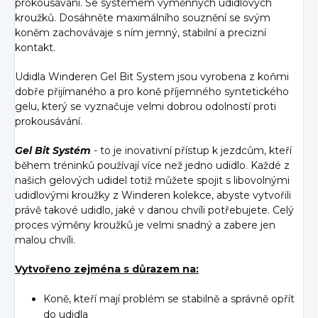
prokousávání. Se systémem výměnných udidlových
kroužků. Dosáhněte maximálního souznění se svým
koněm zachovávaje s ním jemný, stabilní a precizní
kontakt.
Udidla Winderen Gel Bit System jsou vyrobena z koňmi
dobře přijímaného a pro koně příjemného syntetického
gelu, který se vyznačuje velmi dobrou odolností proti
prokousávání.
Gel Bit Systém
- to je inovativní přístup k jezdcům, kteří
během tréninků používají více než jedno udidlo. Každé z
našich gelových udidel totiž můžete spojit s libovolnými
udidlovými kroužky z Winderen kolekce, abyste vytvořili
právě takové udidlo, jaké v danou chvíli potřebujete. Celý
proces výměny kroužků je velmi snadný a zabere jen
malou chvíli.
Vytvořeno zejména s důrazem na:
Koně, kteří mají problém se stabilně a správně opřít
do udidla