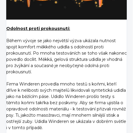
Odolnost proti prokousnutí:
Během vývoje se jako největší výzva ukázala nutnost
spojit komfort měkkého udidla s odolností proti
prokousnutí. Po mnoha testováních se toho však nakonec
povedlo docílit. Měkká, gelová struktura udidla je vhodná
pro žvýkání a současně je neobyčejně odolná proti
prokousnutí.
Firma Winderen provedla mnoho testů s koňmi, kteří
dříve k nelibosti svých majitelů likvidovali syntetická udidla
jako na běžícím páse. Udidlo Winderen prošlo testy s
těmito koňmi takřka bez poskvrny. Aby se firma ujistila o
opravdové odolnosti materiálu - k testování přizvali rovněž
psy. Ti, jakožto masožravci, mají mnohem silnější stisk a
ostřejší zuby. Udidla Winderen se ukázala v dobrém světle
i v tomto případě.