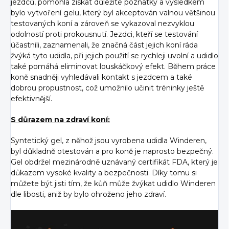
jezdců, pomohla získat důležité poznatky a výsledkem
bylo vytvoření gelu, který byl akceptován valnou většinou
testovaných koní a zároveň se vykazoval nezvyklou
odolností proti prokousnutí. Jezdci, kteří se testování
účastnili, zaznamenali, že značná část jejich koní ráda
žvýká tyto udidla, při jejich použití se rychleji uvolní a udidlo
také pomáhá eliminovat louskáčkový efekt. Během práce
koně snadněji vyhledávali kontakt s jezdcem a také
dobrou propustnost, což umožnilo učinit tréninky ještě
efektivnější.
S důrazem na zdraví koní:
Syntetický gel, z něhož jsou vyrobena udidla Winderen,
byl důkladně otestován a pro koně je naprosto bezpečný.
Gel obdržel mezinárodně uznávaný certifikát FDA, který je
důkazem vysoké kvality a bezpečnosti. Díky tomu si
můžete být jisti tím, že kůň může žvýkat udidlo Winderen
dle libosti, aniž by bylo ohroženo jeho zdraví.