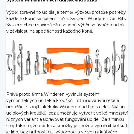
Systém vyměnitelných udítek a kroužků:
Výběr správného udidla je téměř výzvou, protože potřeby
každého koně se časem mění. Systém Winderen Gel Bits
System chce maximálně usnadnit výběr správného udidla
v závislosti na specifičnosti každého koně.
Právě proto firma Winderen vyvinula systém
vyměnitelných udítek a kroužků. Toto inovativní řešení
umožňuje spojit jakékoliv Winderen udítko s celou škálou
udidlových kroužků, což umožňuje vytvořit velké množství
různých variant a upravovat fungování udidel. Za zmínku
stojí také to, že udítka a kroužky je možné vyměnit kolikrát
je libo, bez nutnosti cizí výpomoci a ve velmi krátkém