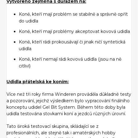
Vytvořeno zejména s důrazem na:
Koně, kteří mají problém se stabilně a správně opřít
do udidla
Koně, kteří mají problémy akceptovat kovová udidla
Koně, kteří rádi prokousávají či jinak ničí syntetická
udidla
Koně, kteří nemají rádi kovová udidla (jsou na ně
citliví)
Udidla přátelská ke koním:
Více než tři roky firma Winderen prováděla důkladné testy
a pozorování, jejichž výsledkem bylo vypracování finálního
konceptu udidel Gel Bit System. Během této doby byla
udidla testována stovkami koní a jezdců různých úrovní.
Tato široká testovací skupina, skládající se z
profesionálních, ale stejně tak i amatérských hobby