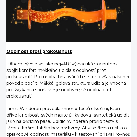
Odolnost proti prokousnutí:
Během vývoje se jako největší výzva ukázala nutnost
spojit komfort měkkého udidla s odolností proti
prokousnutí. Po mnoha testováních se toho však nakonec
povedlo docílit. Měkká, gelová struktura udidla je vhodná
pro žvýkání a současně je neobyčejně odolná proti
prokousnutí.
Firma Winderen provedla mnoho testů s koňmi, kteří
dříve k nelibosti svých majitelů likvidovali syntetická udidla
jako na běžícím páse. Udidlo Winderen prošlo testy s
těmito koňmi takřka bez poskvrny. Aby se firma ujistila o
opravdové odolnosti materiálu - k testování přizvali rovněž