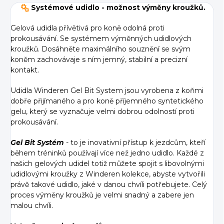
Systémové udidlo - možnost výměny kroužků.
Gelová udidla přívětivá pro koně odolná proti
prokousávání. Se systémem výměnných udidlových
kroužků. Dosáhněte maximálního souznění se svým
koněm zachovávaje s ním jemný, stabilní a precizní
kontakt.
Udidla Winderen Gel Bit System jsou vyrobena z koňmi
dobře přijímaného a pro koně příjemného syntetického
gelu, který se vyznačuje velmi dobrou odolností proti
prokousávání.
Gel Bit Systém
- to je inovativní přístup k jezdcům, kteří
během tréninků používají více než jedno udidlo. Každé z
našich gelových udidel totiž můžete spojit s libovolnými
udidlovými kroužky z Winderen kolekce, abyste vytvořili
právě takové udidlo, jaké v danou chvíli potřebujete. Celý
proces výměny kroužků je velmi snadný a zabere jen
malou chvíli.