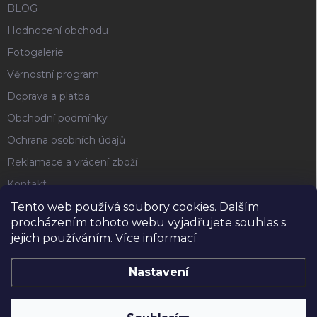
BLOG
Hodnocení obchodu
Fotogalerie
Věrnostní program
Doprava a platba
Obchodní podmínky
Ochrana osobních údajů
Reklamace a vrácení zboží
Kontakt
Tento web používá soubory cookies. Dalším
procházením tohoto webu vyjadřujete souhlas s
FACEBOOK
jejich používáním.
Více informací
Nastavení
Copyright 2026
Horse4u
. Všechna práva vyhrazena.