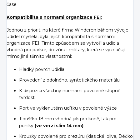
čase.
Kompatibilita s normami organizace FEI:
Jednou z priorit, na které firma Winderen během vývoje
udidel myslela, byla jejich kompatibilita s normami
organizace FEI. Tímto způsobem se vytvořila udidla
vhodná pro parkur, drezúru i military, která se vyznačují
mimo jiné těmito vlastnostmi:
Hladký povrch udidla
Provedení z odolného, syntetického materiálu
K dispozici všechny normami povolené stupně
tvrdosti
Port ve vyklenutém udítku v povolené výšce
Tloušťka 18 mm vhodná jak pro koně, tak pro
poníky
(ve verzi slim 14 mm)
Kroužky dovolené pro drezúru (klasické, oliva, Déčko