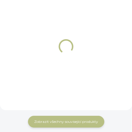
NA OBJEDNÁNÍ 5 - 7 DNÍ
NA OBJEDNÁNÍ 5 - 7 DNÍ
Udidlové kroužky -
Udidlové kroužky -
Oliva Winderen
Baucher Winderen
1 613 Kč
1 803 Kč
Do košíku
Do košíku
Zobrazit všechny související produkty