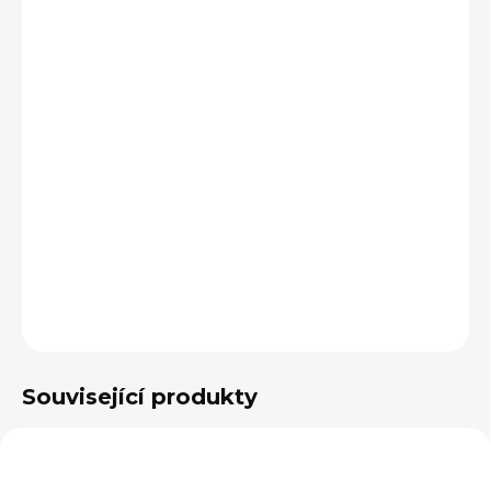
BARVA
VARIANTA
VELIKOST
−
+
Přidat do košíku
DETAILNÍ INFORMACE
ZEPTAT SE
Související produkty