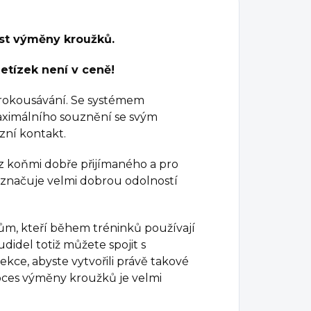
st výměny kroužků.
etízek není v ceně!
 prokousávání. Se systémem
ximálního souznění se svým
zní kontakt.
z koňmi dobře přijímaného a pro
yznačuje velmi dobrou odolností
dcům, kteří během tréninků používají
didel totiž můžete spojit s
kce, abyste vytvořili právě takové
roces výměny kroužků je velmi