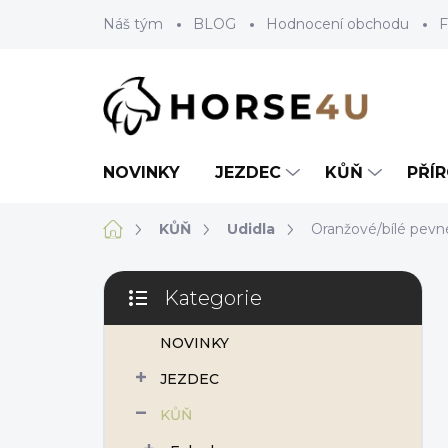
Přejít
Náš tým
BLOG
Hodnocení obchodu
F
na
obsah
NOVINKY
JEZDEC
KŮŇ
PŘÍ
Domů
KŮŇ
Udidla
Oranžové/bílé pevn
P
Kategorie
o
Přeskočit
s
kategorie
NOVINKY
t
r
JEZDEC
a
n
KŮŇ
n