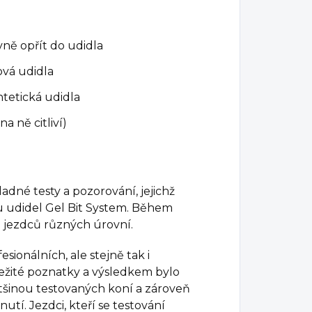
vně opřít do udidla
ová udidla
yntetická udidla
a ně citliví)
adné testy a pozorování, jejichž
u udidel Gel Bit System. Během
a jezdců různých úrovní.
esionálních, ale stejně tak i
ežité poznatky a výsledkem bylo
tšinou testovaných koní a zároveň
tí. Jezdci, kteří se testování