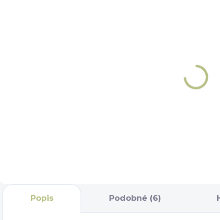
NA OBJEDNÁNÍ 5 - 7
NA OBJEDNÁNÍ 5 - 7
DNÍ
DNÍ
Udidlové
Udidlové
kroužky -
kroužky -
Roubíkové
Fuga olivová
udidlo
Winderen
2 003 Kč
1 739 Kč
Winderen
Do košíku
Do košíku
Popis
Podobné (6)