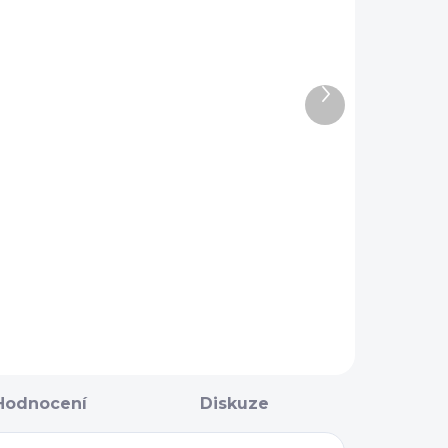
NA OBJEDNÁNÍ 5 - 7
NA OBJEDNÁNÍ 5 - 7
Další
DNÍ
DNÍ
produkt
Udidlové
Udidlové
kroužky -
kroužky -
Kimblewick
Baucher
RNF
Winderen
2 003 Kč
1 803 Kč
Winderen
Do košíku
Do košíku
Hodnocení
Diskuze