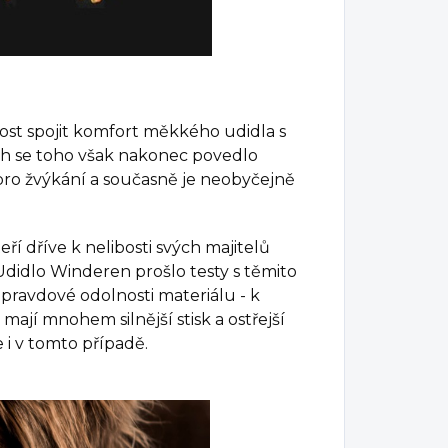
ost spojit komfort měkkého udidla s
ch se toho však nakonec povedlo
 pro žvýkání a současně je neobyčejně
í dříve k nelibosti svých majitelů
 Udidlo Winderen prošlo testy s těmito
opravdové odolnosti materiálu - k
, mají mnohem silnější stisk a ostřejší
 i v tomto případě.