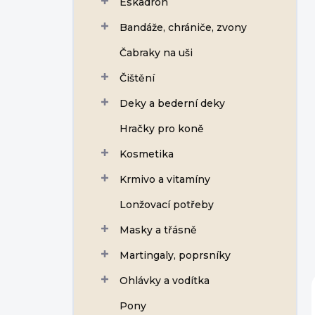
Eskadron
í
p
Bandáže, chrániče, zvony
a
n
Čabraky na uši
e
Čištění
l
Deky a bederní deky
Hračky pro koně
Kosmetika
Krmivo a vitamíny
Lonžovací potřeby
Masky a třásně
Martingaly, poprsníky
Ohlávky a vodítka
Pony