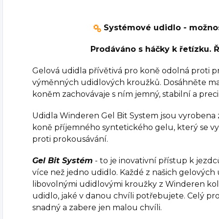
Systémové udidlo - možno
Prodáváno s háčky k řetízku. Ř
Gelová udidla přívětivá pro koně odolná proti
výměnných udidlových kroužků. Dosáhněte ma
koněm zachovávaje s ním jemný, stabilní a preci
Udidla Winderen Gel Bit System jsou vyrobena 
koně příjemného syntetického gelu, který se v
proti prokousávání.
Gel Bit Systém
- to je inovativní přístup k jez
více než jedno udidlo. Každé z našich gelových u
libovolnými udidlovými kroužky z Winderen kole
udidlo, jaké v danou chvíli potřebujete. Celý p
snadný a zabere jen malou chvíli.