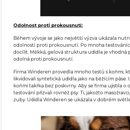
Odolnost proti prokousnutí:
Během vývoje se jako největší výzva ukázala nutn
odolností proti prokousnutí. Po mnoha testování
docílit. Měkká, gelová struktura udidla je vhodná
odolná proti prokousnutí.
Firma Winderen provedla mnoho testů s koňmi, kteř
likvidovali syntetická udidla jako na běžícím páse.
koňmi takřka bez poskvrny. Aby se firma ujistila o 
testování přizvali rovněž psy. Ti, jakožto masožravci
zuby. Udidla Winderen se ukázala v dobrém světle