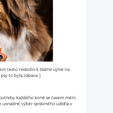
ěhem testů nedošlo k žádné újmě na
psy to byla zábava :)
 potřeby každého koně se časem mění.
 usnadnit výběr správného udidla v