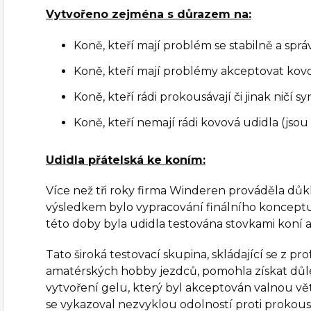
Vytvořeno zejména s důrazem na:
Koně, kteří mají problém se stabilně a sprá
Koně, kteří mají problémy akceptovat kov
Koně, kteří rádi prokousávají či jinak ničí s
Koně, kteří nemají rádi kovová udidla (jsou n
Udidla přátelská ke koním:
Více než tři roky firma Winderen prováděla důkl
výsledkem bylo vypracování finálního koncept
této doby byla udidla testována stovkami koní 
Tato široká testovací skupina, skládající se z prof
amatérských hobby jezdců, pomohla získat důl
vytvoření gelu, který byl akceptován valnou vě
se vykazoval nezvyklou odolností proti prokousnu