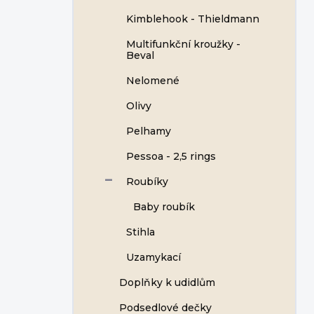
Kimblehook - Thieldmann
Multifunkční kroužky -
Beval
Nelomené
Olivy
Pelhamy
Pessoa - 2,5 rings
Roubíky
Baby roubík
Stihla
Uzamykací
Doplňky k udidlům
Podsedlové dečky