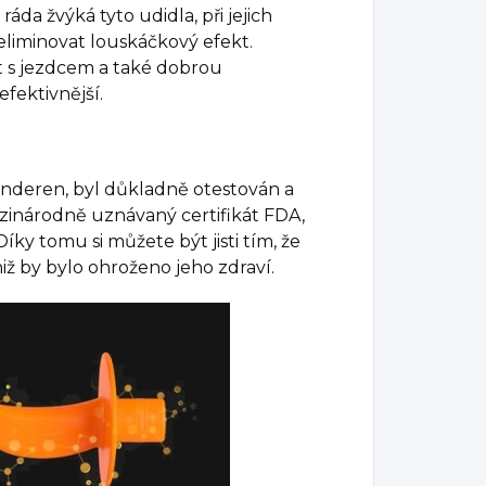
ráda žvýká tyto udidla, při jejich
 eliminovat louskáčkový efekt.
t s jezdcem a také dobrou
efektivnější.
inderen, byl důkladně otestován a
zinárodně uznávaný certifikát FDA,
íky tomu si můžete být jisti tím, že
iž by bylo ohroženo jeho zdraví.