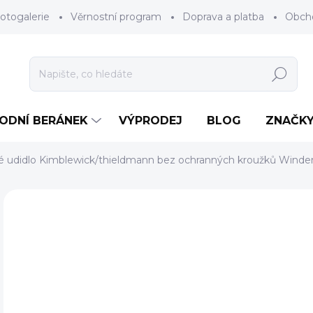
otogalerie
Věrnostní program
Doprava a platba
Obch
Hledat
RODNÍ BERÁNEK
VÝPRODEJ
BLOG
ZNAČK
é udidlo Kimblewick/thieldmann bez ochranných kroužků Winde
Neohodnoceno
Podrobnosti hodnocení
ZNAČKA
o
Měr
ZV
cena
BAR