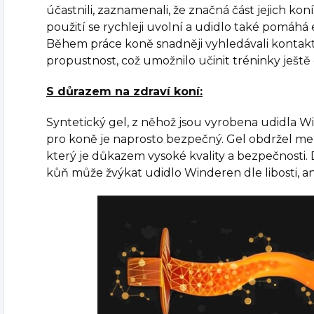
účastnili, zaznamenali, že značná část jejich koní 
použití se rychleji uvolní a udidlo také pomáhá
Během práce koně snadněji vyhledávali kontak
propustnost, což umožnilo učinit tréninky ještě 
S důrazem na zdraví koní:
Syntetický gel, z něhož jsou vyrobena udidla W
pro koně je naprosto bezpečný. Gel obdržel me
který je důkazem vysoké kvality a bezpečnosti. D
kůň může žvýkat udidlo Winderen dle libosti, an