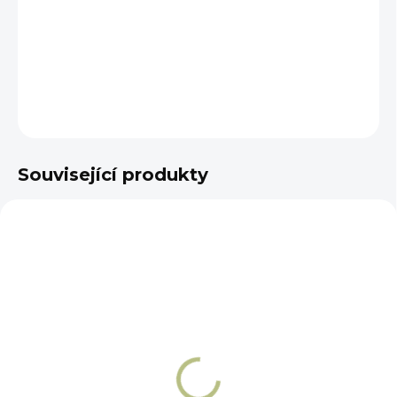
−
+
Přidat do košíku
DETAILNÍ INFORMACE
ZEPTAT SE
Související produkty
NA OBJEDNÁNÍ 5 - 7 DNÍ
NA OBJEDNÁNÍ 5 - 7 DNÍ
Oranžové/bílé
Oranžové/bílé
nevyklenuté udidlo
ohebné udidlo