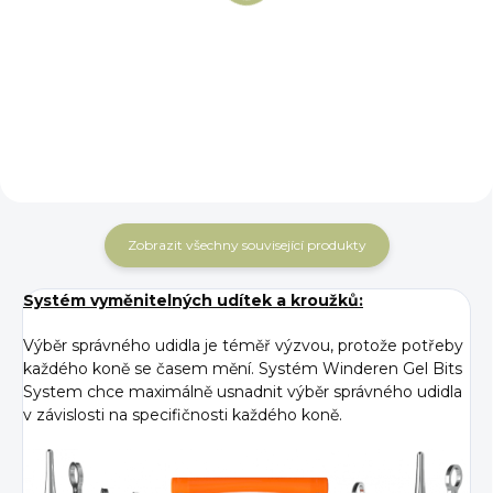
baucher Winderen
baucher Flexi
Winderen
3 994
3 994
od
od
Detail
Detail
Kč
Kč
Zobrazit všechny související produkty
Systém vyměnitelných udítek a kroužků:
Výběr správného udidla je téměř výzvou, protože potřeby
každého koně se časem mění. Systém Winderen Gel Bits
System chce maximálně usnadnit výběr správného udidla
v závislosti na specifičnosti každého koně.