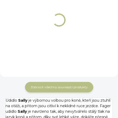
NA OBJEDNÁNÍ 5 - 7 DNÍ
NA OBJEDNÁNÍ 5 - 7 DNÍ
Podbradní řetízek s
Gel proti uskřinutí
koženým chráničem
koutků od udidla
Fager
Fager
629 Kč
1 189 Kč
Detail
Detail
Zobrazit všechny související produkty
Udidlo
Sally
je výbornou volbou pro koně, kteří jsou ztuhlí
na otěži, a přitom jsou citliví k neklidné ruce jezdce. Fager
udidlo
Sally
je navrženo tak, aby nevytvářelo stálý tlak na
jazyk koně a přitom, díky své lehké váze, dokáže přesně