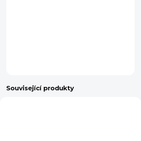
cena:
DÉLKA UDIDLA
−
+
Přidat do košíku
DETAILNÍ INFORMACE
ZEPTAT SE
Související produkty