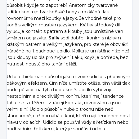
působit když je to zapotřebí. Anatomicky tvarované
udítko kopíruje tvar koňské huby a rozkládá tlak
rovnoměrně mezi koutky a jazyk. Je vhodné také pro
koně s velkým masitým jazykem. Krátký středový díl
vylučuje kontakt s patrem a klouby jsou umístěné ven
směrem od jazyka.
Sally
sedí dobře i koním s nízkým
krátkým patrem a velkým jazykem, pro které je obzvlášť
náročné najít padnoucí udidlo. Rolka je umístěna níže než
jsou klouby udidla pro zvýšení tlaku, když je potřeba, bez
nutnosti neustálého tahání otěží.
Udidlo thieldmann působí jako olivové udidlo s přídavným
pákovým efektem. Čím níže umístíte otěže, tím větší tlak
bude působit na týl a hubu koně. Udidlo vyhovuje
nestabilním a přecitlivělým koním, kteří mají tendence
tahat se s otěžemi, ztrácejí kontakt, rovnováhu a jsou
velmi silní. Udidlo působí v hubě o trochu níže než
standardně, což pomáhá u koní, kteří mají tendence nosit
hlavu v oblacích. Udidlo se používá vždy s řetízkem nebo
podbradním řetízkem, který je součástí udidla.