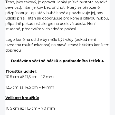
Titan, jako takový, je opravdu lehký (nízká hustota, vysoká
pevnost). Titan je kov bez příchuti, který se přirozeně
přizpůsobuje teplotě v hubě koně a povzbuzuje jej, aby
udidlo přijal. Titan se doporučuje pro koně s citlivou hubou,
případně pokud má alergie na ocelová udidla. Není
studené, především v chladném počasí.
Logo koně na udidle by mělo být vždy (pokud není
uvedena multifunkčnost) na pravé straně běžícím koníkem
dopředu.
Dodáváno včetně háčků a podbradního řetízku.
Tloušťka udidel:
10,5 cm až 11,5 cm – 12 mm
12,5 cm až 14,5 cm – 14 mm
Velikost kroužků:
10,5 cm až 11,5 cm – 70 mm