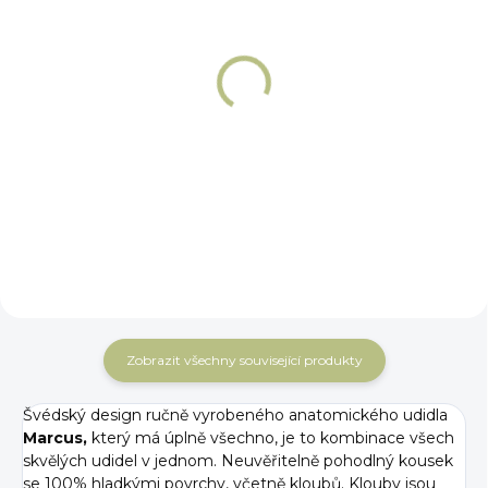
NA OBJEDNÁNÍ 5 - 7 DNÍ
NA OBJEDNÁNÍ 5 - 7 DNÍ
Chránič podbradního
Podbradní řetízek s
řetízku Fager
koženým chráničem
Fager
254 Kč
Detail
629 Kč
Detail
Zobrazit všechny související produkty
Švédský design ručně vyrobeného anatomického udidla
Marcus,
který má úplně všechno, je to kombinace všech
skvělých udidel v jednom. Neuvěřitelně pohodlný kousek
se 100% hladkými povrchy, včetně kloubů. Klouby jsou