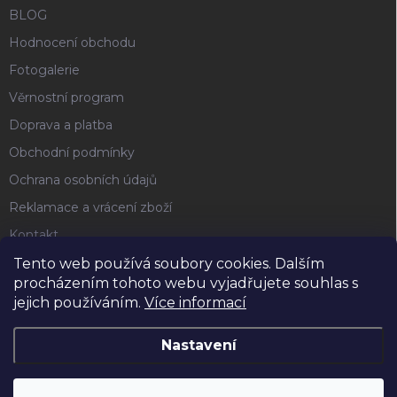
BLOG
Hodnocení obchodu
Fotogalerie
Věrnostní program
Doprava a platba
Obchodní podmínky
Ochrana osobních údajů
Reklamace a vrácení zboží
Kontakt
Tento web používá soubory cookies. Dalším
procházením tohoto webu vyjadřujete souhlas s
FACEBOOK
jejich používáním.
Více informací
Nastavení
Copyright 2026
Horse4u
. Všechna práva vyhrazena.