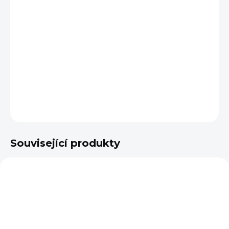
cena:
DÉLKA UDIDLA
−
+
Přidat do košíku
DETAILNÍ INFORMACE
ZEPTAT SE
Související produkty