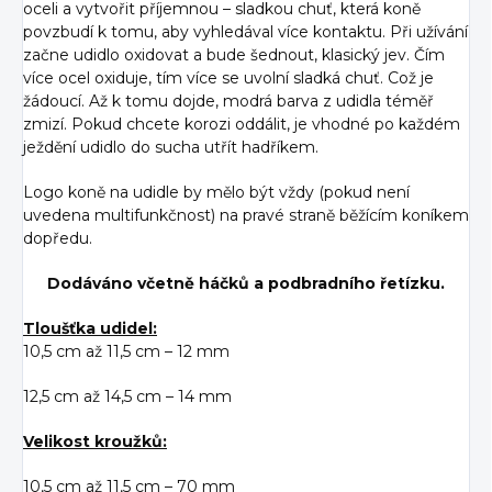
oceli a vytvořit příjemnou – sladkou chuť, která koně
povzbudí k tomu, aby vyhledával více kontaktu. Při užívání
začne udidlo oxidovat a bude šednout, klasický jev. Čím
více ocel oxiduje, tím více se uvolní sladká chuť. Což je
žádoucí. Až k tomu dojde, modrá barva z udidla téměř
zmizí. Pokud chcete korozi oddálit, je vhodné po každém
ježdění udidlo do sucha utřít hadříkem.
Logo koně na udidle by mělo být vždy (pokud není
uvedena multifunkčnost) na pravé straně běžícím koníkem
dopředu.
Dodáváno včetně háčků a podbradního řetízku.
Tloušťka udidel:
10,5 cm až 11,5 cm – 12 mm
12,5 cm až 14,5 cm – 14 mm
Velikost kroužků:
10,5 cm až 11,5 cm – 70 mm