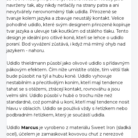
navrženy tak, aby nikdy netlačily na strany patra a ani
nevytvářely nerovnoměrný tlak udidla. Přirozeně se
tvaruje kolem jazyka a zbavuje neustálý kontakt. Velice
pohodlné udidlo, které svým designem přirozeně kopíruje
tvar jazyka a ulevuje tak koutkům od stálého tlaku. Tento
design je ideální pro citlivé koně, kteří se lehce o udidlo
poraní. Bod vyvážení zůstává, i když má mírný ohyb nad
jazykem - nahoru.
Udidlo thieldmann působí jako olivové udidlo s přídavným
pákovým efektem. Čím níže umístíte otěže, tím větší tlak
bude působit na týl a hubu koně. Udidlo vyhovuje
nestabilním a přecitlivělým koním, kteří mají tendence
tahat se s otěžemi, ztrácejí kontakt, rovnováhu a jsou
velmi silní. Udidlo působí v hubě o trochu níže než
standardně, což pomáhá u koní, kteří mají tendence nosit
hlavu v oblacích. Udidlo se používá vždy s řetízkem nebo
podbradním řetízkem, který je součástí udidla.
Udidlo
Marcus
je vyrobeno z materiálu Sweet Iron (sladká
ocel), účelem je zamaskovat kovovou chuť z nerezové