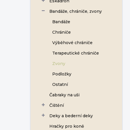
Eskadron
í
p
Bandáže, chrániče, zvony
a
n
Bandáže
e
Chrániče
l
Výběhové chrániče
Terapeutické chrániče
Zvony
Podložky
Ostatní
Čabraky na uši
Čištění
Deky a bederní deky
Hračky pro koně