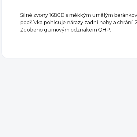
Silné zvony 1680D s měkkým umělým beránko
podšívka pohlcuje nárazy zadní nohy a chrání. Z
Zdobeno gumovým odznakem QHP.