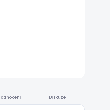
IKOST
−
+
Přidat do košíku
AILNÍ INFORMACE
ZEPTAT SE
Hodnocení
Diskuze