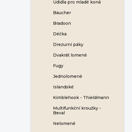
Udidla pro mladé koně
Baucher
Bradoon
Déčka
Drezurní páky
Dvakrát lomené
Fugy
Jednolomené
Islandské
Kimblehook - Thieldmann
Multifunkční kroužky -
Beval
Nelomené