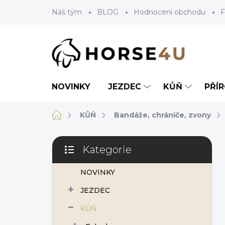
Přejít
Náš tým
BLOG
Hodnocení obchodu
F
na
obsah
NOVINKY
JEZDEC
KŮŇ
PŘÍ
Domů
KŮŇ
Bandáže, chrániče, zvony
P
Kategorie
o
Přeskočit
s
kategorie
NOVINKY
t
r
JEZDEC
a
n
KŮŇ
n