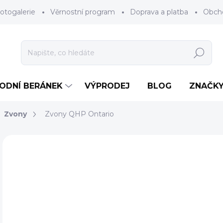
otogalerie
Věrnostní program
Doprava a platba
Obch
Hledat
RODNÍ BERÁNEK
VÝPRODEJ
BLOG
ZNAČK
Zvony
Zvony QHP Ontario
Neohodnoceno
Podrobnosti hodnocení
ZNAČKA
AKCE
7
Měr
ZV
cena
BAR