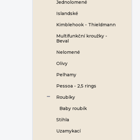
Jednolomené
Islandské
Kimblehook - Thieldmann
Multifunkční kroužky -
Beval
Nelomené
Olivy
Pelhamy
Pessoa - 2,5 rings
Roubíky
Baby roubík
Stihla
Uzamykací