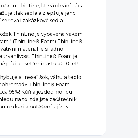
ožkou ThinLine, která chrání záda
uje tlak sedla a zlepšuje jeho
sériová i zakázkové sedla.
dložek ThinLine je vybavena vakem
žkami" (ThinLine® Foam).ThinLine®
ativní materiál je snadno
 trvanlivost. ThinLine® Foam je
é péči a ošetření často až 10 let!
hybuje a "nese" šok, váhu a teplo
il dohromady. ThinLine® Foam
 cca 95%! Kůň a jezdec mohou
ledu na to, zda jste začátečník
omunikaci a potěšení z jízdy.