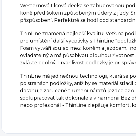
Westernová filcová dečka se zabudovanou podl
koně před šokem způsobeným údery z jízdy. Sniž
přizpůsobení. Perfektně se hodí pod standardní 
ThinLine znamená nejlepší kvalitu! Většina po
pro umístění další vycpávky s ThinLine "podlo
Foam vytváří soulad mezi koněm a jezdcem. Inov
ovladatelný a má působivou dlouhou životnost a
zvláště odolný. Trvanlivost podložky je při správn
ThinLine má jedinečnou technologii, která se po
po stranách podložky, aniž by se materiál stlač
dosahuje zaručené tlumení nárazů jezdce až o
spolupracovat tak dokonale a v harmonii. Bez oh
nebo profesionál - ThinLine zlepšuje komfort, k