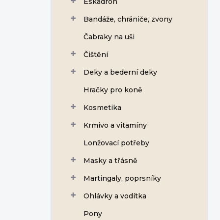
Eskadron
í
p
Bandáže, chrániče, zvony
a
n
Čabraky na uši
e
Čištění
l
Deky a bederní deky
Hračky pro koně
Kosmetika
Krmivo a vitamíny
Lonžovací potřeby
Masky a třásně
Martingaly, poprsníky
Ohlávky a vodítka
Pony