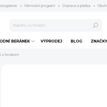
otogalerie
Věrnostní program
Doprava a platba
Obch
Hledat
RODNÍ BERÁNEK
VÝPRODEJ
BLOG
ZNAČK
t s fendrem
Neohodnoceno
Podrobnosti hodnocení
ZNAČKA
7
Měr
NA 
cena