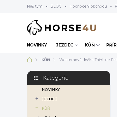
Přejít
Náš tým
BLOG
Hodnocení obchodu
F
na
obsah
NOVINKY
JEZDEC
KŮŇ
PŘÍ
Domů
KŮŇ
Westernová dečka ThinLine Fel
P
Kategorie
o
Přeskočit
s
kategorie
NOVINKY
t
r
JEZDEC
a
n
KŮŇ
n