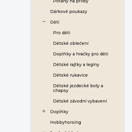
Potahy na přilby
í
p
Dárkové poukazy
a
n
Děti
e
Pro děti
l
Dětské oblečení
Doplňky a hračky pro děti
Dětské rajtky a legíny
Dětské rukavice
Dětské jezdecké boty a
chapsy
Dětské závodní vybavení
Doplňky
Hobbyhorsing