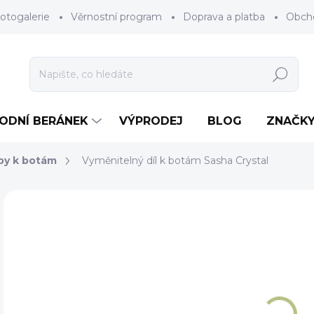
otogalerie
Věrnostní program
Doprava a platba
Obch
Hledat
RODNÍ BERÁNEK
VÝPRODEJ
BLOG
ZNAČK
y k botám
Vyměnitelný díl k botám Sasha Crystal
Neohodnoceno
Podrobnosti hodnocení
ZNAČKA
4
Měr
NA 
cena