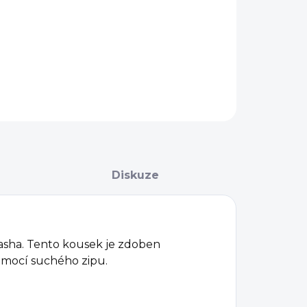
AILNÍ INFORMACE
ZEPTAT SE
Diskuze
sha. Tento kousek je zdoben
omocí suchého zipu.