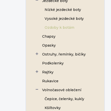
Jezdecké boty
Nízké jezdecké boty
Vysoké jezdecké boty
Ozdoby k botám
Chapsy
Opasky
Ostruhy, řemínky, bičíky
Podkolenky
Rajtky
Rukavice
Volnočasové oblečení
Čepice, čelenky, kukly
Kšiltovky