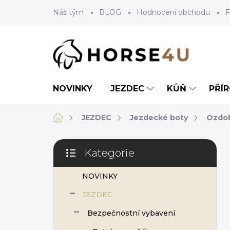
Přejít
Náš tým
BLOG
Hodnocení obchodu
F
na
obsah
NOVINKY
JEZDEC
KŮŇ
PŘÍ
Domů
JEZDEC
Jezdecké boty
Ozdob
P
Kategorie
o
Přeskočit
s
kategorie
NOVINKY
t
r
JEZDEC
a
n
Bezpečnostní vybavení
n