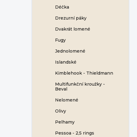
Déčka
Drezurní páky
Dvakrát lomené
Fugy
Jednolomené
Islandské
Kimblehook - Thieldmann
Multifunkční kroužky -
Beval
Nelomené
Olivy
Pelhamy
Pessoa - 2,5 rings