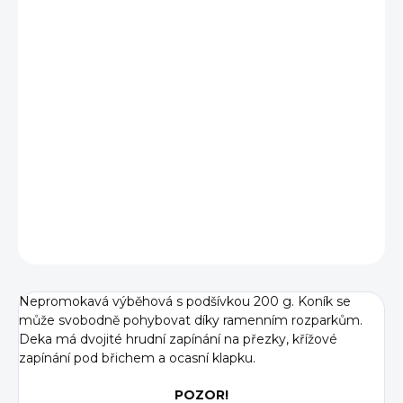
cena:
BARVA
DÉLKA
−
+
Přidat do košíku
DETAILNÍ INFORMACE
ZEPTAT SE
Nepromokavá výběhová s podšívkou 200 g. Koník se
může svobodně pohybovat díky ramenním rozparkům.
Deka má dvojité hrudní zapínání na přezky, křížové
zapínání pod břichem a ocasní klapku.
POZOR!