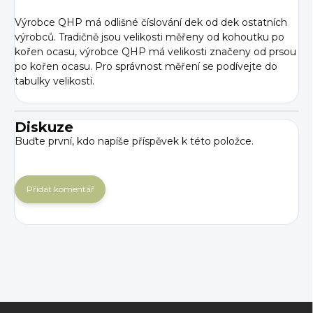
Výrobce QHP má odlišné číslování dek od dek ostatních
výrobců. Tradičně jsou velikosti měřeny od kohoutku po
kořen ocasu, výrobce QHP má velikosti značeny od prsou
po kořen ocasu. Pro správnost měření se podívejte do
tabulky velikostí.
Diskuze
Buďte první, kdo napíše příspěvek k této položce.
Přidat komentář
Z