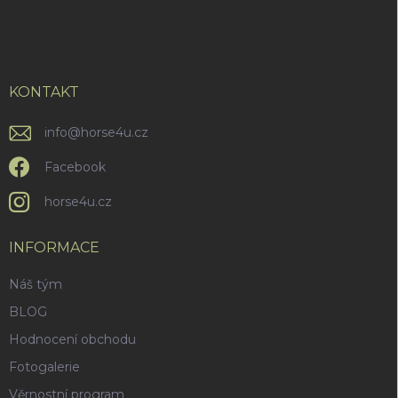
á
p
a
t
í
KONTAKT
info
@
horse4u.cz
Facebook
horse4u.cz
INFORMACE
Náš tým
BLOG
Hodnocení obchodu
Fotogalerie
Věrnostní program