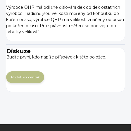
Výrobce QHP má odlišné číslování dek od dek ostatních
výrobců. Tradičně jsou velikosti měřeny od kohoutku po
kořen ocasu, výrobce QHP má velikosti značeny od prsou
po kořen ocasu. Pro správnost měření se podívejte do
tabulky velikostí.
Diskuze
Buďte první, kdo napíše příspěvek k této položce.
Přidat komentář
Z