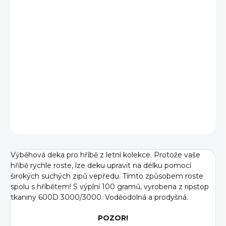
BARVA
DÉLKA
−
+
Přidat do košíku
DETAILNÍ INFORMACE
ZEPTAT SE
Výběhová deka pro hříbě z letní kolekce. Protože vaše
hříbě rychle roste, lze deku upravit na délku pomocí
širokých suchých zipů vepředu. Tímto způsobem roste
spolu s hříbětem! S
výplní 100 gramů, vyrobena z ripstop
tkaniny 600D 3000/3000. Voděodolná a prodyšná.
POZOR!