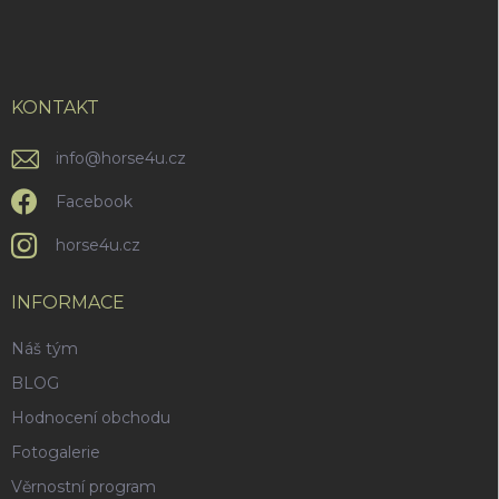
á
p
a
t
í
KONTAKT
info
@
horse4u.cz
Facebook
horse4u.cz
INFORMACE
Náš tým
BLOG
Hodnocení obchodu
Fotogalerie
Věrnostní program