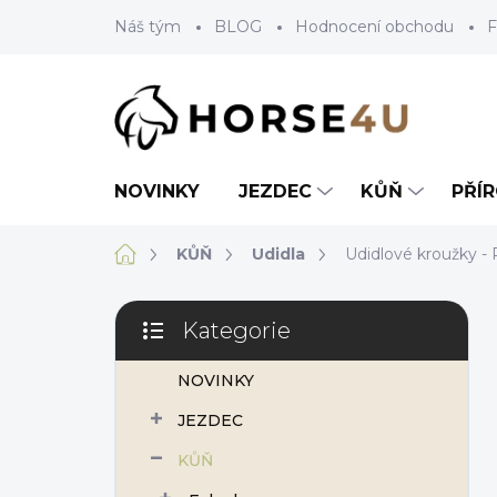
Přejít
Náš tým
BLOG
Hodnocení obchodu
F
na
obsah
NOVINKY
JEZDEC
KŮŇ
PŘÍ
Domů
KŮŇ
Udidla
Udidlové kroužky - 
P
Kategorie
o
Přeskočit
s
kategorie
NOVINKY
t
r
JEZDEC
a
n
KŮŇ
n