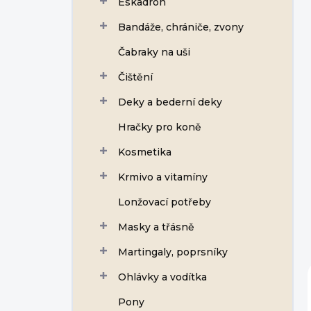
Eskadron
í
p
Bandáže, chrániče, zvony
a
n
Čabraky na uši
e
Čištění
l
Deky a bederní deky
Hračky pro koně
Kosmetika
Krmivo a vitamíny
Lonžovací potřeby
Masky a třásně
Martingaly, poprsníky
Ohlávky a vodítka
Pony