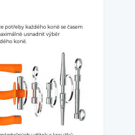
ože potřeby každého koně se časem
aximálně usnadnit výběr
aždého koně.