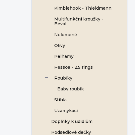
Kimblehook - Thieldmann
Multifunkční kroužky -
Beval
Nelomené
Olivy
Pelhamy
Pessoa - 2,5 rings
Roubíky
Baby roubík
Stihla
Uzamykací
Doplňky k udidlům
Podsedlové dečky