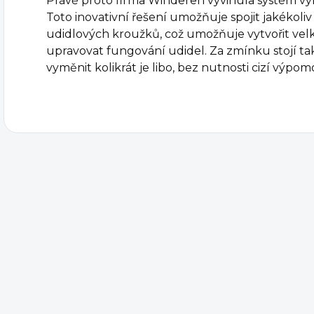
Právě proto firma Winderen vyvinula systém vy
Toto inovativní řešení umožňuje spojit jakékoli
udidlových kroužků, což umožňuje vytvořit vel
upravovat fungování udidel. Za zmínku stojí ta
vyměnit kolikrát je libo, bez nutnosti cizí výpom