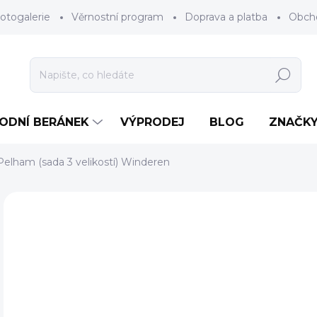
otogalerie
Věrnostní program
Doprava a platba
Obch
Hledat
RODNÍ BERÁNEK
VÝPRODEJ
BLOG
ZNAČK
Pelham (sada 3 velikostí) Winderen
Neohodnoceno
Podrobnosti hodnocení
ZNAČKA
4
Měr
NA 
cena