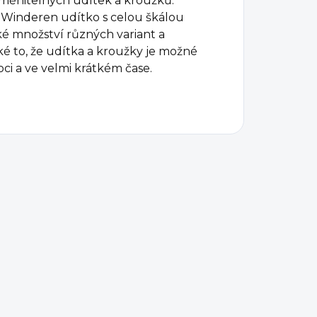
měnitelných udítek a kroužků.
v Winderen udítko s celou škálou
ké množství různých variant a
ké to, že udítka a kroužky je možné
oci a ve velmi krátkém čase.