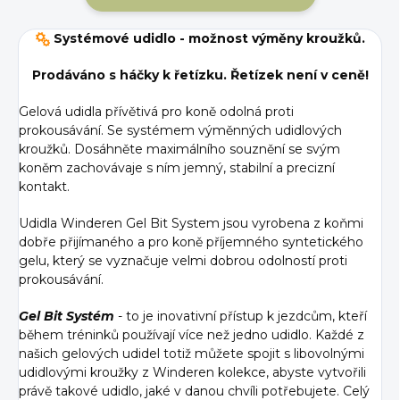
Systémové udidlo - možnost výměny kroužků.
Prodáváno s háčky k řetízku. Řetízek není v ceně!
Gelová udidla přívětivá pro koně odolná proti
prokousávání. Se systémem výměnných udidlových
kroužků. Dosáhněte maximálního souznění se svým
koněm zachovávaje s ním jemný, stabilní a precizní
kontakt.
Udidla Winderen Gel Bit System jsou vyrobena z koňmi
dobře přijímaného a pro koně příjemného syntetického
gelu, který se vyznačuje velmi dobrou odolností proti
prokousávání.
Gel Bit Systém
- to je inovativní přístup k jezdcům, kteří
během tréninků používají více než jedno udidlo. Každé z
našich gelových udidel totiž můžete spojit s libovolnými
udidlovými kroužky z Winderen kolekce, abyste vytvořili
právě takové udidlo, jaké v danou chvíli potřebujete. Celý