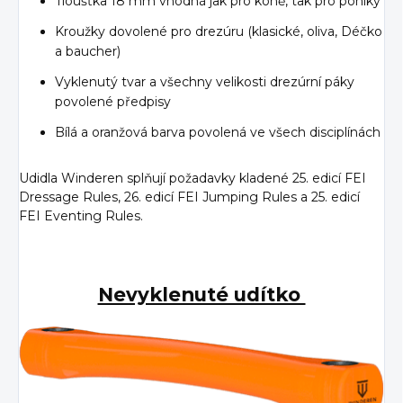
Tloušťka 18 mm vhodná jak pro koně, tak pro poníky
Kroužky dovolené pro drezúru (klasické, oliva, Déčko
a baucher)
Vyklenutý tvar a všechny velikosti drezúrní páky
povolené předpisy
Bílá a oranžová barva povolená ve všech disciplínách
Udidla Winderen splňují požadavky kladené 25. edicí FEI
Dressage Rules, 26. edicí FEI Jumping Rules a 25. edicí
FEI Eventing Rules.
Nevyklenuté udítko