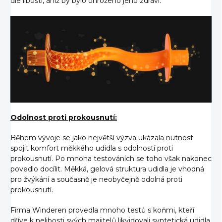
dle libosti, aniž by bylo ohroženo jeho zdraví.
Odolnost proti prokousnutí:
Během vývoje se jako největší výzva ukázala nutnost
spojit komfort měkkého udidla s odolností proti
prokousnutí. Po mnoha testováních se toho však nakonec
povedlo docílit. Měkká, gelová struktura udidla je vhodná
pro žvýkání a současně je neobyčejně odolná proti
prokousnutí.
Firma Winderen provedla mnoho testů s koňmi, kteří
dříve k nelibosti svých majitelů likvidovali syntetická udidla