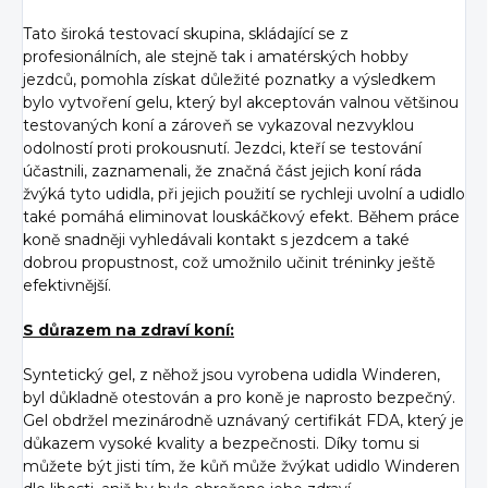
Tato široká testovací skupina, skládající se z
profesionálních, ale stejně tak i amatérských hobby
jezdců, pomohla získat důležité poznatky a výsledkem
bylo vytvoření gelu, který byl akceptován valnou většinou
testovaných koní a zároveň se vykazoval nezvyklou
odolností proti prokousnutí. Jezdci, kteří se testování
účastnili, zaznamenali, že značná část jejich koní ráda
žvýká tyto udidla, při jejich použití se rychleji uvolní a udidlo
také pomáhá eliminovat louskáčkový efekt. Během práce
koně snadněji vyhledávali kontakt s jezdcem a také
dobrou propustnost, což umožnilo učinit tréninky ještě
efektivnější.
S důrazem na zdraví koní:
Syntetický gel, z něhož jsou vyrobena udidla Winderen,
byl důkladně otestován a pro koně je naprosto bezpečný.
Gel obdržel mezinárodně uznávaný certifikát FDA, který je
důkazem vysoké kvality a bezpečnosti. Díky tomu si
můžete být jisti tím, že kůň může žvýkat udidlo Winderen