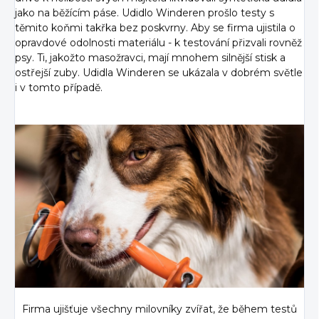
jako na běžícím páse. Udidlo Winderen prošlo testy s
těmito koňmi takřka bez poskvrny. Aby se firma ujistila o
opravdové odolnosti materiálu - k testování přizvali rovněž
psy. Ti, jakožto masožravci, mají mnohem silnější stisk a
ostřejší zuby. Udidla Winderen se ukázala v dobrém světle
i v tomto případě.
Firma ujišťuje všechny milovníky zvířat, že během testů