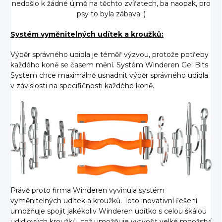
nedošlo k žádné újmě na těchto zvířatech, ba naopak, pro
psy to byla zábava :)
Systém vyměnitelných udítek a kroužků:
Výběr správného udidla je téměř výzvou, protože potřeby
každého koně se časem mění. Systém Winderen Gel Bits
System chce maximálně usnadnit výběr správného udidla
v závislosti na specifičnosti každého koně.
Právě proto firma Winderen vyvinula systém
vyměnitelných udítek a kroužků. Toto inovativní řešení
umožňuje spojit jakékoliv Winderen udítko s celou škálou
udidlových kroužků, což umožňuje vytvořit velké množství