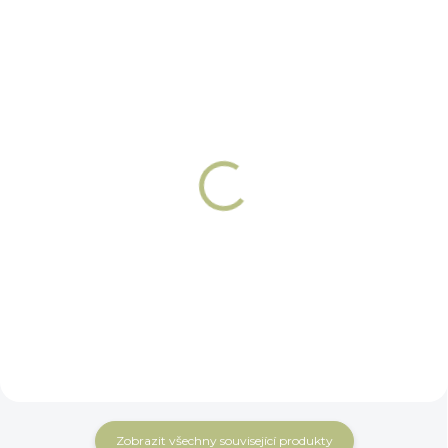
NA OBJEDNÁNÍ 5 - 7 DNÍ
NA OBJEDNÁNÍ 5 - 7 DNÍ
Řetízek k udidlu
Háčky k řetízku
nerez Winderen
Winderen
359 Kč
149 Kč
Do košíku
Do košíku
Zobrazit všechny související produkty