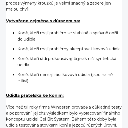
proces výměny kroužků je velmi snadný a zabere jen
malou chvíli.
Vytvořeno zejména s důrazem na:
Koně, kteří mají problém se stabilně a správně opřít
do udidla
Koně, kteří mají problémy akceptovat kovová udidla
Koně, kteří rádi prokousávají či jinak ničí syntetická
udidla
Koně, kteří nemají rádi kovová udidla (jsou na ně
citliví)
Udidla přátelská ke koním:
Více než tři roky firma Winderen prováděla důkladné testy
a pozorování, jejichž výsledkem bylo vypracování finálního
konceptu udidel Gel Bit System. Během této doby byla
udidla testována stovkami koní a jezdců různých úrovní.