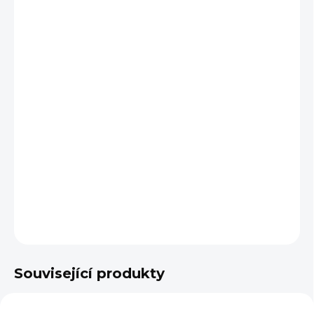
cena:
BARVA
VARIANTA
VELIKOST
−
+
Přidat do košíku
DETAILNÍ INFORMACE
ZEPTAT SE
Související produkty