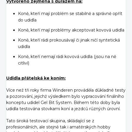
Vytvořeno zejména s důrazem na:
Koně, kteří mají problém se stabilně a správně opřít
do udidla
Koně, kteří mají problémy akceptovat kovová udidla
Koně, kteří rádi prokousávají či jinak ničí syntetická
udidla
Koně, kteří nemají rádi kovová udidla (jsou na ně
citliví)
Udidla přátelská ke koním:
Více než tři roky firma Winderen prováděla důkladné testy
a pozorování, jejichž výsledkem bylo vypracování finálního
konceptu udidel Gel Bit System. Během této doby byla
udidla testována stovkami koní a jezdců různých úrovní.
Tato široká testovací skupina, skládající se z
profesionálních, ale stejně tak i amatérských hobby