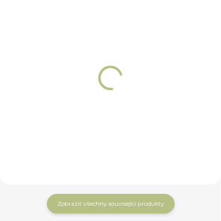
NA OBJEDNÁNÍ 5 - 7 DNÍ
NA OBJEDNÁNÍ 5 - 7 DNÍ
Udidlové kroužky -
Udidlové kroužky -
Oliva Winderen
Baucher Winderen
1 613 Kč
1 803 Kč
Do košíku
Do košíku
Zobrazit všechny související produkty