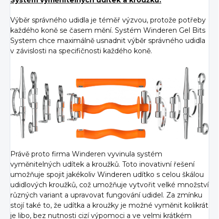
Systém vyměnitelných udítek a kroužků:
Výběr správného udidla je téměř výzvou, protože potřeby
každého koně se časem mění. Systém Winderen Gel Bits
System chce maximálně usnadnit výběr správného udidla
v závislosti na specifičnosti každého koně.
Právě proto firma Winderen vyvinula systém
vyměnitelných udítek a kroužků. Toto inovativní řešení
umožňuje spojit jakékoliv Winderen udítko s celou škálou
udidlových kroužků, což umožňuje vytvořit velké množství
různých variant a upravovat fungování udidel. Za zmínku
stojí také to, že udítka a kroužky je možné vyměnit kolikrát
je libo, bez nutnosti cizí výpomoci a ve velmi krátkém