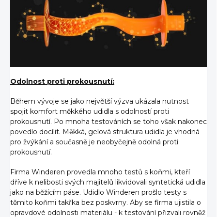
Odolnost proti prokousnutí:
Během vývoje se jako největší výzva ukázala nutnost
spojit komfort měkkého udidla s odolností proti
prokousnutí. Po mnoha testováních se toho však nakonec
povedlo docílit. Měkká, gelová struktura udidla je vhodná
pro žvýkání a současně je neobyčejně odolná proti
prokousnutí.
Firma Winderen provedla mnoho testů s koňmi, kteří
dříve k nelibosti svých majitelů likvidovali syntetická udidla
jako na běžícím páse. Udidlo Winderen prošlo testy s
těmito koňmi takřka bez poskvrny. Aby se firma ujistila o
opravdové odolnosti materiálu - k testování přizvali rovněž