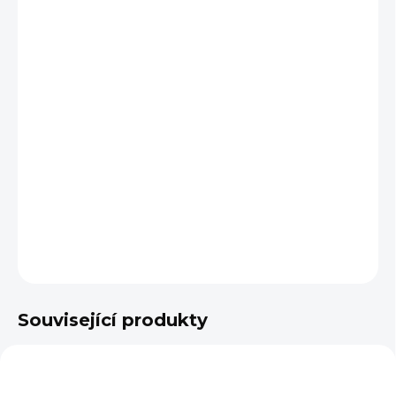
BARVA
VARIANTA
VELIKOST
−
+
Přidat do košíku
DETAILNÍ INFORMACE
ZEPTAT SE
Související produkty