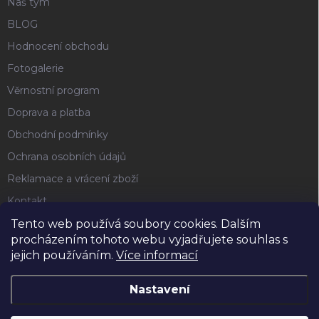
Náš tým
BLOG
Hodnocení obchodu
Fotogalerie
Věrnostní program
Doprava a platba
Obchodní podmínky
Ochrana osobních údajů
Reklamace a vrácení zboží
Kontakt
Tento web používá soubory cookies. Dalším
procházením tohoto webu vyjadřujete souhlas s
FACEBOOK
jejich používáním.
Více informací
Nastavení