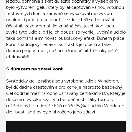
jezdců, pomohla získat důležité poznatky a výsledkem
bylo vytvoření gelu, který byl akceptován valnou většinou
testovaných koní a zároveň se vykazoval nezvyklou
odolností proti prokousnutí. Jezdci, kteří se testování
účastnili, zaznamenali, že značná část jejich koní ráda
žvýká tyto udidla, při jejich použití se rychleji uvolní a udidlo
také pomáhá eliminovat louskáčkový efekt. Během práce
koně snadněji vyhledávali kontakt s jezdcem a také
dobrou propustnost, což umožnilo učinit tréninky ještě
efektivnější.
S důrazem na zdraví koní:
Syntetický gel, z něhož jsou vyrobena udidla Winderen,
byl důkladně otestován a pro koně je naprosto bezpečný.
Gel obdržel mezinárodně uznávaný certifikát FDA, který je
důkazem vysoké kvality a bezpečnosti. Díky tomu si
můžete být jisti tím, že kůň může žvýkat udidlo Winderen
dle libosti, aniž by bylo ohroženo jeho zdraví.