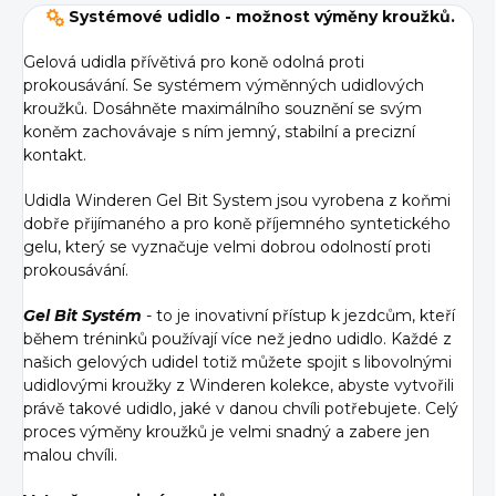
Systémové udidlo - možnost výměny kroužků.
Gelová udidla přívětivá pro koně odolná proti
prokousávání. Se systémem výměnných udidlových
kroužků. Dosáhněte maximálního souznění se svým
koněm zachovávaje s ním jemný, stabilní a precizní
kontakt.
Udidla Winderen Gel Bit System jsou vyrobena z koňmi
dobře přijímaného a pro koně příjemného syntetického
gelu, který se vyznačuje velmi dobrou odolností proti
prokousávání.
Gel Bit Systém
- to je inovativní přístup k jezdcům, kteří
během tréninků používají více než jedno udidlo. Každé z
našich gelových udidel totiž můžete spojit s libovolnými
udidlovými kroužky z Winderen kolekce, abyste vytvořili
právě takové udidlo, jaké v danou chvíli potřebujete. Celý
proces výměny kroužků je velmi snadný a zabere jen
malou chvíli.