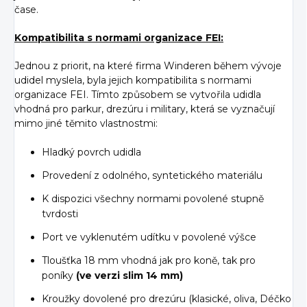
čase.
Kompatibilita s normami organizace FEI:
Jednou z priorit, na které firma Winderen během vývoje
udidel myslela, byla jejich kompatibilita s normami
organizace FEI. Tímto způsobem se vytvořila udidla
vhodná pro parkur, drezúru i military, která se vyznačují
mimo jiné těmito vlastnostmi:
Hladký povrch udidla
Provedení z odolného, syntetického materiálu
K dispozici všechny normami povolené stupně
tvrdosti
Port ve vyklenutém udítku v povolené výšce
Tloušťka 18 mm vhodná jak pro koně, tak pro
poníky
(ve verzi slim 14 mm)
Kroužky dovolené pro drezúru (klasické, oliva, Déčko