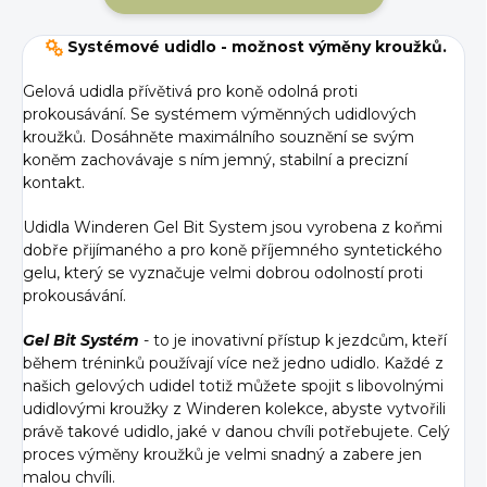
Systémové udidlo - možnost výměny kroužků.
Gelová udidla přívětivá pro koně odolná proti
prokousávání. Se systémem výměnných udidlových
kroužků. Dosáhněte maximálního souznění se svým
koněm zachovávaje s ním jemný, stabilní a precizní
kontakt.
Udidla Winderen Gel Bit System jsou vyrobena z koňmi
dobře přijímaného a pro koně příjemného syntetického
gelu, který se vyznačuje velmi dobrou odolností proti
prokousávání.
Gel Bit Systém
- to je inovativní přístup k jezdcům, kteří
během tréninků používají více než jedno udidlo. Každé z
našich gelových udidel totiž můžete spojit s libovolnými
udidlovými kroužky z Winderen kolekce, abyste vytvořili
právě takové udidlo, jaké v danou chvíli potřebujete. Celý
proces výměny kroužků je velmi snadný a zabere jen
malou chvíli.