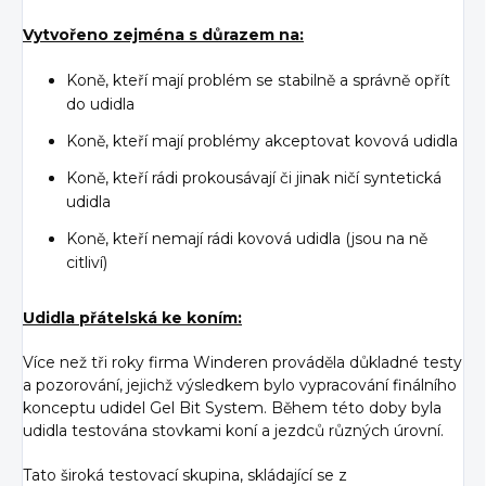
Vytvořeno zejména s důrazem na:
Koně, kteří mají problém se stabilně a správně opřít
do udidla
Koně, kteří mají problémy akceptovat kovová udidla
Koně, kteří rádi prokousávají či jinak ničí syntetická
udidla
Koně, kteří nemají rádi kovová udidla (jsou na ně
citliví)
Udidla přátelská ke koním:
Více než tři roky firma Winderen prováděla důkladné testy
a pozorování, jejichž výsledkem bylo vypracování finálního
konceptu udidel Gel Bit System. Během této doby byla
udidla testována stovkami koní a jezdců různých úrovní.
Tato široká testovací skupina, skládající se z