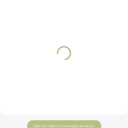
NA OBJEDNÁNÍ 5 - 7 DNÍ
NA OBJEDNÁNÍ 5 - 7 DNÍ
Udidlové kroužky -
Udidlové kroužky -
Oliva Winderen
Baucher Winderen
1 613 Kč
1 803 Kč
Do košíku
Do košíku
Zobrazit všechny související produkty