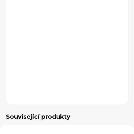
cena:
BARVA
VARIANTA
VELIKOST
−
+
Přidat do košíku
DETAILNÍ INFORMACE
ZEPTAT SE
Související produkty