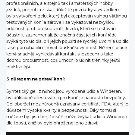
profesionálních, ale stejně tak i amatérských hobby
jezdců, pomohla získat důležité poznatky a výsledkem
bylo vytvoření gelu, který byl akceptován valnou většinou
testovaných koní a zároveň se vykazoval nezvyklou
odolností proti prokousnutí. Jezdci, kteří se testování
účastnili, zaznamenali, že značná část jejich koní ráda
žvýká tyto udidla, při jejich použití se rychleji uvolní a udidlo
také pomáhá eliminovat louskáčkový efekt. Během práce
koně snadněji vyhledávali kontakt s jezdcem a také
dobrou propustnost, což umožnilo učinit tréninky ještě
efektivnější.
S důrazem na zdraví koní:
Syntetický gel, z něhož jsou vyrobena udidla Winderen,
byl důkladně otestován a pro koně je naprosto bezpečný.
Gel obdržel mezinárodně uznávaný certifikát FDA, který je
důkazem vysoké kvality a bezpečnosti. Díky tomu si
můžete být jisti tím, že kůň může žvýkat udidlo Winderen
dle libosti, aniž by bylo ohroženo jeho zdraví.