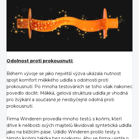
Odolnost proti prokousnutí:
Během vývoje se jako největší výzva ukázala nutnost
spojit komfort měkkého udidla s odolností proti
prokousnutí. Po mnoha testováních se toho však nakonec
povedlo docílit. Měkká, gelová struktura udidla je vhodná
pro žvýkání a současně je neobyčejně odolná proti
prokousnutí.
Firma Winderen provedla mnoho testů s koňmi, kteří
dříve k nelibosti svých majitelů likvidovali syntetická udidla
jako na běžícím páse. Udidlo Winderen prošlo testy s
těmito koňmi takřka bez poskvrny. Aby se firma ujistila o