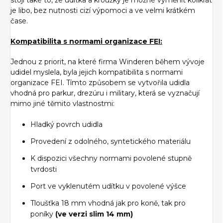
stojí také to, že udítka a kroužky je možné vyměnit kolikrát
je libo, bez nutnosti cizí výpomoci a ve velmi krátkém
čase.
Kompatibilita s normami organizace FEI:
Jednou z priorit, na které firma Winderen během vývoje
udidel myslela, byla jejich kompatibilita s normami
organizace FEI. Tímto způsobem se vytvořila udidla
vhodná pro parkur, drezúru i military, která se vyznačují
mimo jiné těmito vlastnostmi:
Hladký povrch udidla
Provedení z odolného, syntetického materiálu
K dispozici všechny normami povolené stupně
tvrdosti
Port ve vyklenutém udítku v povolené výšce
Tloušťka 18 mm vhodná jak pro koně, tak pro
poníky
(ve verzi slim 14 mm)