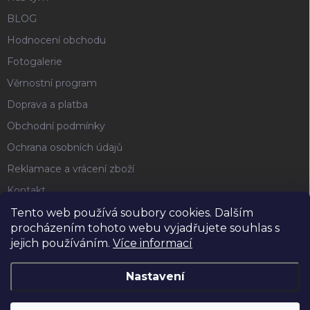
BLOG
Hodnocení obchodu
Fotogalerie
Věrnostní program
Doprava a platba
Obchodní podmínky
Ochrana osobních údajů
Reklamace a vrácení zboží
Kontakt
Tento web používá soubory cookies. Dalším
procházením tohoto webu vyjadřujete souhlas s
FACEBOOK
jejich používáním.
Více informací
Nastavení