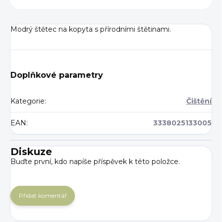
Modrý š
tětec na kopyta s přírodními štětinami.
Doplňkové parametry
Kategorie
:
Čištění
EAN
:
3338025133005
Diskuze
Buďte první, kdo napíše příspěvek k této položce.
Přidat komentář