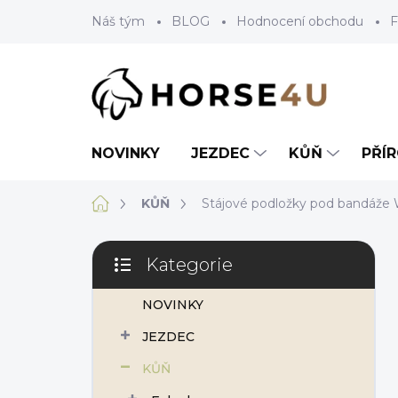
Přejít
Náš tým
BLOG
Hodnocení obchodu
F
na
obsah
NOVINKY
JEZDEC
KŮŇ
PŘÍ
Domů
KŮŇ
Stájové podložky pod bandáže 
P
Kategorie
o
Přeskočit
s
kategorie
NOVINKY
t
r
JEZDEC
a
n
KŮŇ
n