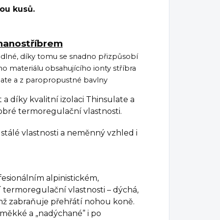
ou kusů.
nanostříbrem
dlné, díky tomu se snadno přizpůsobí
o materiálu obsahujícího ionty stříbra
sulate a z paropropustné bavlny
a díky kvalitní izolaci Thinsulate a
bré termoregulační vlastnosti.
í stálé vlastnosti a neměnný vzhled i
fesionálním alpinistickém,
 termoregulační vlastnosti – dýchá,
ímž zabraňuje přehřátí nohou koně.
 měkké a „nadýchané” i po