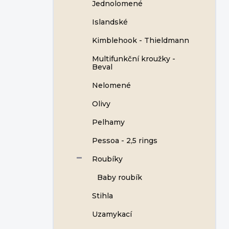
Jednolomené
Islandské
Kimblehook - Thieldmann
Multifunkční kroužky -
Beval
Nelomené
Olivy
Pelhamy
Pessoa - 2,5 rings
Roubíky
Baby roubík
Stihla
Uzamykací