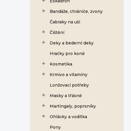
Eskadron
í
p
Bandáže, chrániče, zvony
a
n
Čabraky na uši
e
Čištění
l
Deky a bederní deky
Hračky pro koně
Kosmetika
Krmivo a vitamíny
Lonžovací potřeby
Masky a třásně
Martingaly, poprsníky
Ohlávky a vodítka
Pony