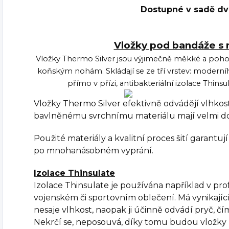
Dostupné v sadě dv
Vložky pod bandáže s 
Vložky Thermo Silver jsou výjimečně měkké a poho
koňským nohám. Skládají se ze tří vrstev: moderníh
přímo v přízi, antibakteriální izolace Thin
Vložky Thermo Silver efektivně odvádějí vlhkost 
bavlněnému svrchnímu materiálu mají velmi do
Použité materiály a kvalitní proces šití garantuj
po mnohanásobném vyprání.
Izolace Thinsulate
Izolace Thinsulate je používána například v pro
vojenském či sportovním oblečení. Má vynikající
nesaje vlhkost, naopak ji účinně odvádí pryč, č
Nekrčí se, neposouvá, díky tomu budou vložky