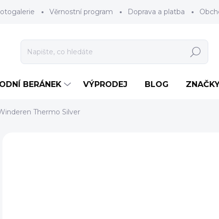
otogalerie
Věrnostní program
Doprava a platba
Obch
Hledat
RODNÍ BERÁNEK
VÝPRODEJ
BLOG
ZNAČK
Winderen Thermo Silver
1 hodnocení
Podrobnosti hodnocení
ZNAČKA:
WIN
1 
Měr
NA 
cena