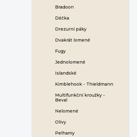
Bradoon
Déčka
Drezurní páky
Dvakrát lomené
Fugy
Jednolomené
Islandské
Kimblehook - Thieldmann
Multifunkční kroužky -
Beval
Nelomené
Olivy
Pelhamy