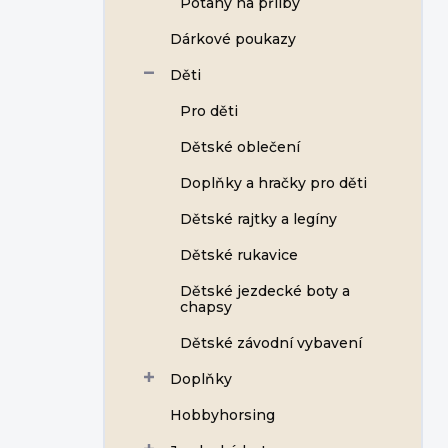
Potahy na přilby
í
p
Dárkové poukazy
a
n
Děti
e
Pro děti
l
Dětské oblečení
Doplňky a hračky pro děti
Dětské rajtky a legíny
Dětské rukavice
Dětské jezdecké boty a
chapsy
Dětské závodní vybavení
Doplňky
Hobbyhorsing