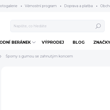
otogalerie
Věrnostní program
Doprava a platba
Obch
Hledat
RODNÍ BERÁNEK
VÝPRODEJ
BLOG
ZNAČK
Šporny s gumou se zahnutým koncem
Neohodnoceno
Podrobnosti hodnocení
ZNAČKA
AKCE
6
Měr
ZV
cena
BAR