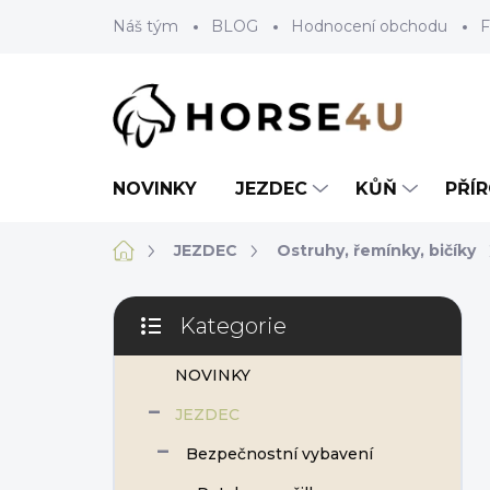
Přejít
Náš tým
BLOG
Hodnocení obchodu
F
na
obsah
NOVINKY
JEZDEC
KŮŇ
PŘÍ
Domů
JEZDEC
Ostruhy, řemínky, bičíky
P
Kategorie
o
Přeskočit
s
kategorie
NOVINKY
t
r
JEZDEC
a
n
Bezpečnostní vybavení
n