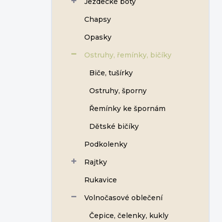
Jezdecké boty
Chapsy
Opasky
Ostruhy, řemínky, bičíky
Biče, tušírky
Ostruhy, šporny
Řemínky ke špornám
Dětské bičíky
Podkolenky
Rajtky
Rukavice
Volnočasové oblečení
Čepice, čelenky, kukly