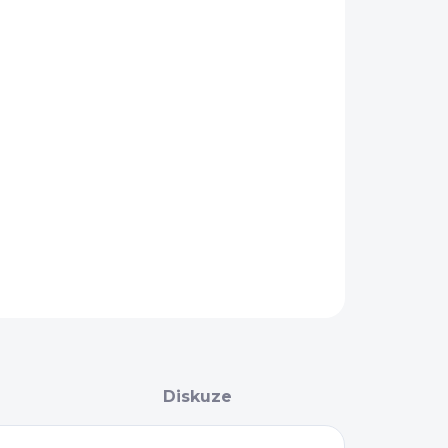
KA
−
+
Přidat do košíku
AILNÍ INFORMACE
ZEPTAT SE
Diskuze