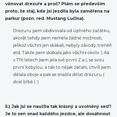
věnovat drezuře a proč? Ptám se především
proto, že stáj, kde jsi jezdila byla zaměřena na
parkur (pozn. red. Mustang Lučina).
Drezuru jsem obdivovala od úplného začátku,
akorát tehdy jsem neměla žádné možnosti,
jelikož všichni jen skákali, nebyly závody, trenéři
atd. Takže jsem skákala jako všichni okolo :) Asi
v 17ti letech jsem jela své první Z a L se svou
první kobylou. a tak to nějak začalo, chvíli jsem
dělala oboje a pak se snažila dělat drezuru (
dost blbě ) :)
5.) Jak jsi se naučila tak krásný a uvolněný sed?
Je to sen snad každého jezdce, ale dosáhnout