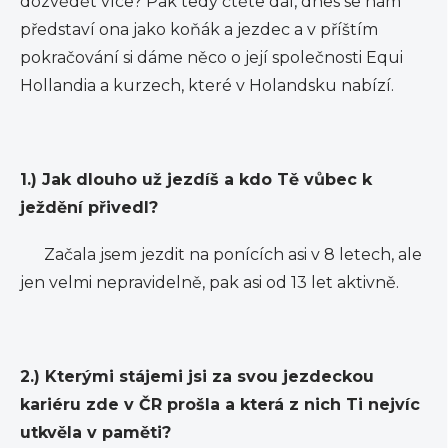
dozvědět více? Pak tedy čtěte dál, dnes se nám
představí ona jako koňák a jezdec a v příštím
pokračování si dáme něco o její společnosti Equi
Hollandia a kurzech, které v Holandsku nabízí.
1.) Jak dlouho už jezdíš a kdo Tě vůbec k
ježdění přivedl?
Začala jsem jezdit na ponících asi v 8 letech, ale
jen velmi nepravidelně, pak asi od 13 let aktivně.
2.) Kterými stájemi jsi za svou jezdeckou
kariéru zde v ČR prošla a která z nich Ti nejvíc
utkvěla v paměti?