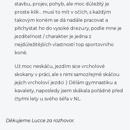
stavbu, projev, pohyb, ale moc důležitý je
proste
klik
... musí to mít v očích, s každým
takovým koněm se dá nadále pracovat a
přichystat ho do vysoké drezury, podle mne je
jezditelnost / charakter je jedna z
nejdůležitějších vlastností top sportovního
koně.
Už moc neskáču, jezdím sice vrcholové
skokany v práci, ale s nimi samozřejmě skáčou
jejich vrcholoví jezdci :) Dělám gymnastiku a
kavalety, naposledy jsem skákala pořádně před
čtyřmi lety u svého šéfa v NL.
Děkujeme Lucce za rozhovor.