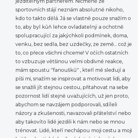
jezditelným partnerem. Nicméně ze
sportovních stájí neznám absolutně nikoho,
kdo to takto dělá. Já se vlastně pouze snažím o
to, aby byl kůň lehce ovladatelný a ochotně
spolupracující za jakýchkoli podmínek, doma,
venku, bez sedla, bez uzdečky, ze země... což je
to, co přece všichni chceme! V očích ostatních
to vzbuzuje většinou velmi obdivné reakce,
mám spoustu ''fanoušků'' , kteří mě sledují a
píši mi, snažím se inspirovat a motivovat lidi, aby
se snažili jít stejnou cestou, přitahovat na sebe
pozornost lidí stejně uvažujících, už jen proto,
abychom se navzájem podporovali, sdíleli
názory a zkušenosti, navazovali přátelství nebo
aby takovíto lidé jezdili k nám nebo se mnou
trénovat. Lidé, kteří nechápou moji cestu a moji