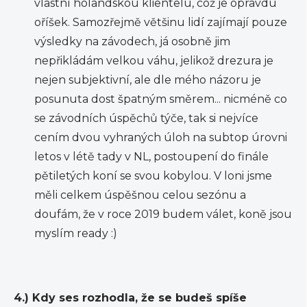
vlastní holandskou klientelu, což je opravdu
oříšek. Samozřejmě většinu lidí zajímají pouze
výsledky na závodech, já osobně jim
nepřikládám velkou váhu, jelikož drezura je
nejen subjektivní, ale dle mého názoru je
posunuta dost špatným směrem... nicméně co
se závodních úspěchů týče, tak si nejvíce
cením dvou vyhraných úloh na subtop úrovni
letos v létě tady v NL, postoupení do finále
pětiletých koní se svou kobylou. V loni jsme
měli celkem úspěšnou celou sezónu a
doufám, že v roce 2019 budem válet, koně jsou
myslím ready :)
4.) Kdy ses rozhodla, že se budeš spíše