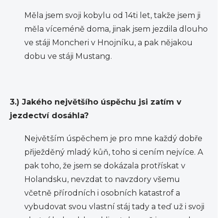
Měla jsem svoji kobylu od 14ti let, takže jsem ji
měla víceméně doma, jinak jsem jezdila dlouho
ve stáji Moncheri v Hnojníku, a pak nějakou
dobu ve stáji Mustang.
3.) Jakého největšího úspěchu jsi zatím v
jezdectví dosáhla?
Největším úspěchem je pro mne každý dobře
přiježděný mladý kůň, toho si cením nejvíce. A
pak toho, že jsem se dokázala protřískat v
Holandsku, nevzdat to navzdory všemu
včetně přírodních i osobních katastrof a
vybudovat svou vlastní stáj tady a teď už i svoji