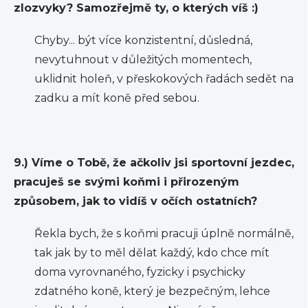
zlozvyky? Samozřejmě ty, o kterých víš :)
Chyby... být více konzistentní, důsledná,
nevytuhnout v důležitých momentech,
uklidnit holeň, v přeskokových řadách sedět na
zadku a mít koně před sebou.
9.) Víme o Tobě, že ačkoliv jsi sportovní jezdec,
pracuješ se svými koňmi i přirozeným
způsobem, jak to vidíš v očích ostatních?
Řekla bych, že s koňmi pracuji úplně normálně,
tak jak by to měl dělat každý, kdo chce mít
doma vyrovnaného, fyzicky i psychicky
zdatného koně, který je bezpečným, lehce