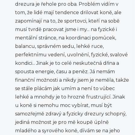
drezura je řehole pro oba. Problém vidím v
tom, že lidé mají tendence drilovat koně, ale
zapomínají na to, že sportovci, kteří na sobě
musí tvrdě pracovat jsme i my... na fyzické i
mentální stránce, na koordinaci pomůcek,
balancu, správném sedu, lehké ruce,
perfektnímu vedení, uvolnění, fyzické, svalové
kondici... Jinak je to celé neskutečná dřina a
spousta energie, času a peněz. Já nemám
finanční možnosti a nikdy jsem je neměla, takže
se stále plácám jak umím a není to vůbec
lehké a mnohdy je to hrozně frustrující. Jinak
u koně si nemohu moc vybírat, musí být
samozřejmě zdravý a fyzicky drezury schopný,
jediná možnost je pro mě koupě úplně
mladého a syrového koně, dívám se na jeho