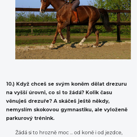
10.) Když chceš se svým koněm dělat drezuru
na vyšší úrovni, co si to žádá? Kolik času
věnuješ drezuře? A skáčeš ještě někdy,
nemyslím skokovou gymnastiku, ale vyloženě
parkurový trénink.
Žádá si to hrozně moc ... od koně i od jezdce,