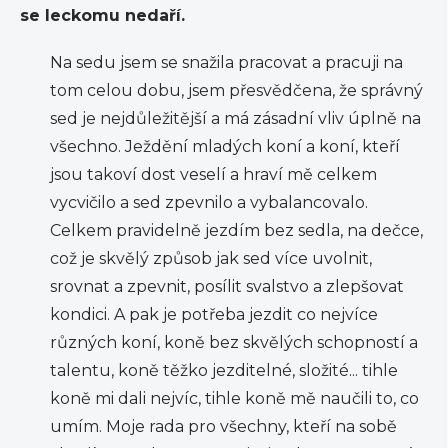
se leckomu nedaří.
Na sedu jsem se snažila pracovat a pracuji na
tom celou dobu, jsem přesvědčena, že správný
sed je nejdůležitější a má zásadní vliv úplně na
všechno. Ježdění mladých koní a koní, kteří
jsou takoví dost veselí a hraví mě celkem
vycvičilo a sed zpevnilo a vybalancovalo.
Celkem pravidelně jezdím bez sedla, na dečce,
což je skvělý způsob jak sed více uvolnit,
srovnat a zpevnit, posílit svalstvo a zlepšovat
kondici. A pak je potřeba jezdit co nejvíce
různých koní, koně bez skvělých schopností a
talentu, koně těžko jezditelné, složité... tihle
koně mi dali nejvíc, tihle koně mě naučili to, co
umím. Moje rada pro všechny, kteří na sobě