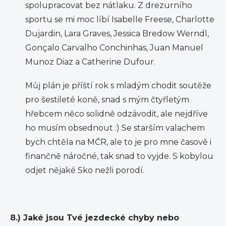
spolupracovat bez nátlaku. Z drezurního
sportu se mi moc líbí Isabelle Freese, Charlotte
Dujardin, Lara Graves, Jessica Bredow Werndl,
Gonçalo Carvalho Conchinhas, Juan Manuel
Munoz Diaz a Catherine Dufour.
Můj plán je příští rok s mladým chodit soutěže
pro šestileté koně, snad s mým čtyřletým
hřebcem něco solidně odzávodit, ale nejdříve
ho musím obsednout :) Se starším valachem
bych chtěla na MČR, ale to je pro mne časově i
finančně náročné, tak snad to vyjde. S kobylou
odjet nějaké Sko nežli porodí.
8.) Jaké jsou Tvé jezdecké chyby nebo