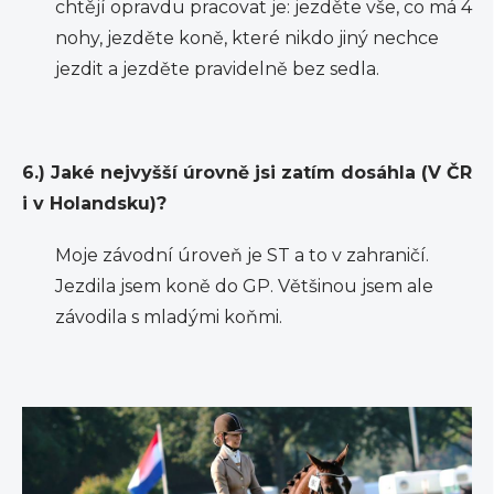
chtějí opravdu pracovat je: jezděte vše, co má 4
nohy, jezděte koně, které nikdo jiný nechce
jezdit a jezděte pravidelně bez sedla.
6.) Jaké nejvyšší úrovně jsi zatím dosáhla (V ČR
i v Holandsku)?
Moje závodní úroveň je ST a to v zahraničí.
Jezdila jsem koně do GP. Většinou jsem ale
závodila s mladými koňmi.