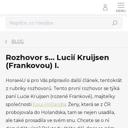
Přejít
na
obsah
Hledat
BLOG
Rozhovor s... Lucií Kruijsen
(Frankovou) I.
Horse4U si pro Vás připravilo další článek, tentokrát
z rubriky rozhovorů. Tento první rozhovor se týká
paní Lucie Kruijsen (rozené Frankové), majitelky
společnosti
Equi Hollandia
. Ženy, která se z ČR
probojovala do Holandska, tam se nejen usadila,
ale také prosadila ve svém snu. Chcete se o ní