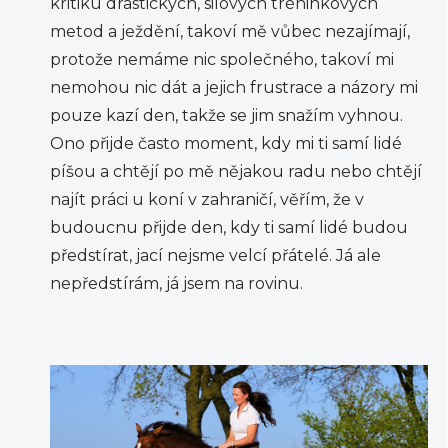
kritiku drastických, silových tréninkových
metod a ježdění, takoví mě vůbec nezajímají,
protože nemáme nic společného, takoví mi
nemohou nic dát a jejich frustrace a názory mi
pouze kazí den, takže se jim snažím vyhnou.
Ono přijde často moment, kdy mi ti samí lidé
píšou a chtějí po mě nějakou radu nebo chtějí
najít práci u koní v zahraničí, věřím, že v
budoucnu přijde den, kdy ti samí lidé budou
předstírat, jací nejsme velcí přátelé. Já ale
nepředstírám, já jsem na rovinu.