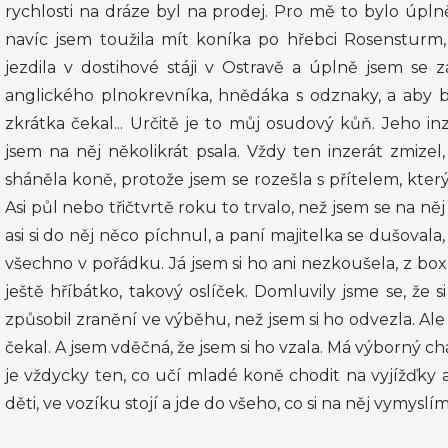
rychlosti na dráze byl na prodej. Pro mě to bylo úplně
navíc jsem toužila mít koníka po hřebci Rosensturm
jezdila v dostihové stáji v Ostravě a úplně jsem se z
anglického plnokrevníka, hnědáka s odznaky, a aby 
zkrátka čekal... Určitě je to můj osudový kůň. Jeho in
jsem na něj několikrát psala. Vždy ten inzerát zmizel
sháněla koně, protože jsem se rozešla s přítelem, kte
Asi půl nebo třičtvrtě roku to trvalo, než jsem se na ně
asi si do něj něco píchnul, a paní majitelka se dušoval
všechno v pořádku. Já jsem si ho ani nezkoušela, z b
ještě hříbátko, takový oslíček. Domluvily jsme se, že s
způsobil zranění ve výběhu, než jsem si ho odvezla. Ale
čekal. A jsem vděčná, že jsem si ho vzala. Má výborný c
je vždycky ten, co učí mladé koně chodit na vyjížďky a
děti, ve vozíku stojí a jde do všeho, co si na něj vymyslím