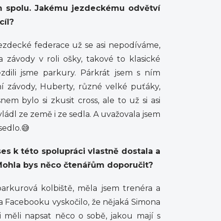
em spolu. Jakému jezdeckému odvětví
cíl?
jezdecké federace už se asi nepodíváme,
 závody v roli ošky, takové to klasické
ezdili jsme parkury. Párkrát jsem s ním
ační závody, Huberty, různé velké puťáky,
em bylo si zkusit cross, ale to už si asi
ládl ze země i ze sedla. A uvažovala jsem
sedlo.😅
ses k této spolupráci vlastně dostala a
Mohla bys něco čtenářům doporučit?
rkurová kolbiště, měla jsem trenéra a
a Facebooku vyskočilo, že nějaká Simona
měli napsat něco o sobě, jakou mají s