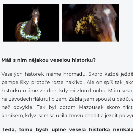
Máš s ním nějakou veselou historku?
Veselých historek máme hromadu. Skoro každé ježdění
pampelišky, protože roste nakřivo... Ale on spíš tak jako
historku máme ze dne, kdy mi zlomil nohu. Mám sešr
na závodech fláknul o zem. Zažila jsem spoustu pádů, a
než obvykle. Tak byl potom Mazoušek skoro třičt
koníkem, když jsem se učila znovu chodit a jezdit po vy
Teda, tomu bych úplně veselá historka neříkala