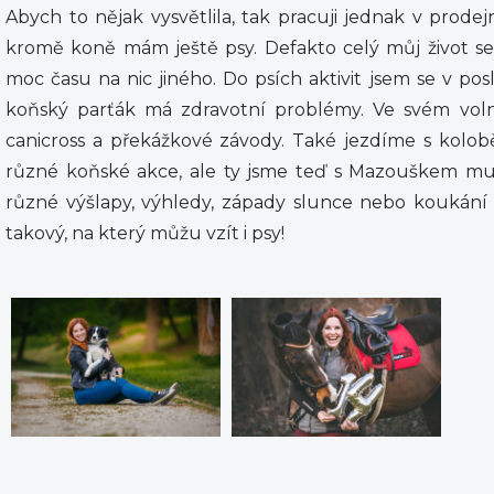
Abych to nějak vysvětlila, tak pracuji jednak v prode
kromě koně mám ještě psy. Defakto celý můj život s
moc času na nic jiného. Do psích aktivit jsem se v po
koňský parťák má zdravotní problémy. Ve svém voln
canicross a překážkové závody. Také jezdíme s kolob
různé koňské akce, ale ty jsme teď s Mazouškem mus
různé výšlapy, výhledy, západy slunce nebo koukání 
takový, na který můžu vzít i psy!