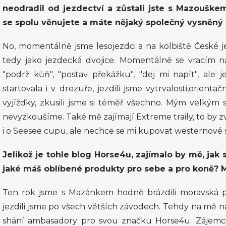
neodradil od jezdectví a zůstali jste s Mazoušk
se spolu věnujete a máte nějaký společný vysněný 
No, momentálně jsme lesojezdci a na kolbiště České 
tedy jako jezdecká dvojice. Momentálně se vracím na
"podrž kůň", "postav překážku", "dej mi napít", ale j
startovala i v drezuře, jezdili jsme vytrvalosti,orient
vyjížďky, zkusili jsme si téměř všechno. Mým velkým sn
nevyzkoušíme. Také mě zajímají Extreme traily, to by zv
i o Seesee cupu, ale nechce se mi kupovat westernové 
Jelikož je tohle blog Horse4u, zajímalo by mě, jak 
jaké máš oblíbené produkty pro sebe a pro koně? 
Ten rok jsme s Mazánkem hodně brázdili moravská pa
jezdili jsme po všech větších závodech. Tehdy na mě n
shání ambasadory pro svou značku Horse4u. Zájemci 