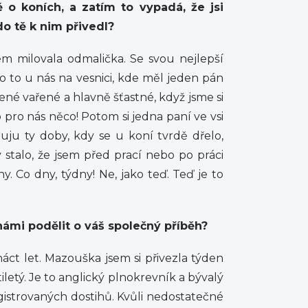
 o koních, a zatím to vypadá, že jsi
do tě k nim přivedl?
em milovala odmalička. Se svou nejlepší
 to u nás na vesnici, kde měl jeden pán
čené vařené a hlavně šťastné, když jsme si
 pro nás něco! Potom si jedna paní ve vsi
uju ty doby, kdy se u koní tvrdě dřelo,
 stalo, že jsem před prací nebo po práci
. Co dny, týdny! Ne, jako teď. Teď je to
námi podělit o váš společný příběh?
ct let. Mazouška jsem si přivezla týden
iletý. Je to anglický plnokrevník a bývalý
gistrovaných dostihů. Kvůli nedostatečné