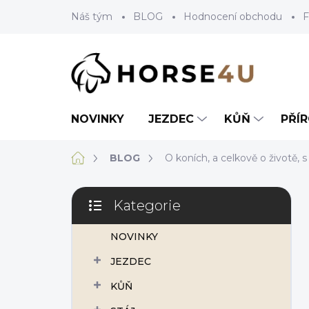
Přejít
Náš tým
BLOG
Hodnocení obchodu
F
na
obsah
NOVINKY
JEZDEC
KŮŇ
PŘÍ
Domů
BLOG
O koních, a celkově o životě,
P
Kategorie
o
Přeskočit
s
kategorie
NOVINKY
t
r
JEZDEC
a
n
KŮŇ
n