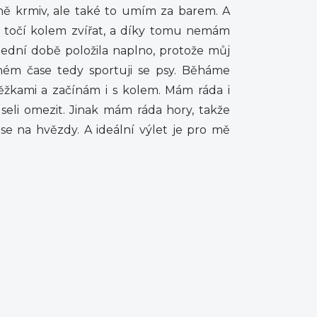
jně krmiv, ale také to umím za barem. A
e točí kolem zvířat, a díky tomu nemám
slední době položila naplno, protože můj
ém čase tedy sportuji se psy. Běháme
ěžkami a začínám i s kolem. Mám ráda i
eli omezit. Jinak mám ráda hory, takže
se na hvězdy. A ideální výlet je pro mě