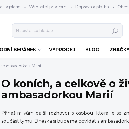
otogalerie
Věrnostní program
Doprava a platba
Obch
Hledat
RODNÍ BERÁNEK
VÝPRODEJ
BLOG
ZNAČK
 s ambasadorkou Marií
O koních, a celkově o ži
ambasadorkou Marií
Přináším vám další rozhovor s osobou, která je se z
součást týmu. Dneska si budeme povídat s ambasadorko