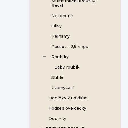
Multifunkční kroužky -
Beval
Nelomené
Olivy
Pelhamy
Pessoa - 2,5 rings
Roubíky
Baby roubík
Stihla
Uzamykací
Doplňky k udidlům
Podsedlové dečky
Doplňky