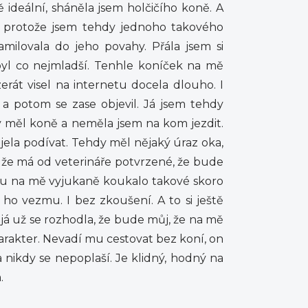
 ideální, sháněla jsem holčičího koně. A
, protože jsem tehdy jednoho takového
amilovala do jeho povahy. Přála jsem si
byl co nejmladší. Tenhle koníček na mě
zerát visel na internetu docela dlouho. I
, a potom se zase objevil. Já jsem tehdy
rý měl koně a neměla jsem na kom jezdit.
j jela podívat. Tehdy měl nějaký úraz oka,
a, že má od veterináře potvrzené, že bude
oxu na mě vyjukaně koukalo takové skoro
i ho vezmu. I bez zkoušení. A to si ještě
 já už se rozhodla, že bude můj, že na mě
harakter. Nevadí mu cestovat bez koní, on
 nikdy se nepoplaší. Je klidný, hodný na
.