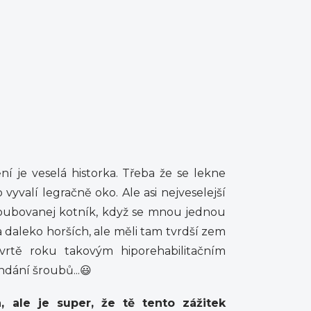
 je veselá historka. Třeba že se lekne
 vyvalí legračně oko. Ale asi nejveselejší
oubovanej kotník, když se mnou jednou
 daleko horších, ale měli tam tvrdší zem
vrtě roku takovým hiporehabilitačním
ndání šroubů...😃
, ale je super, že tě tento zážitek