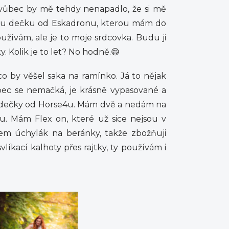
 vůbec by mě tehdy nenapadlo, že si mě
ovou dečku od Eskadronu, kterou mám do
používám, ale je to moje srdcovka. Budu ji
. Kolik je to let? No hodně.😄
co by věšel saka na ramínko. Já to nějak
bec se nemačká, je krásně vypasované a
zdečky od Horse4u. Mám dvě a nedám na
. Mám Flex on, které už sice nejsou v
sem úchylák na beránky, takže zbožňuji
líkací kalhoty přes rajtky, ty používám i