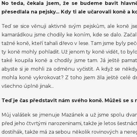
No teda, čekala jsem, že se budeme bavit hlavně
přesedlala na pejsky... Kdy ti ale učarovali koně a k
Teď se sice věnuji aktivně svým pejskům, ale koně js
kamarádkou jsme chodily ke koním, kde se dalo. Začalo
tažné koně, kteří tahali dřevo v lese. Tam jsme byly pe
ty koně mohly pohladit. Už jenom ty koně vidět, to bylo
také koupila koně a chodily jsme tam. Já ještě pamat
abyste si je mohli za odměnu vyčistit. A když se někdy
mohla koně vykrokovat? Z toho jsem žila ještě celé dny
všechno úplně jinak...
Teď je čas představit nám svého koně. Můžeš se s 
Můj valášek se jmenuje Mazánek a už jsme spolu dvaná
před jeho čtvrtými narozeninami, takže je letos šestnáct
dostihák, takže má za sebou několik rovinových a nere