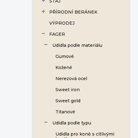
STÁJ
í
p
PŘÍRODNÍ BERÁNEK
a
n
VÝPRODEJ
e
FAGER
l
Udidla podle materiálu
Gumové
Kožené
Nerezová ocel
Sweet iron
Sweet gold
Titanové
Udidla podle typu
Udidla pro koně s citlivými