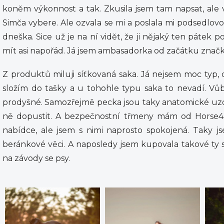
koněm výkonnost a tak. Zkusila jsem tam napsat, ale
Simča vybere. Ale ozvala se mi a poslala mi podsedl
dneška. Sice už je na ní vidět, že ji nějaký ten pátek 
mít asi napořád. Já jsem ambasadorka od začátku značky
Z produktů miluji síťkovaná saka. Já nejsem moc typ, 
složím do tašky a u tohohle typu saka to nevadí. Vů
prodyšné. Samozřejmě pecka jsou taky anatomické u
ně dopustit. A bezpečnostní třmeny mám od Horse4u
nabídce, ale jsem s nimi naprosto spokojená. Taky j
beránkové věci. A naposledy jsem kupovala takové ty sv
na závody se psy.