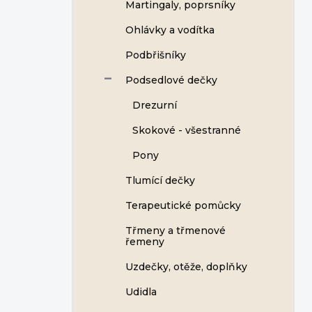
Martingaly, poprsníky
Ohlávky a vodítka
Podbřišníky
Podsedlové dečky
Drezurní
Skokové - všestranné
Pony
Tlumící dečky
Terapeutické pomůcky
Třmeny a třmenové
řemeny
Uzdečky, otěže, doplňky
Udidla