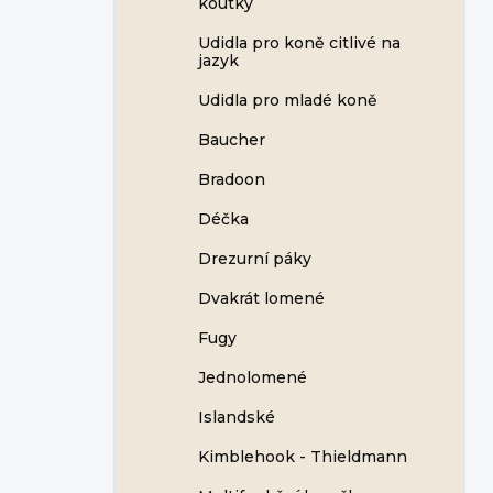
koutky
Udidla pro koně citlivé na
jazyk
Udidla pro mladé koně
Baucher
Bradoon
Déčka
Drezurní páky
Dvakrát lomené
Fugy
Jednolomené
Islandské
Kimblehook - Thieldmann