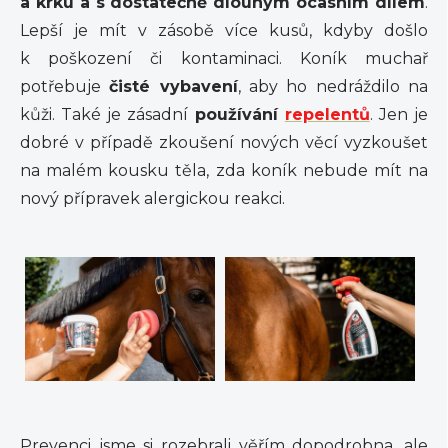
a krku a s dostatečně dlouhým ocasním dílem
.
Lepší je mít v zásobě více kusů, kdyby došlo
k poškození či kontaminaci. Koník muchař
potřebuje
čisté vybavení
, aby ho nedráždilo na
kůži. Také je zásadní
používání
repelentů
. Jen je
dobré v případě zkoušení nových věcí vyzkoušet
na malém kousku těla, zda koník nebude mít na
nový přípravek alergickou reakci.
Prevenci jsme si rozebrali věřím dopodrobna, ale