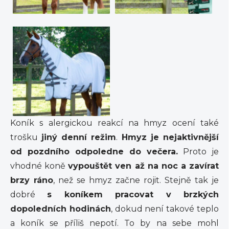
Koník s alergickou reakcí na hmyz ocení také
trošku
jiný denní režim
.
Hmyz je nejaktivnější
od pozdního odpoledne do večera.
Proto je
vhodné koně
vypouštět ven až na noc a zavírat
brzy ráno
, než se hmyz začne rojit. Stejně tak je
dobré
s koníkem pracovat v brzkých
dopoledních hodinách
, dokud není takové teplo
a koník se příliš nepotí. To by na sebe mohl