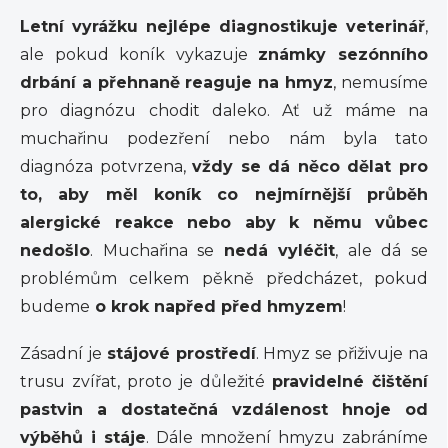
Letní vyrážku nejlépe diagnostikuje veterinář
,
ale pokud koník vykazuje
známky sezónního
drbání a přehnaně reaguje na hmyz
, nemusíme
pro diagnózu chodit daleko. Ať už máme na
muchařinu podezření nebo nám byla tato
diagnóza potvrzena,
vždy se dá něco dělat pro
to, aby měl koník co nejmírnější průběh
alergické reakce nebo aby k němu vůbec
nedošlo
. Muchařina se
nedá vyléčit
, ale dá se
problémům celkem pěkně předcházet, pokud
budeme
o krok napřed před hmyzem
!
Zásadní je
stájové prostředí
. Hmyz se přiživuje na
trusu zvířat, proto je důležité
pravidelné čištění
pastvin a dostatečná vzdálenost hnoje od
výběhů i stáje
. Dále množení hmyzu zabráníme