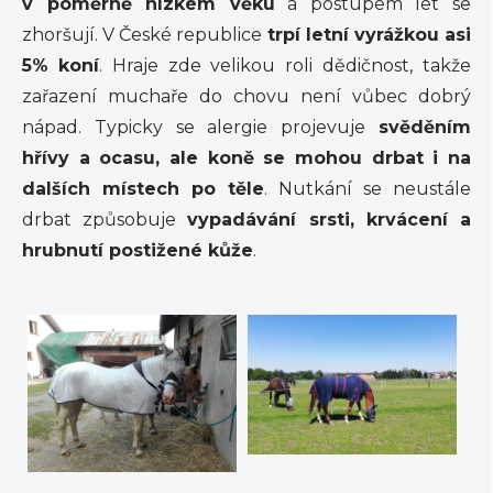
v poměrně nízkém věku
a postupem let se
zhoršují. V České republice
trpí letní vyrážkou asi
5%
koní
. Hraje zde velikou roli dědičnost, takže
zařazení muchaře do chovu není vůbec dobrý
nápad. Typicky se alergie projevuje
svěděním
hřívy a ocasu, ale koně se mohou drbat i na
dalších místech po těle
. Nutkání se neustále
drbat způsobuje
vypadávání srsti, krvácení a
hrubnutí postižené kůže
.