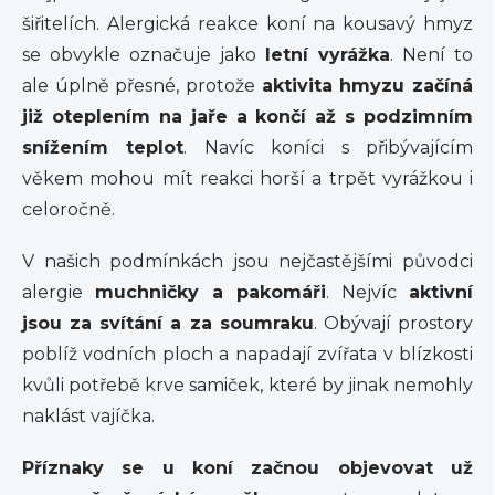
šiřitelích. Alergická reakce koní na kousavý hmyz
se obvykle označuje jako
letní vyrážka
. Není to
ale úplně přesné, protože
aktivita hmyzu začíná
již oteplením na jaře a končí až s podzimním
snížením teplot
. Navíc koníci s přibývajícím
věkem mohou mít reakci horší a trpět vyrážkou i
celoročně.
V našich podmínkách jsou nejčastějšími původci
alergie
muchničky a pakomáři
. Nejvíc
aktivní
jsou za svítání a za soumraku
. Obývají prostory
poblíž vodních ploch a napadají zvířata v blízkosti
kvůli potřebě krve samiček, které by jinak nemohly
naklást vajíčka.
Příznaky se u koní začnou objevovat už