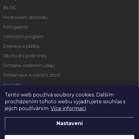
BLOG
Hodnocení obchodu
Fotogalerie
Věrnostní program
Doprava a platba
Obchodní podmínky
Ochrana osobních údajů
Reklamace a vrácení zboží
Kontakt
Tento web používá soubory cookies. Dalším
procházením tohoto webu vyjadřujete souhlas s
FACEBOOK
jejich používáním.
Více informací
Nastavení