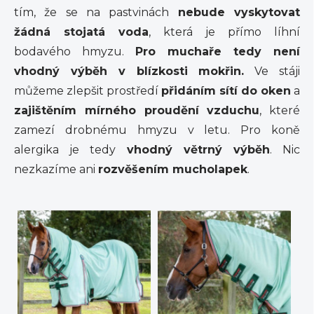
tím, že se na pastvinách
nebude vyskytovat
žádná stojatá voda
, která je přímo líhní
bodavého hmyzu.
Pro muchaře tedy není
vhodný výběh v blízkosti mokřin.
Ve stáji
můžeme zlepšit prostředí
přidáním sítí do oken
a
zajištěním mírného proudění vzduchu
, které
zamezí drobnému hmyzu v letu. Pro koně
alergika je tedy
vhodný větrný výběh
. Nic
nezkazíme ani
rozvěšením mucholapek
.