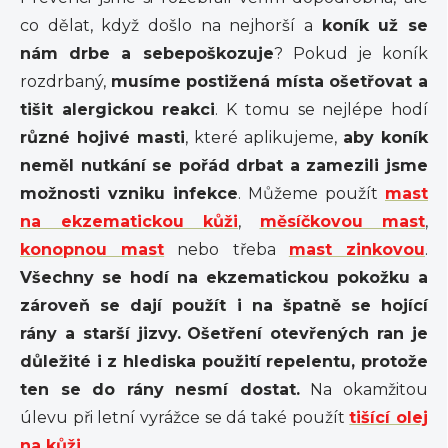
co dělat, když došlo na nejhorší a
koník už se
nám drbe a sebepoškozuje
? Pokud je koník
rozdrbaný,
musíme postižená místa ošetřovat a
tišit alergickou reakci
. K tomu se nejlépe hodí
různé hojivé masti
, které aplikujeme,
aby koník
neměl nutkání se pořád drbat a zamezili jsme
možnosti vzniku infekce
. Můžeme použít
mast
na ekzematickou kůži
,
měsíčkovou mast
,
konopnou mast
nebo třeba
mast zinkovou
.
Všechny se hodí na ekzematickou pokožku a
zároveň se dají použít i na špatně se hojící
rány a starší jizvy.
Ošetření otevřených ran je
důležité i z hlediska použití repelentu, protože
ten se do rány nesmí dostat.
Na okamžitou
úlevu při letní vyrážce se dá také použít
tišící olej
na kůži
.