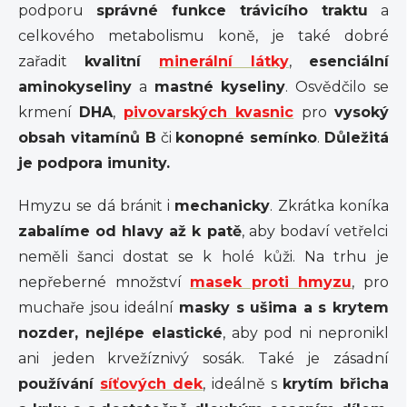
podporu
správné funkce trávicího traktu
a
celkového metabolismu koně, je také dobré
zařadit
kvalitní
minerální látky
,
esenciální
aminokyseliny
a
mastné kyseliny
. Osvědčilo se
krmení
DHA
,
pivovarských kvasnic
pro
vysoký
obsah vitamínů B
či
konopné semínko
.
Důležitá
je podpora imunity.
Hmyzu se dá bránit i
mechanicky
. Zkrátka koníka
zabalíme od hlavy až k patě
, aby bodaví vetřelci
neměli šanci dostat se k holé kůži. Na trhu je
nepřeberné množství
masek proti hmyzu
, pro
muchaře jsou ideální
masky s ušima a s krytem
nozder, nejlépe elastické
, aby pod ni nepronikl
ani jeden krvežíznivý sosák. Také je zásadní
používání
síťových dek
, ideálně s
krytím břicha