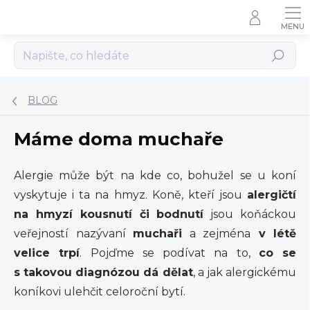
Přejít
na
obsah
Hledat
BLOG
Máme doma muchaře
Alergie může být na kde co, bohužel se u koní
vyskytuje i ta na hmyz. Koně, kteří jsou
alergičtí
na hmyzí kousnutí či bodnutí
jsou koňáckou
veřejností nazývaní
muchaři
a zejména
v létě
velice trpí
. Pojďme se podívat na to,
co se
s takovou diagnózou dá dělat
, a jak alergickému
koníkovi ulehčit celoroční bytí.