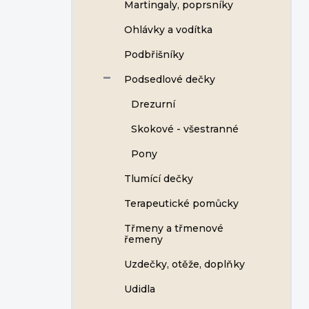
Martingaly, poprsníky
Ohlávky a vodítka
Podbřišníky
Podsedlové dečky
Drezurní
Skokové - všestranné
Pony
Tlumící dečky
Terapeutické pomůcky
Třmeny a třmenové
řemeny
Uzdečky, otěže, doplňky
Udidla