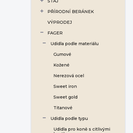
STÁJ
í
p
PŘÍRODNÍ BERÁNEK
a
n
VÝPRODEJ
e
FAGER
l
Udidla podle materiálu
Gumové
Kožené
Nerezová ocel
Sweet iron
Sweet gold
Titanové
Udidla podle typu
Udidla pro koně s citlivými