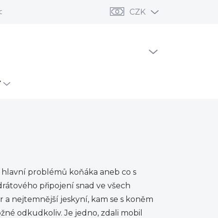
odní podmínky
Ochrana osobních údajů
CZK
Reklamace a vrác
PRÁZDNÝ KOŠÍK
NÁKUPNÍ
KOŠÍK
Y
 hlavní problémů koňáka aneb co s
rátového připojení snad ve všech
r a nejtemnější jeskyní, kam se s koněm
možné odkudkoliv. Je jedno, zdali mobil