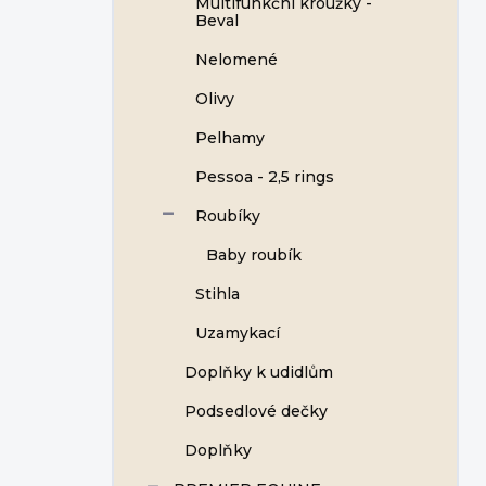
Multifunkční kroužky -
Beval
Nelomené
Olivy
Pelhamy
Pessoa - 2,5 rings
Roubíky
Baby roubík
Stihla
Uzamykací
Doplňky k udidlům
Podsedlové dečky
Doplňky