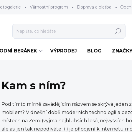
otogalerie
Věrnostní program
Doprava a platba
Obch
Hledat
RODNÍ BERÁNEK
VÝPRODEJ
BLOG
ZNAČK
Kam s ním?
Pod tímto mírně zavádějícím názvem se skrývá jeden z
mobilem? V dnešní době moderních technologií a bezd
místech na Zemi (vyjma nejhlubších lesů, nejvyšších ho
ale asi jen tak nepodíváte ;) ) je připojení k internetu 