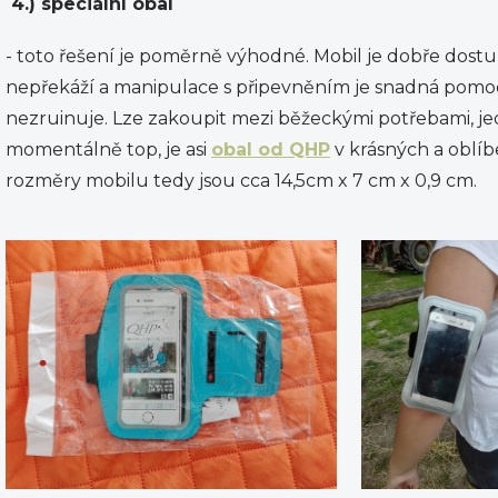
4.) speciální obal
- toto řešení je poměrně výhodné. Mobil je dobře dostu
nepřekáží a manipulace s připevněním je snadná pomoc
nezruinuje. Lze zakoupit mezi běžeckými potřebami, je
momentálně top, je asi
obal od QHP
v krásných a oblíb
rozměry mobilu tedy jsou cca 14,5cm x 7 cm x 0,9 cm.