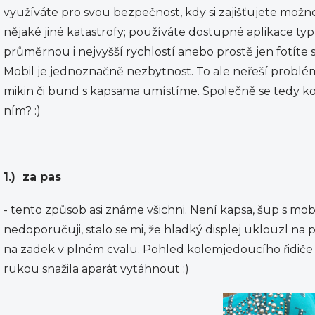
využíváte pro svou bezpečnost, kdy si zajišťujete možn
nějaké jiné katastrofy; používáte dostupné aplikace ty
průměrnou i nejvyšší rychlostí anebo prostě jen fotíte s
Mobil je jednoznačně nezbytnost. To ale neřeší problém
mikin či bund s kapsama umístíme. Společně se tedy 
ním? :)
1.) za pas
- tento způsob asi známe všichni. Není kapsa, šup s mo
nedoporučuji, stalo se mi, že hladký displej uklouzl na po
na zadek v plném cvalu. Pohled kolemjedoucího řidiče 
rukou snažila aparát vytáhnout :)