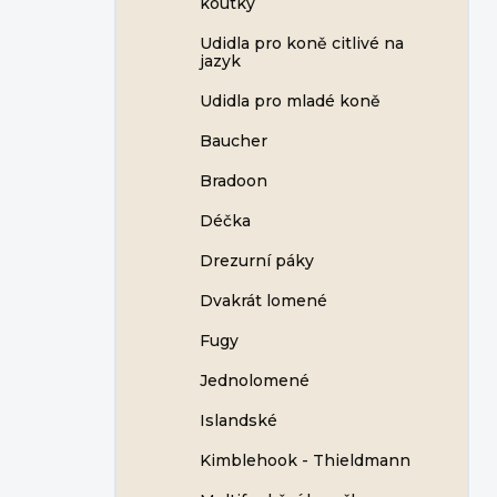
koutky
Udidla pro koně citlivé na
jazyk
Udidla pro mladé koně
Baucher
Bradoon
Déčka
Drezurní páky
Dvakrát lomené
Fugy
Jednolomené
Islandské
Kimblehook - Thieldmann