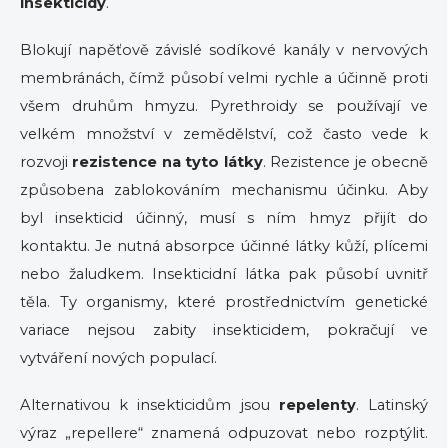
insekticidy
.
Blokují napěťově závislé sodíkové kanály v nervových
membránách, čímž působí velmi rychle a účinně proti
všem druhům hmyzu. Pyrethroidy se používají ve
velkém množství v zemědělství, což často vede k
rozvoji
rezistence na tyto látky
. Rezistence je obecně
způsobena zablokováním mechanismu účinku. Aby
byl insekticid účinný, musí s ním hmyz přijít do
kontaktu. Je nutná absorpce účinné látky kůží, plícemi
nebo žaludkem. Insekticidní látka pak působí uvnitř
těla. Ty organismy, které prostřednictvím genetické
variace nejsou zabity insekticidem, pokračují ve
vytváření nových populací.
Alternativou k insekticidům jsou
repelenty
. Latinský
výraz „repellere“ znamená odpuzovat nebo rozptýlit.