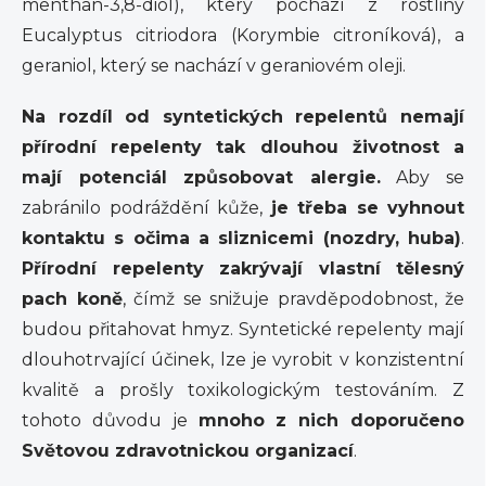
menthan-3,8-diol), který pochází z rostliny
Eucalyptus citriodora (Korymbie citroníková), a
geraniol, který se nachází v geraniovém oleji.
Na rozdíl od syntetických repelentů nemají
přírodní repelenty tak dlouhou životnost a
mají potenciál způsobovat alergie.
Aby se
zabránilo podráždění kůže,
je třeba se vyhnout
kontaktu s očima a sliznicemi (nozdry, huba)
.
Přírodní repelenty zakrývají vlastní tělesný
pach koně
, čímž se snižuje pravděpodobnost, že
budou přitahovat hmyz. Syntetické repelenty mají
dlouhotrvající účinek, lze je vyrobit v konzistentní
kvalitě a prošly toxikologickým testováním. Z
tohoto důvodu je
mnoho z nich doporučeno
Světovou zdravotnickou organizací
.