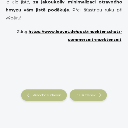
je ale jisté,
za jakoukoliv minimalizaci otravného
hmyzu vám jistě poděkuje
. Přeji šťastnou ruku při
výběru!
Zdroj:
https://www.leovet.de/post/insektenschutz-
sommerzeit-insektenzeit
.
Předchozí článek
Další článek