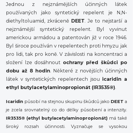
Jednou z nejznámějších účinných látek
používaných jako syntetický repelent je N,N-
diethyltoluamid, zkráceně
DEET
. Je to nejstarší a
nejznámější syntetický repelent. Byl vyvinut
americkou armádou a patentován již v roce 1946.
Byl široce používán v repelentech proti hmyzu jak
pro lidi, tak pro koně. V závislosti na koncentraci a
složení lze dosáhnout
ochrany před škůdci po
dobu až 8 hodin
. Některé z novějších účinných
látek v syntetických repelentech jsou
icaridin a
ethyl butylacetylaminopropionát (IR3535®)
.
Icaridin
působí na stejnou skupinu škůdců jako
DEET
a
je zcela srovnatelný co do délky působení a intenzity.
IR3535® (ethyl butylacetylaminopropionát)
má také
široký rozsah účinnosti. Vyznačuje se vysokou