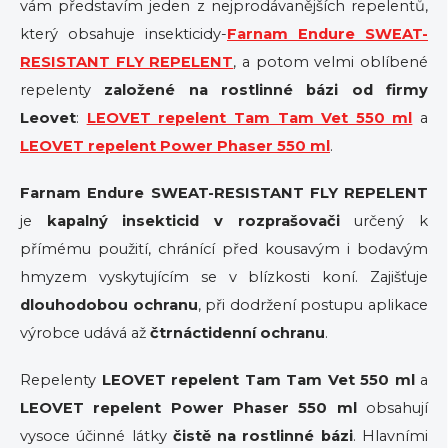
vám představím jeden z nejprodávanějších repelentů,
který obsahuje insekticidy-
Farnam Endure SWEAT-
RESISTANT FLY REPELENT
, a potom velmi oblíbené
repelenty
založené na rostlinné bázi od firmy
Leovet
:
LEOVET repelent Tam Tam Vet 550 ml
a
LEOVET repelent Power Phaser 550 ml
.
Farnam Endure SWEAT-RESISTANT FLY REPELENT
je
kapalný insekticid v rozprašovači
určený k
přímému použití, chránící před kousavým i bodavým
hmyzem vyskytujícím se v blízkosti koní. Zajišťuje
dlouhodobou ochranu
, při dodržení postupu aplikace
výrobce udává až
čtrnáctidenní ochranu
.
Repelenty
LEOVET repelent Tam Tam Vet 550 ml
a
LEOVET repelent Power Phaser 550 ml
obsahují
vysoce účinné látky
čistě na rostlinné bázi
. Hlavními