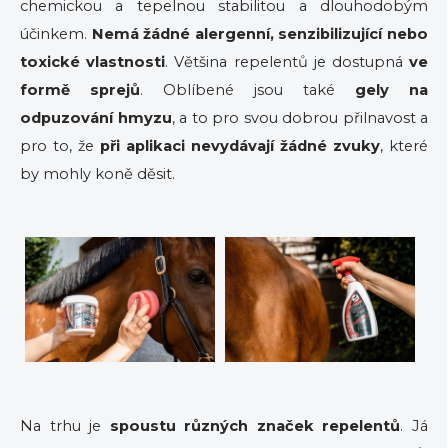
chemickou a tepelnou stabilitou a dlouhodobým
účinkem.
Nemá žádné alergenní, senzibilizující nebo
toxické vlastnosti
. Většina repelentů je dostupná
ve
formě sprejů
. Oblíbené jsou také
gely na
odpuzování hmyzu
, a to pro svou dobrou přilnavost a
pro to, že
při aplikaci nevydávají žádné zvuky
, které
by mohly koně děsit.
Na trhu je
spoustu různých značek repelentů
. Já