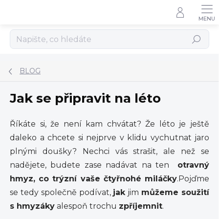
Přejít
na
obsah
Hledat
BLOG
Jak se připravit na léto
Říkáte si, že není kam chvátat? Že léto je ještě
daleko a chcete si nejprve v klidu vychutnat jaro
plnými doušky? Nechci vás strašit, ale než se
nadějete, budete zase nadávat na ten
otravný
hmyz, co trýzní vaše čtyřnohé miláčky
.Pojďme
se tedy společně podívat,
jak
jim
můžeme soužití
s hmyzáky
alespoň trochu
zpříjemnit
.