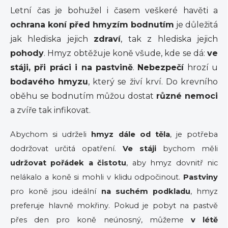
Letní čas je bohužel i časem veškeré havěti a
ochrana koní před hmyzím bodnutím
je důležitá
jak hlediska jejich
zdraví
, tak z hlediska jejich
pohody
. Hmyz obtěžuje koně všude, kde se dá:
ve
stáji, při práci i na pastvině
.
Nebezpečí
hrozí u
bodavého hmyzu
, který se živí krví. Do krevního
oběhu se bodnutím můžou dostat
různé nemoci
a zvíře tak infikovat.
Abychom si udrželi
hmyz dále od těla
, je potřeba
dodržovat určitá opatření.
Ve stáji
bychom měli
udržovat pořádek a čistotu
, aby hmyz dovnitř nic
nelákalo a koně si mohli v klidu odpočinout.
Pastviny
pro koně jsou ideální
na suchém podkladu
, hmyz
preferuje hlavně mokřiny. Pokud je pobyt na pastvě
přes den pro koně neúnosný, můžeme
v létě