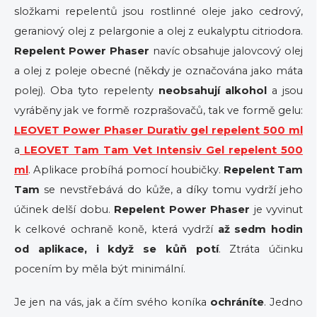
složkami repelentů jsou rostlinné oleje jako cedrový,
geraniový olej z pelargonie a olej z eukalyptu citriodora.
Repelent Power Phaser
navíc obsahuje jalovcový olej
a olej z poleje obecné (někdy je označována jako máta
polej). Oba tyto repelenty
neobsahují alkohol
a jsou
vyráběny jak ve formě rozprašovačů, tak ve formě gelu:
LEOVET Power Phaser Durativ gel repelent 500 ml
a
LEOVET Tam Tam Vet Intensiv Gel repelent 500
ml
. Aplikace probíhá pomocí houbičky.
Repelent Tam
Tam
se nevstřebává do kůže, a díky tomu vydrží jeho
účinek delší dobu.
Repelent Power Phaser
je vyvinut
k celkové ochraně koně, která vydrží
až sedm hodin
od aplikace, i když se kůň potí
. Ztráta účinku
pocením by měla být minimální.
Je jen na vás, jak a čím svého koníka
ochráníte
. Jedno