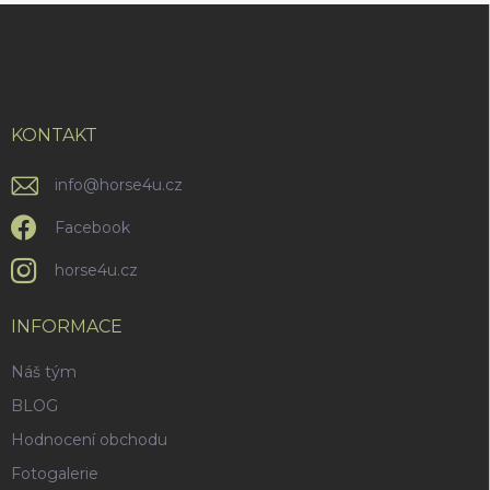
Z
á
p
a
t
í
KONTAKT
info
@
horse4u.cz
Facebook
horse4u.cz
INFORMACE
Náš tým
BLOG
Hodnocení obchodu
Fotogalerie