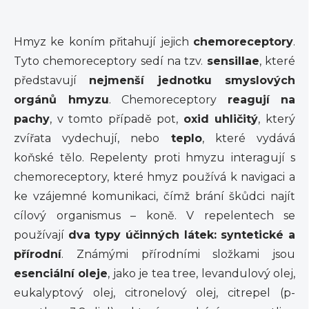
Hmyz ke koním přitahují jejich
chemoreceptory
.
Tyto chemoreceptory sedí na tzv.
sensillae
, které
představují
nejmenší jednotku smyslových
orgánů hmyzu
. Chemoreceptory
reagují na
pachy
, v tomto případě pot,
oxid uhličitý
, který
zvířata vydechují, nebo
teplo
, které vydává
koňské tělo. Repelenty proti hmyzu interagují s
chemoreceptory, které hmyz používá k navigaci a
ke vzájemné komunikaci, čímž brání škůdci najít
cílový organismus – koně. V repelentech se
používají
dva typy účinných látek: syntetické a
přírodní
. Známými přírodními složkami jsou
esenciální oleje
, jako je tea tree, levandulový olej,
eukalyptový olej, citronelový olej, citrepel (p-