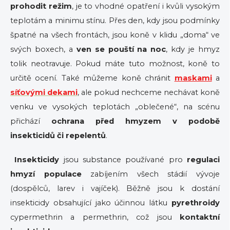
prohodit režim
, je to vhodné opatření i kvůli vysokým
teplotám a minimu stínu. Přes den, kdy jsou podmínky
špatné na všech frontách, jsou koně v klidu „doma“ ve
svých boxech, a
ven se pouští na noc
, kdy je hmyz
tolik neotravuje. Pokud máte tuto možnost, koně to
určitě ocení. Také můžeme koně chránit
maskami
a
síťovými dekami
, ale pokud nechceme nechávat koně
venku ve vysokých teplotách „oblečené“, na scénu
přichází
ochrana před hmyzem v podobě
insekticidů či repelentů
.
Insekticidy
jsou substance používané pro
regulaci
hmyzí populace
zabíjením všech stádií vývoje
(dospělců, larev i vajíček). Běžně jsou k dostání
insekticidy obsahující jako účinnou látku
pyrethroidy
cypermethrin a permethrin, což jsou
kontaktní