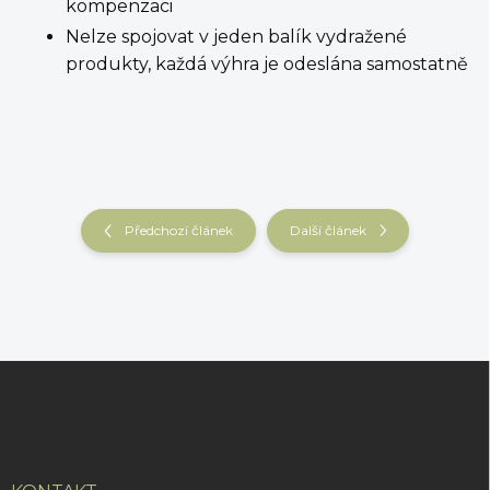
kompenzaci
Nelze spojovat v jeden balík vydražené
produkty, každá výhra je odeslána samostatně
Předchozí článek
Další článek
Z
á
p
a
t