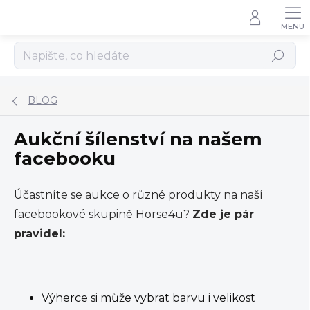
Přejít
na
obsah
Hledat
BLOG
Aukční šílenství na našem
facebooku
Účastníte se aukce o různé produkty na naší
facebookové skupině Horse4u?
Zde je pár
pravidel:
Výherce si může vybrat barvu i velikost