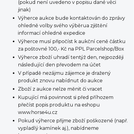
(pokud není uvedeno v popisu dané věci
jinak)
Výherce aukce bude kontaktován do zprávy
ohledně volby svého výběrua zjištění
informací ohledně expedice
Výherce musí připočíst k aukční ceně částku
za poštovné 100,- Kč na PPL Parcelshop/Box
Výherce zboží uhradí tentýž den, nejpozději
následující den převodem na účet
V případě nezájmu zájemce je dražený
produkt znovu nabídnut do aukce
Zboží z aukce nelze měnit či vracet
Kupující má povinnost si před příhozem
přečíst popis produktu na eshopu
www.horse4u.cz
Pokud výherce přijme zboží poškozené (např.
vypladlý kamínek aj.), nabídneme