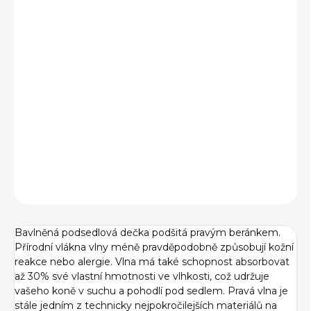
cena:
BARVA
TYP
−
+
Přidat do košíku
DETAILNÍ INFORMACE
ZEPTAT SE
Bavlněná podsedlová dečka podšitá pravým beránkem.
Přírodní vlákna vlny méně pravděpodobně způsobují kožní
reakce nebo alergie. Vlna má také schopnost absorbovat
až 30% své vlastní hmotnosti ve vlhkosti, což udržuje
vašeho koně v suchu a pohodlí pod sedlem. Pravá vlna je
stále jedním z technicky nejpokročilejších materiálů na