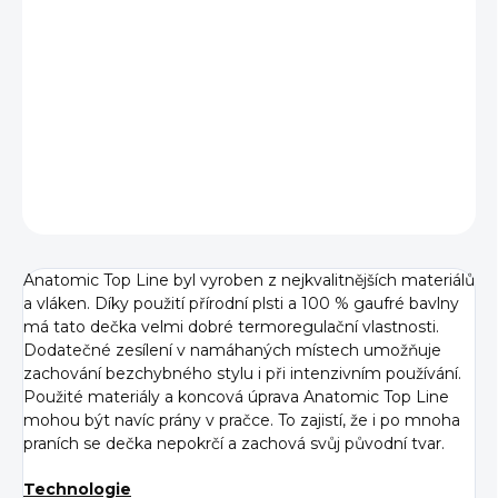
VARIANTA
−
+
Přidat do košíku
DETAILNÍ INFORMACE
ZEPTAT SE
Anatomic Top Line byl vyroben z nejkvalitnějších materiálů
a vláken. Díky použití přírodní plsti a 100 % gaufré bavlny
má tato dečka velmi dobré termoregulační vlastnosti.
Dodatečné zesílení v namáhaných místech umožňuje
zachování bezchybného stylu i při intenzivním používání.
Použité materiály a koncová úprava Anatomic Top Line
mohou být navíc prány v pračce. To zajistí, že i po mnoha
praních se dečka nepokrčí a zachová svůj původní tvar.
Technologie