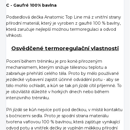
C - Gaufré 100% bavlna
Podsedlová dečka Anatomic Top Line má z vnitřní strany
přírodní materiál, který je vyroben z gaufré 100 % bavlny,
která zaručuje nejlepší možnou termoregulaci a odvod
vlhkosti.
Osvědčené termoregulační vlastnosti
Pocení během tréninku je pro koně přirozeným
mechanismem, kterým snižuje tělesnou teplotu a
zabraňuje přehřátí celého těla. Proto by mělo používané
jezdecké vybavení zajistit účinné odvádění potu - aby se
tělo mohlo ochladit, a kůň se tak při jízdě cítil příjemně. To
je obzvláště důležité v horkých dnech nebo během
intenzivního tréninku.
Při jízdě se kůň nejvíce potí pod dečkou, v místě kontaktu
s bočnicemi sedla. Proto je spodní strana materiálu
tvořena vaflovou 100 % bavlnou, která zajišťuje vynikající
odvod potu a vnitřek dečky je vyplněn měkkou přírodní