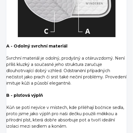
A - Odolný svrchní materiál
Svrchní materiál je odolný, prodyšný a otěruvzdorný. Není
příliš kluzký a současně jeho struktura zaručuje
dlouhotrvající dobrý vzhled. Odstranění případných
nečistot jako prach či srst také nečiní problémy. Provedení
imituje kůži a působí elegantně.
B - plsťová výplň
Kůň se potí nejvíce v místech, kde přiléhají bočnice sedla,
proto jsme jako výplň pro naši dečku použili měkkou a
přírodní plst, která dobře absorbuje pot a tvoří ideální
izolaci mezi sedlem a koněm.