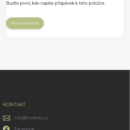
Buďte první, kdo napíše příspěvek k této položce.
Přidat komentář
Z
á
p
a
t
í
KONTAKT
info
@
horse4u.cz
Facebook