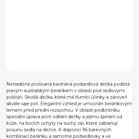
VELIKOST
−
+
Přidat do košíku
DETAILNÍ INFORMACE
ZEPTAT SE
Netradičně prošívaná bavlněná podsedlová dečka podšitá
pravým australským beránkem v oblasti pod sedlovými
polštáři. Skvělá dečka, která má tlumící účinky a zároveň
skvěle saje pot. Elegantní vzhled je umocněn beránkovým
lemem před přední rozsochou. V oblasti podbřišníku
speciální úprava proti odírání dečky a jejímu špinění od
kůže, na bocích úchyty na suchý zip, které zabraňují
posunu sedla na dečce. K dispozici 96 barevných
kombinací beránku a samotné podsedlovky a ve