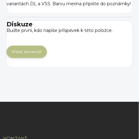
variantách DL a VSS.
Barvu merina připište do poznámky!
Diskuze
Buďte první, kdo napíše příspěvek k této položce.
Přidat komentář
Z
á
p
a
t
KONTAKT