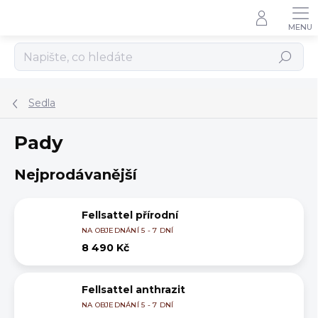
Přejít
na
obsah
Hledat
Sedla
Pady
Nejprodávanější
Fellsattel přírodní
NA OBJEDNÁNÍ 5 - 7 DNÍ
8 490 Kč
Fellsattel anthrazit
NA OBJEDNÁNÍ 5 - 7 DNÍ