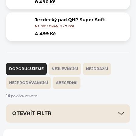
8 490 Kč
Jezdecký pad QHP Super Soft
NA OBJEDNÁNÍ 5 - 7 DNÍ
4 499 Kč
Ř
a
DOPORUČUJEME
NEJLEVNĚJŠÍ
NEJDRAŽŠÍ
z
e
NEJPRODÁVANĚJŠÍ
ABECEDNĚ
n
í
16
položek celkem
p
r
OTEVŘÍT FILTR
o
d
u
V
k