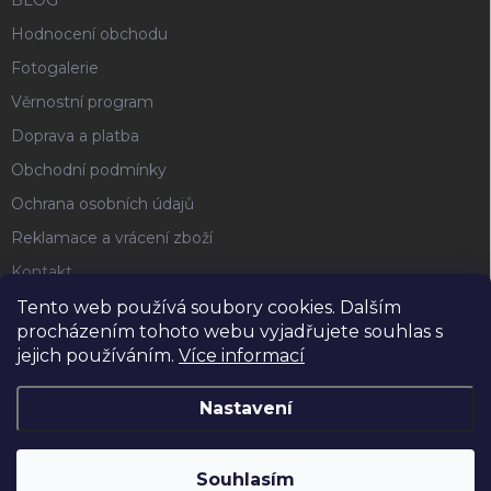
BLOG
Hodnocení obchodu
Fotogalerie
Věrnostní program
Doprava a platba
Obchodní podmínky
Ochrana osobních údajů
Reklamace a vrácení zboží
Kontakt
Tento web používá soubory cookies. Dalším
procházením tohoto webu vyjadřujete souhlas s
FACEBOOK
jejich používáním.
Více informací
Nastavení
Copyright 2026
Horse4u
. Všechna práva vyhrazena.
Souhlasím