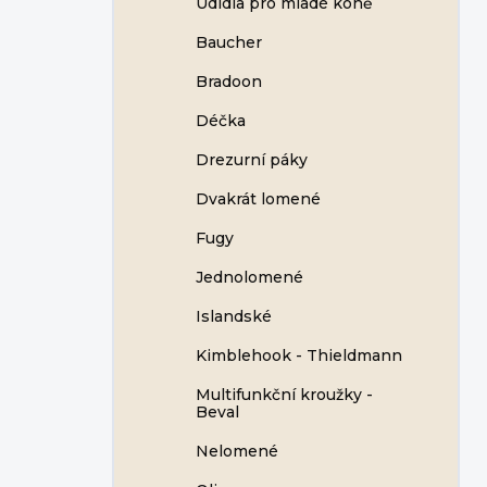
Udidla pro mladé koně
Baucher
Bradoon
Déčka
Drezurní páky
Dvakrát lomené
Fugy
Jednolomené
Islandské
Kimblehook - Thieldmann
Multifunkční kroužky -
Beval
Nelomené