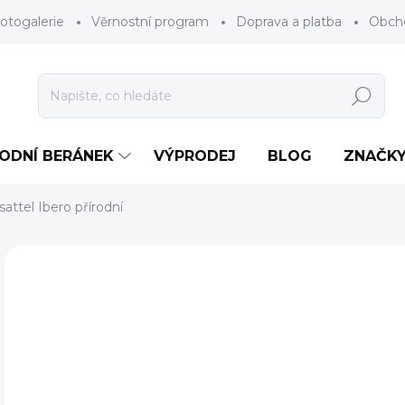
otogalerie
Věrnostní program
Doprava a platba
Obch
Hledat
RODNÍ BERÁNEK
VÝPRODEJ
BLOG
ZNAČK
lsattel Ibero přírodní
Neohodnoceno
Podrobnosti hodnocení
ZNAČKA
8
Měr
NA 
cena