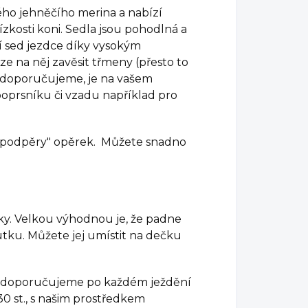
ého jehněčího merina a nabízí
zkosti koni.
Sedla jsou pohodlná a
 sed jezdce díky vysokým
Lze na něj zavěsit třmeny (přesto to
nedoporučujeme, je na vašem
poprsníku či vzadu například pro
 ,,podpěry" opěrek. Můžete snadno
ďky. Velkou výhodnou je, že padne
tku. Můžete jej umístit na dečku
y, doporučujeme po každém ježdění
30 st., s našim prostředkem