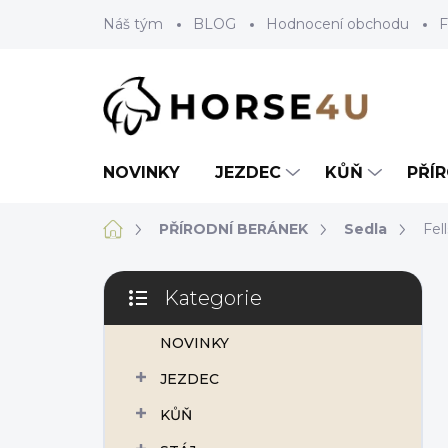
Přejít
Náš tým
BLOG
Hodnocení obchodu
F
na
obsah
NOVINKY
JEZDEC
KŮŇ
PŘÍ
Domů
PŘÍRODNÍ BERÁNEK
Sedla
Fel
P
Kategorie
o
Přeskočit
s
kategorie
NOVINKY
t
r
JEZDEC
a
n
KŮŇ
n