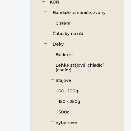
KŮŇ
Bandáže, chrániče, zvony
Čištění
Čabraky na uši
Deky
Bederní
Lehké stájové, chladící
(cooler)
Stájové
50 - 100g
150 - 250g
300g +
Výběhové