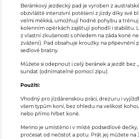
Beránkový jezdecký pad je vyroben z australsk
obzvláště intenzivní potěšení z jízdy díky své blí
velmi měkká, umožňují hodně pohybu a trénují
kolenním opěrkách zajišťují pohodlí i stabilitu. 
z vlastní zkušenosti s ohledem na záda koně 
zvážení). Pad obsahuje kroužky na připevnění 
sedlové brašny.
Můžete si odepnout i celý beránek a jezdit bez
sundat (odnímatelné pomocí zipu).
Použití:
Vhodný pro jízdárenskou práci, drezuru i vyjíž
všem typům koní, bez ohledu na velikost kohou
nebo přímo hřbet koně.
Merino je umístěno i v místě podsedlové dečk
pročesat od nečistot a potu. Prát jej můžete na 