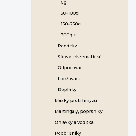
0g
50-100g
150-250g
300g +
Poddeky
Síťové, ekzematické
Odpocovací
Lonžovací
Doplňky
Masky proti hmyzu
Martingaly, poprsníky
Ohlávky a vodítka
Podbřišníky