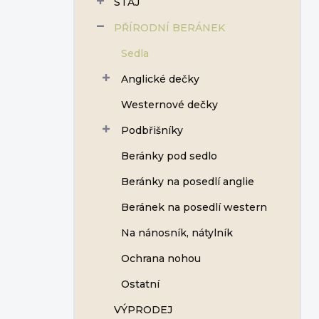
STÁJ
í
p
PŘÍRODNÍ BERÁNEK
a
n
Sedla
e
Anglické dečky
l
Westernové dečky
Podbřišníky
Beránky pod sedlo
Beránky na posedlí anglie
Beránek na posedlí western
Na nánosník, nátylník
Ochrana nohou
Ostatní
VÝPRODEJ